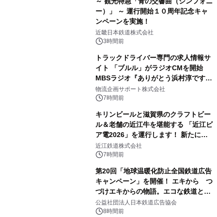
～ 観光特急「青の交響曲（シンフォニ
ー）」 ～ 運行開始１０周年記念キャ
ンペーンを実施！
近畿日本鉄道株式会社
3時間前
トラックドライバー専門の求人情報サ
イト 「ブルル」がラジオCMを開始
MBSラジオ『ありがとう浜村淳です』
にて8月1日(土)より
物流企画サポート株式会社
7時間前
キリンビールと滋賀県のクラフトビー
ル＆老舗の近江牛を堪能する 「近江ビ
ア電2026」を運行します！ 新たに
「長濱浪漫ビール」が参加！キリン一
近江鉄道株式会社
番搾り飲み放題が復活！
7時間前
第20回「地球温暖化防止全国鉄道広告
キャンペーン」を開催！ エキから つ
づけエキからの物語。エコな鉄道とと
もに。
公益社団法人日本鉄道広告協会
8時間前