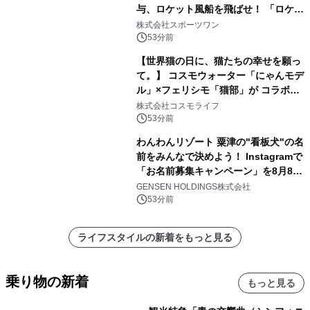
与、ロケット風船を飛ばせ！ 「ロケッ
トマラソン2026」開催
株式会社スポーツワン
53分前
【世界猫の日に、猫たちの幸せを願っ
て。】 コスモウォーター「にゃんモデ
ル」×フェリシモ「猫部」が コラボキ
ャンペーンを実施
株式会社コスモライフ
53分前
わんわんリゾート 粟津の"看板犬"の名
前をみんなで決めよう！ Instagramで
「お名前募集キャンペーン」を8月8日
(土)より開催
GENSEN HOLDINGS株式会社
53分前
ライフスタイルの新着をもっと見る
乗り物の新着
もっと見る