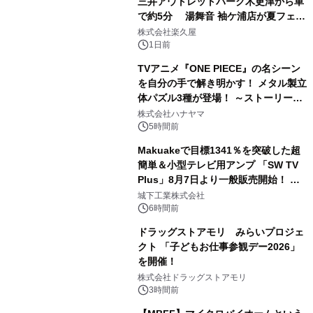
三井アウトレットパーク木更津から車
で約5分 湯舞音 袖ケ浦店が夏フェア
2
メニューを提供
株式会社楽久屋
1日前
TVアニメ『ONE PIECE』の名シーン
を自分の手で解き明かす！ メタル製立
体パズル3種が登場！ ～ストーリーと
3
ギミックが融合した 大人の体験型パズ
株式会社ハナヤマ
ルが8月7日(金)12時より先行予約受付
5時間前
開始～
Makuakeで目標1341％を突破した超
簡単＆小型テレビ用アンプ 「SW TV
Plus」8月7日より一般販売開始！ ケ
4
ーブル1本つなぐだけ、テレビの音が
城下工業株式会社
ぐっと豊かに
6時間前
ドラッグストアモリ みらいプロジェ
クト 「子どもお仕事参観デー2026」
を開催！
5
株式会社ドラッグストアモリ
3時間前