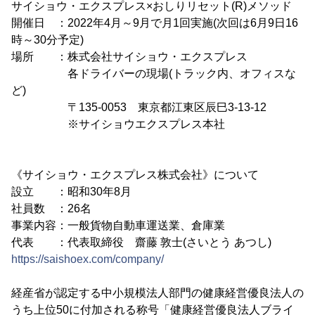
サイショウ・エクスプレス×おしりリセット(R)メソッド
開催日 ：2022年4月～9月で月1回実施(次回は6月9日16
時～30分予定)
場所 ：株式会社サイショウ・エクスプレス
各ドライバーの現場(トラック内、オフィスな
ど)
〒135-0053 東京都江東区辰巳3-13-12
※サイショウエクスプレス本社
《サイショウ・エクスプレス株式会社》について
設立 ：昭和30年8月
社員数 ：26名
事業内容：一般貨物自動車運送業、倉庫業
代表 ：代表取締役 齋藤 敦士(さいとう あつし)
https://saishoex.com/company/
経産省が認定する中小規模法人部門の健康経営優良法人の
うち上位50に付加される称号「健康経営優良法人ブライ