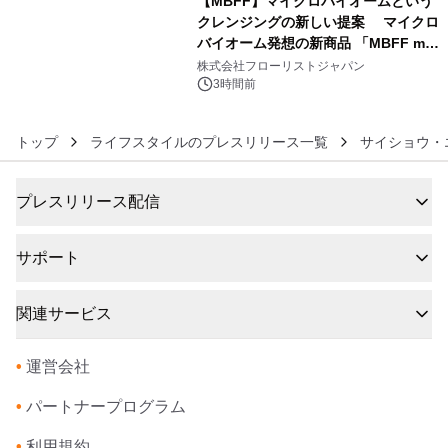
【MBFF】マイクロバイオームという
クレンジングの新しい提案 マイクロ
バイオーム発想の新商品 「MBFF mb
6
クレンジングPRO」を2026年8月6日
株式会社フローリストジャパン
発売
3時間前
トップ
ライフスタイルのプレスリリース一覧
サイショウ・エ
プレスリリース配信
サポート
関連サービス
•
運営会社
•
パートナープログラム
•
利用規約