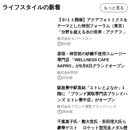
ライフスタイルの新着
もっと見る
【９/１１開催】アクアフォトミクスを
テーマとした特別フォーラム（東京）
「分野を超える水の世界：アクアフォ
トミクスが切り拓く新しい科学の地
株式会社エバートロン
平」を開催
8分前
原宿・神宮前の砂糖不使用スムージー
専門店 「WELLNESS CAFE
SAPRO」が8月8日グランドオープン
株式会社RSF
23分前
阪急豊中駅直結「エトレとよなか」1
階に 「ブランド買取専門店ブランドハ
ンズ エトレ豊中店」がオープン
株式会社ブランド買取ブランドハンズ
38分前
千葉真子氏・鄭大世氏・安田理大氏ら
豪華ゲスト ロケット型完走メダル授