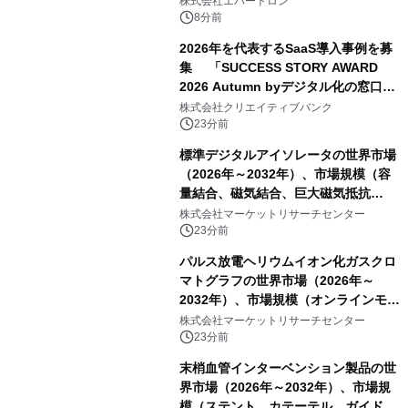
株式会社エバートロン
平」を開催
8分前
2026年を代表するSaaS導入事例を募
集 「SUCCESS STORY AWARD
2026 Autumn byデジタル化の窓口」
開催
株式会社クリエイティブバンク
23分前
標準デジタルアイソレータの世界市場
（2026年～2032年）、市場規模（容
量結合、磁気結合、巨大磁気抵抗
（GMR））・分析レポートを発表
株式会社マーケットリサーチセンター
23分前
パルス放電ヘリウムイオン化ガスクロ
マトグラフの世界市場（2026年～
2032年）、市場規模（オンラインモニ
タリング型、ラボラトリー型）・分析
株式会社マーケットリサーチセンター
レポートを発表
23分前
末梢血管インターベンション製品の世
界市場（2026年～2032年）、市場規
模（ステント、カテーテル、ガイドワ