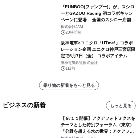
『FUNBOO(ファンブー)』が、スシロ
ーとGAZOO Racing 初コラボキャン
ペーンに登場 全国のスシロー店舗で
GR 4車種の FUNBOO(ミニカー)付き
株式会社JAM
メニューが展開されます
23時間前
阪神電車×ユニクロ「UTme!」コラボ
レーション企画 ユニクロ神戸三宮店限
定で8月7日（金） コラボアイテムが
発売決定！
阪神電気鉄道株式会社
1日前
乗り物の新着をもっと見る
ビジネスの新着
もっと見る
【９/１１開催】アクアフォトミクスを
テーマとした特別フォーラム（東京）
「分野を超える水の世界：アクアフォ
トミクスが切り拓く新しい科学の地