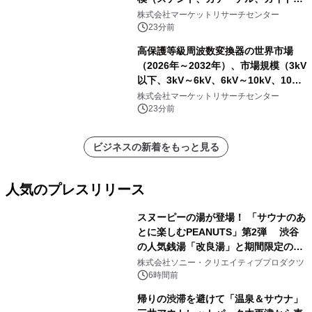
イヤー、シース、下大静脈フィルタ
株式会社マーケットリサーチセンター
ー、その他）・分析レポートを発表
23分前
高保護等級周波数変換器の世界市場
（2026年～2032年）、市場規模（3kV
以下、3kV～6kV、6kV～10kV、10kV
超）・分析レポートを発表
株式会社マーケットリサーチセンター
23分前
ビジネスの新着をもっと見る
人気のプレスリリース
スヌーピーの湯が登場！ 「サウナのあ
とに楽しむPEANUTS」第2弾 渋谷
の人気銭湯「改良湯」と期間限定のコ
1
ラボレーション サウナイキタイコラ
株式会社ソニー・クリエイティブプロダクツ
ボグッズも発売決定！
6時間前
帰りの渋滞を避けて「温泉＆サウナ」