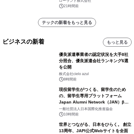
ローランド株式会社
催 英国ラジオ「NTS」の 特別プログ
21時間前
ラムや、「TR-808」を愛する伝説的
アーティストを フィーチャーしたアニ
テックの新着をもっと見る
メーションを公開～
ビジネスの新着
もっと見る
優良派遣事業者の認定状況を大手8社
分照合、優良派遣会社ランキング6選
を公開
株式会社cielo azul
8時間前
現役留学生がつくる、留学生のため
の、留学生専用プラットフォーム
Japan Alumni Network（JAN）β版
をリリース
一般社団法人日本国際化推進協会
10時間前
世界とつながる、日本をひらく。 創立
13周年、JAPI公式Webサイトを全面