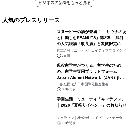
ビジネスの新着をもっと見る
人気のプレスリリース
スヌーピーの湯が登場！ 「サウナのあ
とに楽しむPEANUTS」第2弾 渋谷
の人気銭湯「改良湯」と期間限定のコ
1
ラボレーション サウナイキタイコラ
株式会社ソニー・クリエイティブプロダクツ
ボグッズも発売決定！
1日前
現役留学生がつくる、留学生のため
の、留学生専用プラットフォーム
Japan Alumni Network（JAN）β版
2
をリリース
一般社団法人日本国際化推進協会
10時間前
学園生活コミュニティ「キャラフレ」
｜2026『夏祭りイベント』のお知らせ
3
キャラフレ｜株式会社エイプリル・データ・
デザインズ
11時間前