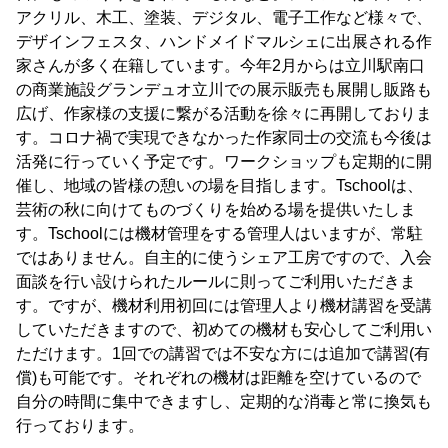
アクリル、木工、塗装、デジタル、電子工作など様々で、
デザインフェスタ、ハンドメイドマルシェに出展される作
家さんが多く在籍しています。今年2月からは立川駅南口
の商業施設グランデュオ立川での展示販売も展開し販路も
広げ、作家様の支援に繋がる活動を徐々に再開しておりま
す。コロナ禍で実現できなかった作家同士の交流も今後は
活発に行っていく予定です。ワークショップも定期的に開
催し、地域の皆様の憩いの場を目指します。Tschoolは、
芸術の秋に向けてものづくりを始める場を提供いたしま
す。Tschoolには機材管理をする管理人はいますが、常駐
ではありません。自主的に使うシェア工房ですので、入会
面談を行い設けられたルールに則ってご利用いただきま
す。ですが、機材利用初回には管理人より機材講習を受講
していただきますので、初めての機材も安心してご利用い
ただけます。1回での講習では不安な方には追加で講習(有
償)も可能です。それぞれの機材は距離を空けているので
自分の時間に集中できますし、定期的な消毒と常に換気も
行っております。