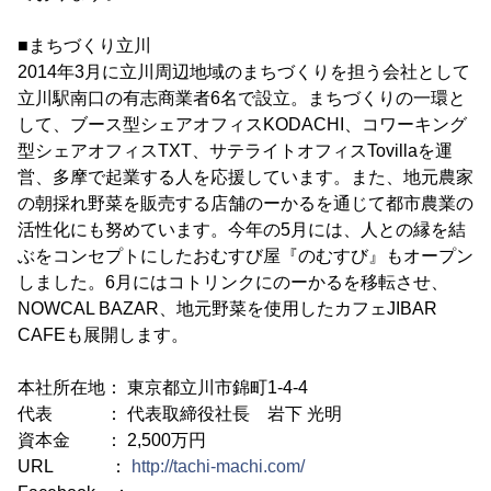
■まちづくり立川
2014年3月に立川周辺地域のまちづくりを担う会社として
立川駅南口の有志商業者6名で設立。まちづくりの一環と
して、ブース型シェアオフィスKODACHI、コワーキング
型シェアオフィスTXT、サテライトオフィスTovillaを運
営、多摩で起業する人を応援しています。また、地元農家
の朝採れ野菜を販売する店舗のーかるを通じて都市農業の
活性化にも努めています。今年の5月には、人との縁を結
ぶをコンセプトにしたおむすび屋『のむすび』もオープン
しました。6月にはコトリンクにのーかるを移転させ、
NOWCAL BAZAR、地元野菜を使用したカフェJIBAR
CAFEも展開します。
本社所在地： 東京都立川市錦町1-4-4
代表 ： 代表取締役社長 岩下 光明
資本金 ： 2,500万円
URL ：
http://tachi-machi.com/