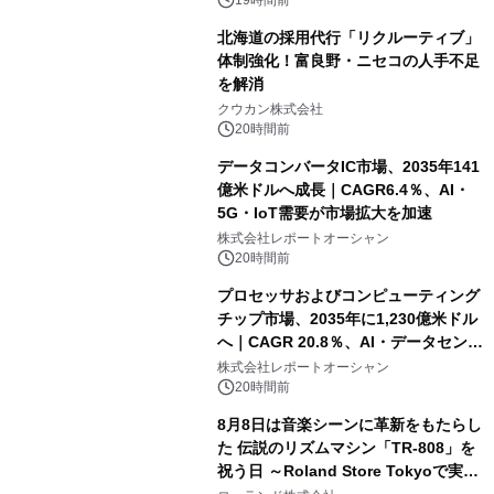
速
北海道の採用代行「リクルーティブ」
体制強化！富良野・ニセコの人手不足
を解消
クウカン株式会社
20時間前
データコンバータIC市場、2035年141
億米ドルへ成長｜CAGR6.4％、AI・
5G・IoT需要が市場拡大を加速
株式会社レポートオーシャン
20時間前
プロセッサおよびコンピューティング
チップ市場、2035年に1,230億米ドル
へ｜CAGR 20.8％、AI・データセンタ
ー需要が成長を牽引
株式会社レポートオーシャン
20時間前
8月8日は音楽シーンに革新をもたらし
た 伝説のリズムマシン「TR-808」を
祝う日 ～Roland Store Tokyoで実機
を展示しての 記念キャンペーンを開