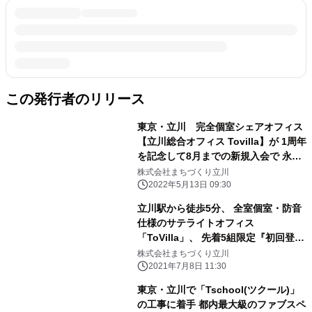
この発行者のリリース
東京・立川 完全個室シェアオフィス
【立川総合オフィス Tovilla】が 1周年
を記念して8月までの新規入会で 永年
適用される割引プランを発表！
株式会社まちづくり立川
2022年5月13日 09:30
立川駅から徒歩5分、 全室個室・防音
仕様のサテライトオフィス
「ToVilla」、 先着5組限定『初回登録
料無料キャンペーン』実施
株式会社まちづくり立川
2021年7月8日 11:30
東京・立川で「Tschool(ツクール)」
の工事に着手 都内最大級のファブスペ