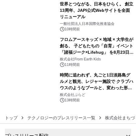
世界とつながる、日本をひらく。 創立
13周年、JAPI公式Webサイトを全面
リニューアル
4
一般社団法人日本国際化推進協会
10時間前
フロムアースキッズ × 地域 × 大学生が
創る、 子どもたちの「自育」イベント
「諸福ジーク×Lifehug」 を8月23日
5
(日)開催
株式会社From Earth Kids
11時間前
時間に追われず、丸ごと1日淡路島グ
ルメと観光、レジャー施設で クラブハ
ウスのようなプールと、変わった形の
6
サウナも 「THE BOXY AWAJI」のお
株式会社ぷらど
得な素泊まり連泊プランで
13時間前
トップ
テクノロジーのプレスリリース一覧
株式会社まちづ
プレスリリース配信