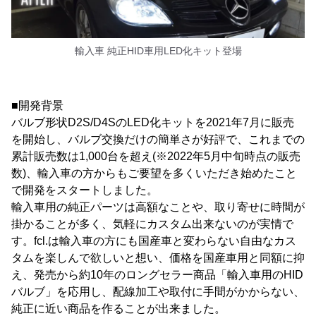
輸入車 純正HID車用LED化キット登場
■開発背景
バルブ形状D2S/D4SのLED化キットを2021年7月に販売
を開始し、バルブ交換だけの簡単さが好評で、これまでの
累計販売数は1,000台を超え(※2022年5月中旬時点の販売
数)、輸入車の方からもご要望を多くいただき始めたこと
で開発をスタートしました。
輸入車用の純正パーツは高額なことや、取り寄せに時間が
掛かることが多く、気軽にカスタム出来ないのが実情で
す。fcl.は輸入車の方にも国産車と変わらない自由なカス
タムを楽しんで欲しいと想い、価格を国産車用と同額に抑
え、発売から約10年のロングセラー商品「輸入車用のHID
バルブ」を応用し、配線加工や取付に手間がかからない、
純正に近い商品を作ることが出来ました。