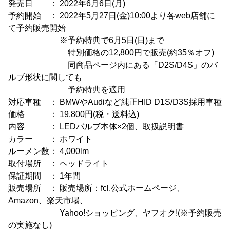
発売日 ： 2022年6月6日(月)
予約開始 ： 2022年5月27日(金)10:00より各web店舗に
て予約販売開始
※予約特典で6月5日(日)まで
特別価格の12,800円で販売(約35％オフ)
同商品ページ内にある「D2S/D4S」のバ
ルブ形状に関しても
予約特典を適用
対応車種 ： BMWやAudiなど純正HID D1S/D3S採用車種
価格 ： 19,800円(税・送料込)
内容 ： LEDバルブ本体×2個、取扱説明書
カラー ： ホワイト
ルーメン数： 4,000lm
取付場所 ： ヘッドライト
保証期間 ： 1年間
販売場所 ： 販売場所：fcl.公式ホームページ、
Amazon、楽天市場、
Yahoo!ショッピング、ヤフオク!(※予約販売
の実施なし)