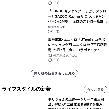
1日前
『FUNBOO(ファンブー)』が、スシロ
ーとGAZOO Racing 初コラボキャン
ペーンに登場 全国のスシロー店舗で
GR 4車種の FUNBOO(ミニカー)付き
株式会社JAM
メニューが展開されます
1日前
阪神電車×ユニクロ「UTme!」コラボ
レーション企画 ユニクロ神戸三宮店限
定で8月7日（金） コラボアイテムが
発売決定！
阪神電気鉄道株式会社
2日前
乗り物の新着をもっと見る
ライフスタイルの新着
もっと見る
眠りづらさの正体──シリーズ第三回
浅い呼吸が"二酸化炭素過剰"を生み、