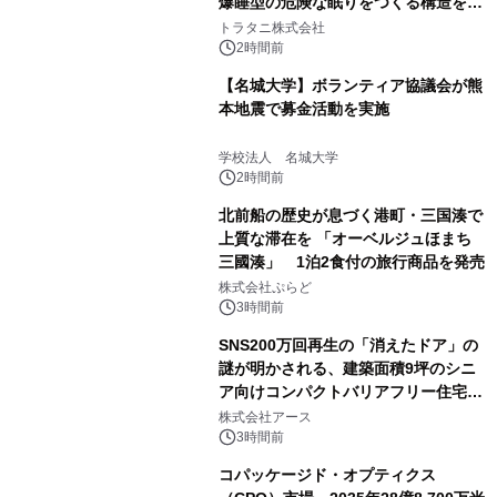
爆睡型の危険な眠りをつくる構造を解
説
トラタニ株式会社
2時間前
【名城大学】ボランティア協議会が熊
本地震で募金活動を実施
学校法人 名城大学
2時間前
北前船の歴史が息づく港町・三国湊で
上質な滞在を 「オーベルジュほまち
三國湊」 1泊2食付の旅行商品を発売
株式会社ぷらど
3時間前
SNS200万回再生の「消えたドア」の
謎が明かされる、建築面積9坪のシニ
ア向けコンパクトバリアフリー住宅が
誕生
株式会社アース
3時間前
コパッケージド・オプティクス