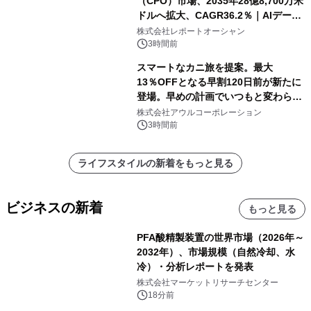
（CPO）市場、2035年28億8,700万米
ドルへ拡大、CAGR36.2％｜AIデータ
センター・高速光通信需要が成長を加
株式会社レポートオーシャン
速
3時間前
スマートなカニ旅を提案。最大
13％OFFとなる早割120日前が新たに
登場。早めの計画でいつもと変わらぬ
大人の冬旅を。ー夕日ヶ浦温泉「佳松
株式会社アウルコーポレーション
苑 別邸ふうか」ー
3時間前
ライフスタイルの新着をもっと見る
ビジネスの新着
もっと見る
PFA酸精製装置の世界市場（2026年～
2032年）、市場規模（自然冷却、水
冷）・分析レポートを発表
株式会社マーケットリサーチセンター
18分前