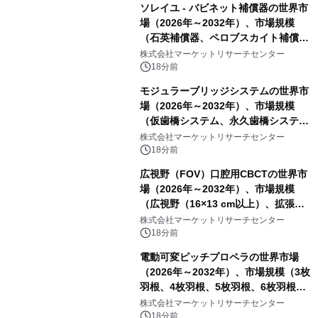
ソレイユ - バビネット補償器の世界市
場（2026年～2032年）、市場規模
（石英補償器、ペロブスカイト補償
器、その他）・分析レポートを発表
株式会社マーケットリサーチセンター
18分前
モジュラーブリッジシステムの世界市
場（2026年～2032年）、市場規模
（仮歯橋システム、永久歯橋システ
ム）・分析レポートを発表
株式会社マーケットリサーチセンター
18分前
広視野（FOV）口腔用CBCTの世界市
場（2026年～2032年）、市場規模
（広視野（16×13 cm以上）、拡張広
視野（18×16 cm以上）、超広視野
株式会社マーケットリサーチセンター
（24×19 cm以上））・分析レポート
18分前
を発表
電動可変ピッチプロペラの世界市場
（2026年～2032年）、市場規模（3枚
羽根、4枚羽根、5枚羽根、6枚羽根、
その他）・分析レポートを発表
株式会社マーケットリサーチセンター
18分前