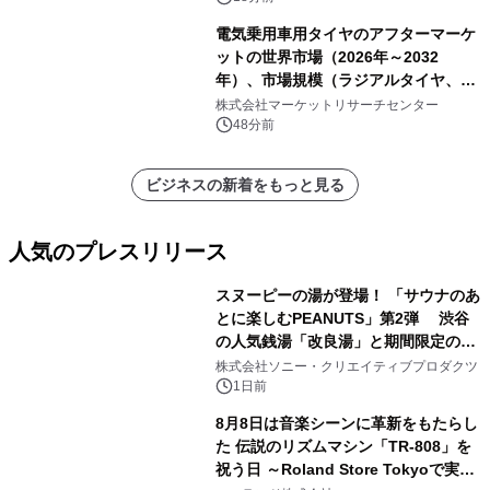
電気乗用車用タイヤのアフターマーケ
ットの世界市場（2026年～2032
年）、市場規模（ラジアルタイヤ、サ
イドウォール補強タイヤ、その他）・
株式会社マーケットリサーチセンター
分析レポートを発表
48分前
ビジネスの新着をもっと見る
人気のプレスリリース
スヌーピーの湯が登場！ 「サウナのあ
とに楽しむPEANUTS」第2弾 渋谷
の人気銭湯「改良湯」と期間限定のコ
1
ラボレーション サウナイキタイコラ
株式会社ソニー・クリエイティブプロダクツ
ボグッズも発売決定！
1日前
8月8日は音楽シーンに革新をもたらし
た 伝説のリズムマシン「TR-808」を
祝う日 ～Roland Store Tokyoで実機
2