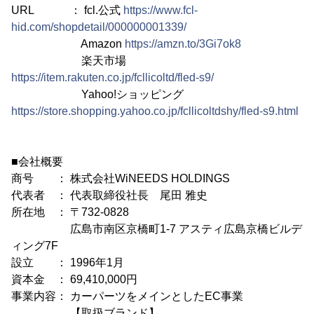
URL ： fcl.公式
https://www.fcl-
hid.com/shopdetail/000000001339/
Amazon
https://amzn.to/3Gi7ok8
楽天市場
https://item.rakuten.co.jp/fcllicoltd/fled-s9/
Yahoo!ショッピング
https://store.shopping.yahoo.co.jp/fcllicoltdshy/fled-s9.html
■会社概要
商号 ： 株式会社WiNEEDS HOLDINGS
代表者 ： 代表取締役社長 尾田 雅史
所在地 ： 〒732-0828
広島市南区京橋町1-7 アスティ広島京橋ビルデ
ィング7F
設立 ： 1996年1月
資本金 ： 69,410,000円
事業内容： カーパーツをメインとしたEC事業
【取扱ブランド】