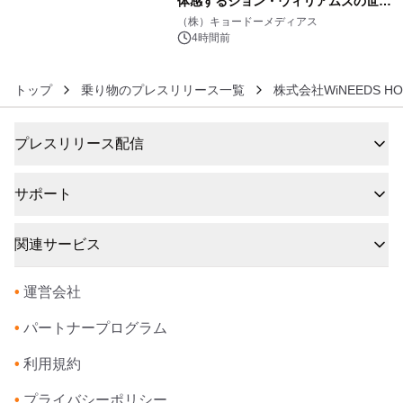
体感するジョン・ウィリアムズの世
6
界。ジョン・ウィリアムズ：シネマ・
（株）キョードーメディアス
スペクタキュラー・コンサート 開催決
4時間前
定！
トップ
乗り物のプレスリリース一覧
株式会社WiNEEDS HO
プレスリリース配信
サポート
関連サービス
•
運営会社
•
パートナープログラム
•
利用規約
•
プライバシーポリシー