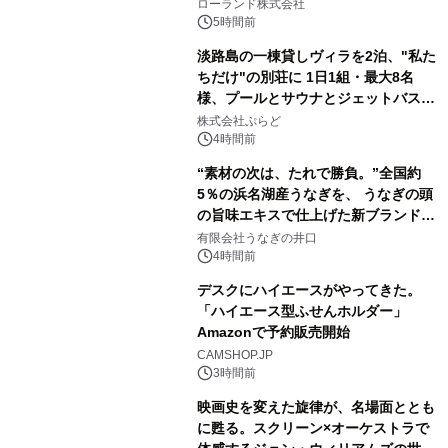
を展示しての 記念キャンペーンを開
ローランド株式会社
催 英国ラジオ「NTS」の 特別プログ
5時間前
ラムや、「TR-808」を愛する伝説的
淡路島の一棟貸しヴィラを2泊、"私た
アーティストを フィーチャーしたアニ
ちだけ"の別荘に 1日1組・最大8名
メーションを公開～
様、プールとサウナとジェットバス付
3
きで Villa Mon Temps AWAJIの連泊
株式会社ぷらど
素泊りプラン
4時間前
“素材の次は、たれで勝負。”全国約
5％の浜名湖産うなぎを、 うなぎの頭
の旨味エキスで仕上げた新ブランド
4
「井口の誉」誕生
有限会社うなぎの井口
4時間前
デスクにハイエースがやってきた。
「ハイエース型ふせんホルダー」
Amazonで予約販売開始
5
CAMSHOP.JP
3時間前
映画史を変えた旋律が、名場面ととも
に甦る。スクリーン×オーケストラで