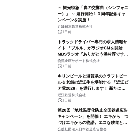
～ 観光特急「青の交響曲（シンフォニ
ー）」 ～ 運行開始１０周年記念キャ
ンペーンを実施！
近畿日本鉄道株式会社
1日前
トラックドライバー専門の求人情報サ
イト 「ブルル」がラジオCMを開始
MBSラジオ『ありがとう浜村淳です』
にて8月1日(土)より
物流企画サポート株式会社
1日前
キリンビールと滋賀県のクラフトビー
ル＆老舗の近江牛を堪能する 「近江ビ
ア電2026」を運行します！ 新たに
「長濱浪漫ビール」が参加！キリン一
近江鉄道株式会社
番搾り飲み放題が復活！
1日前
第20回「地球温暖化防止全国鉄道広告
キャンペーン」を開催！ エキから つ
づけエキからの物語。エコな鉄道とと
もに。
公益社団法人日本鉄道広告協会