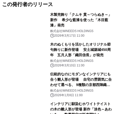
この発行者のリリース
木製兜飾り「クムキ 貫～つらぬき～」
新作 希少な藍漆を使った「木目藍
漆」発売
株式会社WiNEEDS HOLDINGS
2026年3月17日 11:00
木のぬくもりを活かしたオリジナル節
句飾りに新作登場 安土城築城450周
年 五月人形「織田信長」が発売
株式会社WiNEEDS HOLDINGS
2026年3月10日 11:00
伝統的なのにモダンなインテリアにも
合う雛人形が登場 自宅の雰囲気に合
わせて選べる、 9種類の京都西陣織衣
装と2種類の台座
株式会社WiNEEDS HOLDINGS
2026年1月8日 11:00
インテリアに馴染むホワイトテイスト
の木の雛人形が登場 新作「淡色～あわ