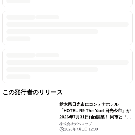
この発行者のリリース
栃木県日光市にコンテナホテル
「HOTEL R9 The Yard 日光今市」が
2026年7月31日(金)開業！ 同市と「レ
スキューホテル」災害協定を締結
株式会社デベロップ
2026年7月1日 12:00