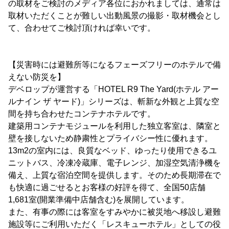
の取材をご検討のメディア各位におかれましては、通常は
取材いただくことが難しい出動風景の撮影・取材機会とし
て、合わせてご検討頂ければ幸いです。
【災害時には避難所等になるフェーズフリーのホテルで備
えない防災を】
デベロップが運営する「HOTEL R9 The Yard(ホテル アー
ルナイン ザ ヤード)」シリーズは、斬新な外観と上質な空
間を持ち合わせたコンテナホテルです。
建築用コンテナモジュールを利用した独立客室は、隣室と
壁を接しないため静粛性とプライバシー性に優れます。
13m2の室内には、良質なベッド、ゆったり使用できるユ
ニットバス、冷凍冷蔵庫、電子レンジ、加湿空気清浄機を
備え、上質な宿泊空間を提供します。そのため長期滞在で
も快適に過ごせるとお客様の好評を得て、全国50店舗
1,681室(開業準備中店舗含む)を展開しています。
また、有事の際には客室をすみやかに被災地へ移設し避難
施設等にご利用いただく「レスキューホテル」としての役