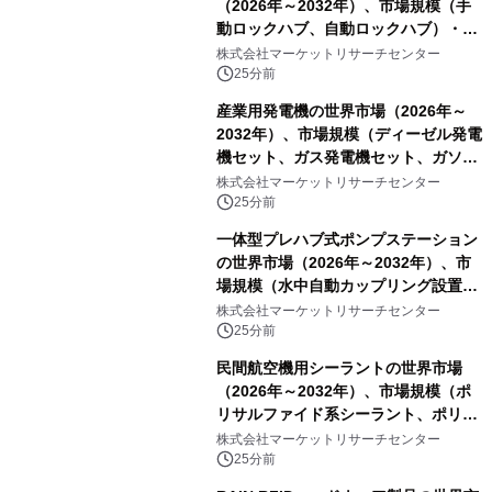
（2026年～2032年）、市場規模（手
動ロックハブ、自動ロックハブ）・分
析レポートを発表
株式会社マーケットリサーチセンター
25分前
産業用発電機の世界市場（2026年～
2032年）、市場規模（ディーゼル発電
機セット、ガス発電機セット、ガソリ
ン発電機セット、風力タービン、太陽
株式会社マーケットリサーチセンター
光発電機セット、その他）・分析レポ
25分前
ートを発表
一体型プレハブ式ポンプステーション
の世界市場（2026年～2032年）、市
場規模（水中自動カップリング設置、
陸上設置）・分析レポートを発表
株式会社マーケットリサーチセンター
25分前
民間航空機用シーラントの世界市場
（2026年～2032年）、市場規模（ポ
リサルファイド系シーラント、ポリチ
オエーテル系シーラント、シリコーン
株式会社マーケットリサーチセンター
系シーラント、その他）・分析レポー
25分前
トを発表