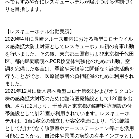
へでもすみやかにレスキューホテルが駆けつける体制づく
りを目指します。
【レスキューホテル出動実績】
2020年4月に長崎クルーズ船内における新型コロナウイル
ス感染拡大防止対策としてレスキューホテル初の有事出動
を行いました。その後、東京都三鷹市および東京都千代田
区、都内民間病院へPCR検査体制強化のために出動。空
調を完備した客室は、季節や天候等に関係なく診療活動を
行うことができ、医療従事者の負担軽減のために利用され
ました。
2021年12月に栃木県へ新型コロナ第6波およびオミクロン
株の感染拡大対応のために臨時医療施設として126室を出
動。さらに2月より、千葉県と東京都の臨時医療施設の付
帯施設として計21室が利用されています。レスキューホ
テルは、1台1客室の独立した客室構造により、宿泊施設
としてだけでなく診察室やナースステーション等にも活用
可能なことから、自治体や民間の病院の有事インフラとし