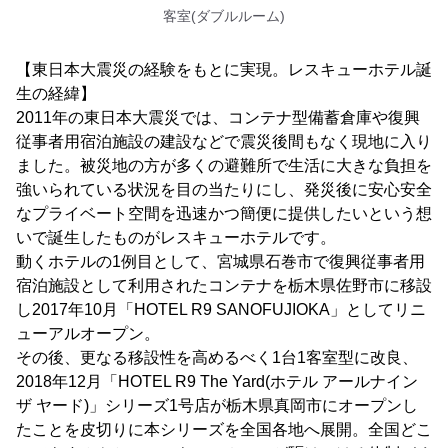
客室(ダブルルーム)
【東日本大震災の経験をもとに実現。レスキューホテル誕
生の経緯】
2011年の東日本大震災では、コンテナ型備蓄倉庫や復興
従事者用宿泊施設の建設などで震災後間もなく現地に入り
ました。被災地の方が多くの避難所で生活に大きな負担を
強いられている状況を目の当たりにし、発災後に安心安全
なプライベート空間を迅速かつ簡便に提供したいという想
いで誕生したものがレスキューホテルです。
動くホテルの1例目として、宮城県石巻市で復興従事者用
宿泊施設として利用されたコンテナを栃木県佐野市に移設
し2017年10月「HOTEL R9 SANOFUJIOKA」としてリニ
ューアルオープン。
その後、更なる移設性を高めるべく1台1客室型に改良、
2018年12月「HOTEL R9 The Yard(ホテル アールナイン
ザ ヤード)」シリーズ1号店が栃木県真岡市にオープンし
たことを皮切りに本シリーズを全国各地へ展開。全国どこ