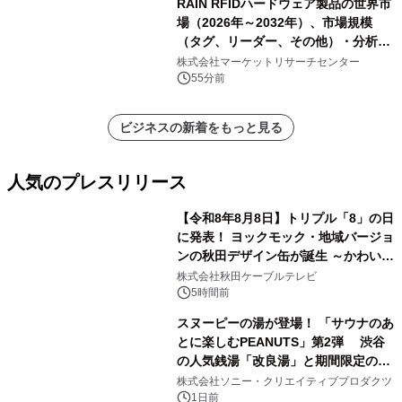
RAIN RFIDハードウェア製品の世界市
場（2026年～2032年）、市場規模
（タグ、リーダー、その他）・分析レ
ポートを発表
株式会社マーケットリサーチセンター
55分前
ビジネスの新着をもっと見る
人気のプレスリリース
【令和8年8月8日】トリプル「8」の日
に発表！ ヨックモック・地域バージョ
ンの秋田デザイン缶が誕生 ～かわいい
1
秋田犬の子犬と秋田の四季と名所を巡
株式会社秋田ケーブルテレビ
るパッケージ～ 9月1日(火)秋田県内で
5時間前
販売開始
スヌーピーの湯が登場！ 「サウナのあ
とに楽しむPEANUTS」第2弾 渋谷
の人気銭湯「改良湯」と期間限定のコ
2
ラボレーション サウナイキタイコラ
株式会社ソニー・クリエイティブプロダクツ
ボグッズも発売決定！
1日前