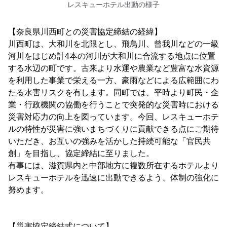
レスキューホテル出動の様子
【奈良県川西町との災害協定締結の経緯】
川西町は、大和川を北限とし、飛鳥川、曾我川などの一級
河川をはじめ計4本の河川が大和川に合流する地点に位置
する水辺の町です。古来より水運や農業など豊富な水資源
を利用した事業で栄える一方、豪雨などによる広範囲にわ
たる水害リスクを有します。同町では、平時より町民・企
業・行政機関の協働を行うことで突発的な災害時における
災害対応力の向上を図っています。今回、レスキューホテ
ルの特性が災害に強いまちづくりに貢献できる点にご期待
いただき、お互いの強みを活かした持続可能な「官民共
創」を目指し、協定締結に至りました。
有事には、滋賀県内と中部地方に複数所在するホテルより
レスキューホテルを迅速に出動できるよう、体制の強化に
努めます。
【災害協定締結式について】