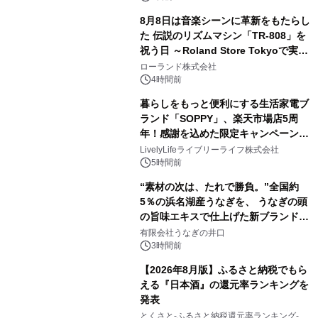
8月8日は音楽シーンに革新をもたらし
た 伝説のリズムマシン「TR-808」を
祝う日 ～Roland Store Tokyoで実機
3
を展示しての 記念キャンペーンを開
ローランド株式会社
催 英国ラジオ「NTS」の 特別プログ
4時間前
ラムや、「TR-808」を愛する伝説的
暮らしをもっと便利にする生活家電ブ
アーティストを フィーチャーしたアニ
ランド「SOPPY」、楽天市場店5周
メーションを公開～
年！感謝を込めた限定キャンペーンを
4
8月10日より開催
LivelyLifeライブリーライフ株式会社
5時間前
“素材の次は、たれで勝負。”全国約
5％の浜名湖産うなぎを、 うなぎの頭
の旨味エキスで仕上げた新ブランド
5
「井口の誉」誕生
有限会社うなぎの井口
3時間前
【2026年8月版】ふるさと納税でもら
える『日本酒』の還元率ランキングを
発表
6
とくさと-ふるさと納税還元率ランキング-