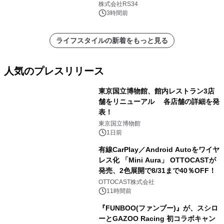
開始
株式会社RS34
3時間前
ライフスタイルの新着をもっと見る
人気のプレスリリース
東京国立博物館、館内レストラン3店
舗をリニューアル 各店舗の詳細を発
表！
1
東京国立博物館
1日前
有線CarPlay／Android Autoをワイヤ
レス化 「Mini Aura」 OTTOCASTが
発売、2色展開で8/31まで40％OFF！
2
OTTOCAST株式会社
11時間前
『FUNBOO(ファンブー)』が、スシロ
ーとGAZOO Racing 初コラボキャン