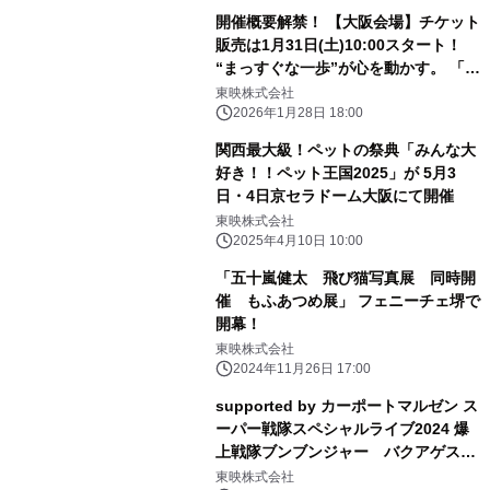
ズ付きチケット」先行抽選受付は 4月
開催概要解禁！ 【大阪会場】チケット
18日(土)10時より開始！ 一般発売は、
販売は1月31日(土)10:00スタート！
4月25日(土)より！
“まっすぐな一歩”が心を動かす。 「ス
キップとローファー展」大阪会場が な
東映株式会社
んばパークスミュージアムにて開催！
2026年1月28日 18:00
関西最大級！ペットの祭典「みんな大
好き！！ペット王国2025」が 5月3
日・4日京セラドーム大阪にて開催
東映株式会社
2025年4月10日 10:00
「五十嵐健太 飛び猫写真展 同時開
催 もふあつめ展」 フェニーチェ堺で
開幕！
東映株式会社
2024年11月26日 17:00
supported by カーポートマルゼン ス
ーパー戦隊スペシャルライブ2024 爆
上戦隊ブンブンジャー バクアゲステ
ージ
東映株式会社