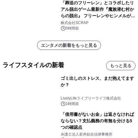
「葬送のフリーレン」とコラボしたリ
アル脱出ゲーム最新作『魔族潜む村か
らの脱出』 フリーレンやヒンメルが武
器を手に魔族を見据える描き下ろしメ
株式会社SCRAP
インビジュアル公開
5時間前
エンタメの新着をもっと見る
ライフスタイルの新着
もっと見る
ゴミ出しのストレス、まだ抱えてます
か？
LivelyLifeライブリーライフ株式会社
1時間前
「借用書がないお金」は返さなければ
ならない？支払義務の有無を分ける5
つの確認点
弁護士法人若井綜合法律事務所