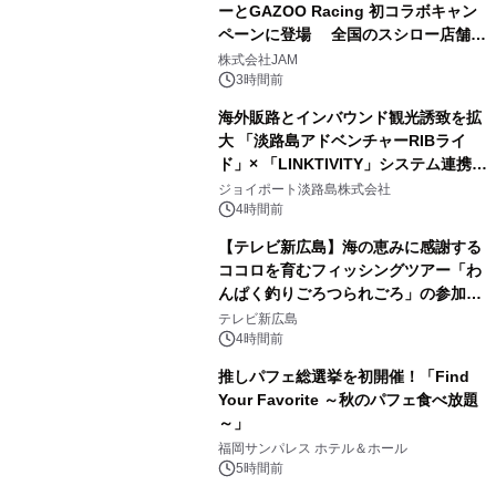
ーとGAZOO Racing 初コラボキャン
ペーンに登場 全国のスシロー店舗で
GR 4車種の FUNBOO(ミニカー)付き
株式会社JAM
メニューが展開されます
3時間前
海外販路とインバウンド観光誘致を拡
大 「淡路島アドベンチャーRIBライ
ド」× 「LINKTIVITY」システム連携を
開始！
ジョイポート淡路島株式会社
4時間前
【テレビ新広島】海の恵みに感謝する
ココロを育むフィッシングツアー「わ
んぱく釣りごろつられごろ」の参加小
学生を募集
テレビ新広島
4時間前
推しパフェ総選挙を初開催！「Find
Your Favorite ～秋のパフェ食べ放題
～」
福岡サンパレス ホテル＆ホール
5時間前