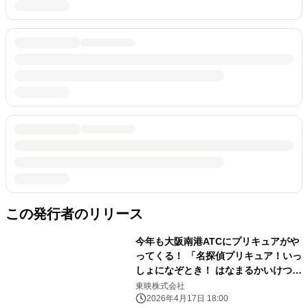
この発行者のリリース
今年も大阪南港ATCにプリキュアがや
ってくる！ 「名探偵プリキュア！いっ
しょになぞとき！ はなまるかいけつフ
ェスティバル！」 大阪南港ATCにて、
東映株式会社
5月16日(土)より開催決定！！ 「グッ
2026年4月17日 18:00