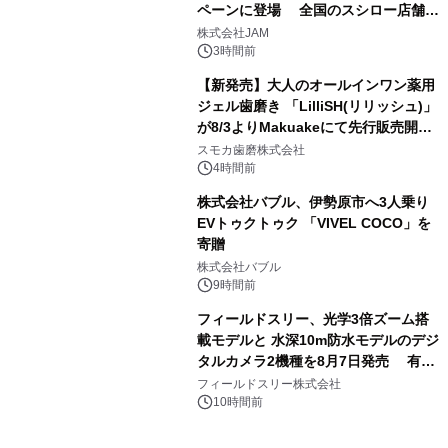
ペーンに登場 全国のスシロー店舗で
3
GR 4車種の FUNBOO(ミニカー)付き
株式会社JAM
メニューが展開されます
3時間前
【新発売】大人のオールインワン薬用
ジェル歯磨き 「LilliSH(リリッシュ)」
が8/3よりMakuakeにて先行販売開
4
始！
スモカ歯磨株式会社
4時間前
株式会社バブル、伊勢原市へ3人乗り
EVトゥクトゥク 「VIVEL COCO」を
寄贈
5
株式会社バブル
9時間前
フィールドスリー、光学3倍ズーム搭
載モデルと 水深10m防水モデルのデジ
タルカメラ2機種を8月7日発売 有効
6
約1300万画素、用途別に選べるコンデ
フィールドスリー株式会社
ジ新登場
10時間前