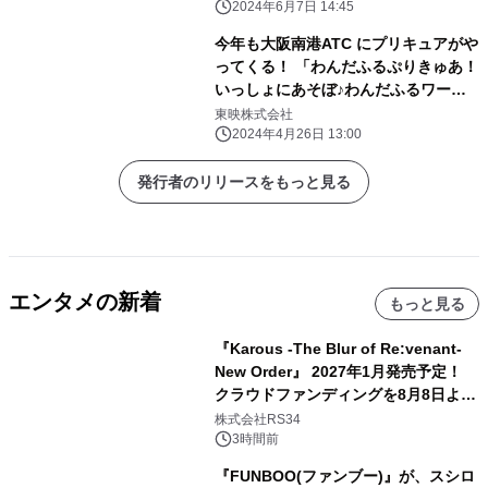
2024年6月7日 14:45
今年も大阪南港ATC にプリキュアがや
ってくる！ 「わんだふるぷりきゅあ！
いっしょにあそぼ♪わんだふるワール
ド」 5月11日(土)より開催！！
東映株式会社
2024年4月26日 13:00
発行者のリリースをもっと見る
エンタメの新着
もっと見る
『Karous -The Blur of Re:venant-
New Order』 2027年1月発売予定！
クラウドファンディングを8月8日より
開始
株式会社RS34
3時間前
『FUNBOO(ファンブー)』が、スシロ