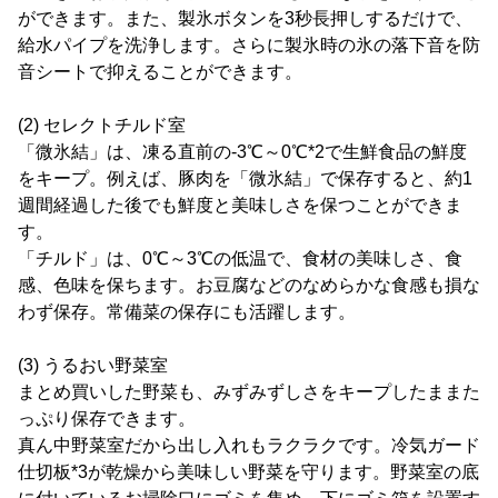
ができます。また、製氷ボタンを3秒長押しするだけで、
給水パイプを洗浄します。さらに製氷時の氷の落下音を防
音シートで抑えることができます。
(2) セレクトチルド室
「微氷結」は、凍る直前の-3℃～0℃*2で生鮮食品の鮮度
をキープ。例えば、豚肉を「微氷結」で保存すると、約1
週間経過した後でも鮮度と美味しさを保つことができま
す。
「チルド」は、0℃～3℃の低温で、食材の美味しさ、食
感、色味を保ちます。お豆腐などのなめらかな食感も損な
わず保存。常備菜の保存にも活躍します。
(3) うるおい野菜室
まとめ買いした野菜も、みずみずしさをキープしたままた
っぷり保存できます。
真ん中野菜室だから出し入れもラクラクです。冷気ガード
仕切板*3が乾燥から美味しい野菜を守ります。野菜室の底