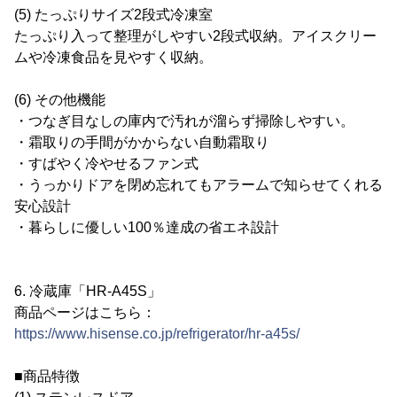
(5) たっぷりサイズ2段式冷凍室
たっぷり入って整理がしやすい2段式収納。アイスクリー
ムや冷凍食品を見やすく収納。
(6) その他機能
・つなぎ目なしの庫内で汚れが溜らず掃除しやすい。
・霜取りの手間がかからない自動霜取り
・すばやく冷やせるファン式
・うっかりドアを閉め忘れてもアラームで知らせてくれる
安心設計
・暮らしに優しい100％達成の省エネ設計
6. 冷蔵庫「HR-A45S」
商品ページはこちら：
https://www.hisense.co.jp/refrigerator/hr-a45s/
■商品特徴