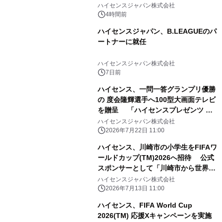
ハイセンスジャパン株式会社
4時間前
ハイセンスジャパン、B.LEAGUEのパ
ートナーに就任
ハイセンスジャパン株式会社
7日前
ハイセンス、一問一答グランプリ優勝
の 度会隆輝選手へ100型大画面テレビ
を贈呈 「ハイセンスプレゼンツ 横
浜DeNAベイスターズのここだけの話
ハイセンスジャパン株式会社
2026」 チャレンジ企画で見事優勝
2026年7月22日 11:00
ハイセンス、川崎市の小学生をFIFAワ
ールドカップ(TM)2026へ招待 公式
スポンサーとして「川崎市から世界
へ」を実施
ハイセンスジャパン株式会社
2026年7月13日 11:00
ハイセンス、FIFA World Cup
2026(TM) 応援Xキャンペーンを実施