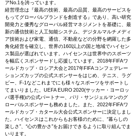
アNo.1を誇っています。
経営理念は『最高の技術、最高の品質、最高のサービスを
もってグローバルブランドを創造する』であり、高い研究
開発力と優秀なグローバル経営マネジメントを基礎に、最
新の通信技術と人工知能システム、デジタルマルチメディ
ア技術および家電、通信、不動産などの分野を網羅した多
角化経営を確立し、世界の160以上の国と地域でハイセン
ス製品が選ばれています。ハイセンスは世界中のスポーツ
を幅広くスポンサードし応援しています。2018年FIFAワ
ールドカップ・ロシア大会と2017年FIFAコンフェデレー
ションズカップの公式スポンサーをはじめ、テニス、ラグ
ビー、F-1などこれまでにも様々なスポーツをサポートし
てまいりました。UEFA EURO 2020(サッカー・ヨーロッ
パ選手権)の公式パートナー、パリ・サンジェルマンのグ
ローバルスポンサーも務めました。また、2022年FIFAワ
ールドカップ・カタール大会公式スポンサーに決定しまし
た。ハイセンスはこれからもお客様のために、“暮らしの
楽しさ”、“心の豊かさ”をお届けできるように取り組んでま
いります。