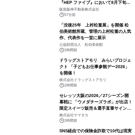
『HEP ファイブ』において8月下旬か
ら 「オフサイト型コーポレートPPA」
阪急阪神不動産株式会社
による 再生可能エネルギー電力の使用
57分前
を開始します
「没後25年 上村松篁展」を開催 松
伯美術館所蔵、管理の上村松篁の人気
作、代表作を一堂に展示
公益財団法人 松伯美術館
1時間前
ドラッグストアモリ みらいプロジェ
クト 「子どもお仕事参観デー2026」
を開催！
株式会社ドラッグストアモリ
1時間前
セレッソ大阪の2026／27シーズン開
幕戦に 「ウメダチーズラボ」が出店！
限定スイーツ販売＆選手直筆サイング
ッズが当たる抽選会を 8月8日に開催
株式会社ヤマタカ
1時間前
SNS経由での保険金詐欺で10代は現実