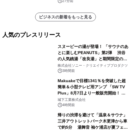
成形、その他）・分析レポートを発表
27分前
ビジネスの新着をもっと見る
人気のプレスリリース
スヌーピーの湯が登場！ 「サウナのあ
とに楽しむPEANUTS」第2弾 渋谷
の人気銭湯「改良湯」と期間限定のコ
1
ラボレーション サウナイキタイコラ
株式会社ソニー・クリエイティブプロダクツ
ボグッズも発売決定！
3時間前
Makuakeで目標1341％を突破した超
簡単＆小型テレビ用アンプ 「SW TV
Plus」8月7日より一般販売開始！ ケ
2
ーブル1本つなぐだけ、テレビの音が
城下工業株式会社
ぐっと豊かに
4時間前
帰りの渋滞を避けて「温泉＆サウナ」
三井アウトレットパーク木更津から車
で約5分 湯舞音 袖ケ浦店が夏フェア
3