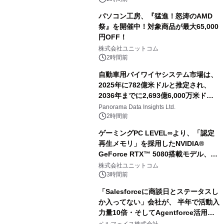
パソコン工房、『猛進！怒涛のAMD
祭』を開催中！対象商品が最大65,000
円OFF！
株式会社ユニットコム
2時間前
自動車用バイワイヤシステム市場は、
2025年に782億米ドルと推定され、
2036年までに2,693億6,000万米ドル
に達すると予測されており、予測期間
Panorama Data Insights Ltd.
（2026年～2036年）
2時間前
ゲーミングPC LEVEL∞より、「認定
再生メモリ」を採用したNVIDIA®
GeForce RTX™ 5080搭載モデル、
NVIDIA® GeForce RTX™ 5070 Ti搭
株式会社ユニットコム
載モデルを販売開始
3時間前
「Salesforceに商談日とステータスし
か入ってない」会社が、 半年で活動入
力量10倍・そしてAgentforce活用へ
── 敷島住宅×bellSalesAI事例公開
ベルフェイス株式会社