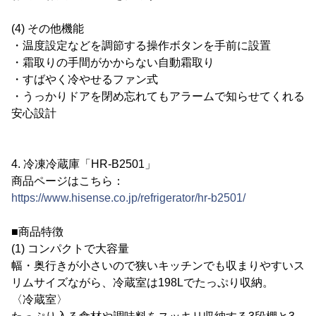
(4) その他機能
・温度設定などを調節する操作ボタンを手前に設置
・霜取りの手間がかからない自動霜取り
・すばやく冷やせるファン式
・うっかりドアを閉め忘れてもアラームで知らせてくれる
安心設計
4. 冷凍冷蔵庫「HR-B2501」
商品ページはこちら：
https://www.hisense.co.jp/refrigerator/hr-b2501/
■商品特徴
(1) コンパクトで大容量
幅・奥行きが小さいので狭いキッチンでも収まりやすいス
リムサイズながら、冷蔵室は198Lでたっぷり収納。
〈冷蔵室〉