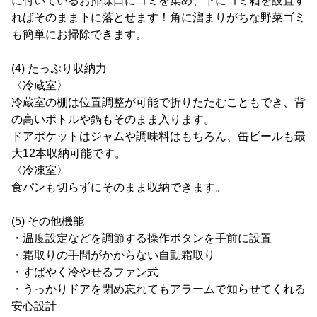
に付いているお掃除口にゴミを集め、下にゴミ箱を設置す
ればそのまま下に落とせます！角に溜まりがちな野菜ゴミ
も簡単にお掃除できます。
(4) たっぷり収納力
〈冷蔵室〉
冷蔵室の棚は位置調整が可能で折りたたむこともでき、背
の高いボトルや鍋もそのまま入ります。
ドアポケットはジャムや調味料はもちろん、缶ビールも最
大12本収納可能です。
〈冷凍室〉
食パンも切らずにそのまま収納できます。
(5) その他機能
・温度設定などを調節する操作ボタンを手前に設置
・霜取りの手間がかからない自動霜取り
・すばやく冷やせるファン式
・うっかりドアを閉め忘れてもアラームで知らせてくれる
安心設計