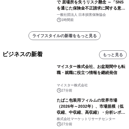
で 居場所を失うリスク懸念 ～「SNS
を通じた保険金不正請求に関する意識
調査」を実施、 認知度の低さも浮き彫
一般社団法人 日本損害保険協会
りに～
1時間前
ライフスタイルの新着をもっと見る
ビジネスの新着
もっと見る
マイスター株式会社、お盆期間中も転
職・就職に役立つ情報を継続発信
マイスター株式会社
27分前
たばこ包装用フィルムの世界市場
（2026年～2032年）、市場規模（低
収縮、中収縮、高収縮）・分析レポー
トを発表
株式会社マーケットリサーチセンター
27分前