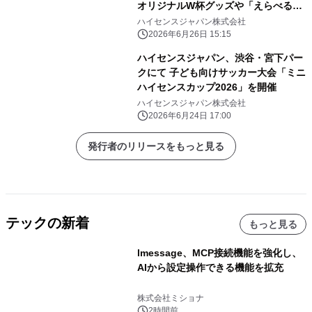
オリジナルW杯グッズや「えらべる
Pay」が その場で当たるキャンペーン
ハイセンスジャパン株式会社
を展開
2026年6月26日 15:15
ハイセンスジャパン、渋谷・宮下パー
クにて 子ども向けサッカー大会「ミニ
ハイセンスカップ2026」を開催
ハイセンスジャパン株式会社
2026年6月24日 17:00
発行者のリリースをもっと見る
テックの新着
もっと見る
lmessage、MCP接続機能を強化し、
AIから設定操作できる機能を拡充
株式会社ミショナ
2時間前