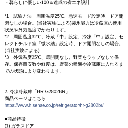
・暮らしに優しい100％達成の省エネ設計
*1 試験方法：周囲温度25℃、急速モード設定時、ドア開
閉なしの場合。(当社実験による)製氷能力は冷蔵庫の使用
状況や外気温度でかわります。
*2 周囲温度32℃、冷蔵「中」設定、冷凍「中」設定、セ
レクトチルド室「微氷結」設定時、ドア開閉なしの場合。
(当社実験による)
*3 外気温度25℃、扉開閉なし。野菜をラップなしで保
存。保存目安数や鮮度は、野菜の種類や冷蔵庫に入れるま
での状態により変わります。
2. 冷凍冷蔵庫「HR-G2802BR」
商品ページはこちら：
https://www.hisense.co.jp/refrigerator/hr-g2802br/
■商品特徴
(1) ガラスドア