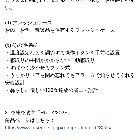
ガラス製の棚なのでタオルでサッと一拭き、お掃除しやす
い。
(4) フレッシュケース
お肉、お魚、乳製品を保存するフレッシュケース
(5) その他機能
・温度設定などを調節する操作ボタンを手前に設置
・霜取りの手間がかからない自動霜取り
・すばやく冷やせるファン式
・うっかりドアを閉め忘れてもアラームで知らせてくれる
安心設計
・暮らしに優しい100％達成の省エネ設計
3. 冷凍冷蔵庫「HR-D2802S」
商品ページはこちら：
https://www.hisense.co.jp/refrigerator/hr-d2802s/