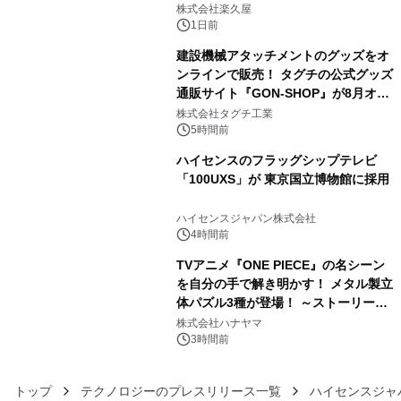
メニューを提供
株式会社楽久屋
1日前
建設機械アタッチメントのグッズをオ
ンラインで販売！ タグチの公式グッズ
通販サイト『GON-SHOP』が8月オー
4
プン
株式会社タグチ工業
5時間前
ハイセンスのフラッグシップテレビ
「100UXS」が 東京国立博物館に採用
5
ハイセンスジャパン株式会社
4時間前
TVアニメ『ONE PIECE』の名シーン
を自分の手で解き明かす！ メタル製立
体パズル3種が登場！ ～ストーリーと
6
ギミックが融合した 大人の体験型パズ
株式会社ハナヤマ
ルが8月7日(金)12時より先行予約受付
3時間前
開始～
トップ
テクノロジーのプレスリリース一覧
ハイセンスジャ