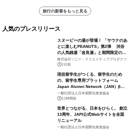
旅行の新着をもっと見る
人気のプレスリリース
スヌーピーの湯が登場！ 「サウナのあ
とに楽しむPEANUTS」第2弾 渋谷
の人気銭湯「改良湯」と期間限定のコ
1
ラボレーション サウナイキタイコラ
株式会社ソニー・クリエイティブプロダクツ
ボグッズも発売決定！
1日前
現役留学生がつくる、留学生のため
の、留学生専用プラットフォーム
Japan Alumni Network（JAN）β版
2
をリリース
一般社団法人日本国際化推進協会
11時間前
世界とつながる、日本をひらく。 創立
13周年、JAPI公式Webサイトを全面
リニューアル
3
一般社団法人日本国際化推進協会