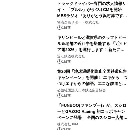
トラックドライバー専門の求人情報サ
イト 「ブルル」がラジオCMを開始
MBSラジオ『ありがとう浜村淳です』
にて8月1日(土)より
物流企画サポート株式会社
1日前
キリンビールと滋賀県のクラフトビー
ル＆老舗の近江牛を堪能する 「近江ビ
ア電2026」を運行します！ 新たに
「長濱浪漫ビール」が参加！キリン一
近江鉄道株式会社
番搾り飲み放題が復活！
1日前
第20回「地球温暖化防止全国鉄道広告
キャンペーン」を開催！ エキから つ
づけエキからの物語。エコな鉄道とと
もに。
公益社団法人日本鉄道広告協会
1日前
『FUNBOO(ファンブー)』が、スシロ
ーとGAZOO Racing 初コラボキャン
ペーンに登場 全国のスシロー店舗で
GR 4車種の FUNBOO(ミニカー)付き
株式会社JAM
メニューが展開されます
2日前