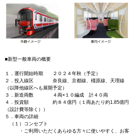
■新型一般車両の概要
１．運行開始時期 ２０２４年秋（予定）
２．投入線区 奈良線、京都線、橿原線、天理線
（以降他線区へも展開予定）
３．新造両数 ４両×１０編成 計４０両
４．投資額 約８４億円（１両あたり約1.85億円
（設計費等除く））
５．車両の詳細
（１）コンセプト
・ご利用いただくあらゆる方々に使いやすく、お客