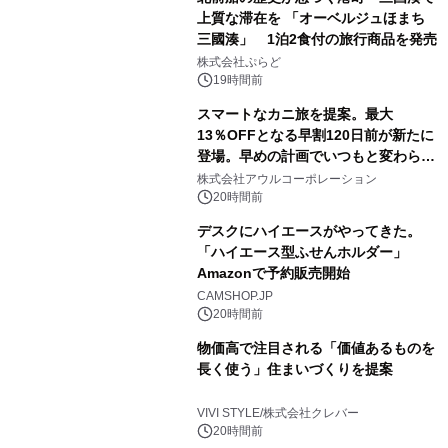
上質な滞在を 「オーベルジュほまち
三國湊」 1泊2食付の旅行商品を発売
株式会社ぷらど
19時間前
スマートなカニ旅を提案。最大
13％OFFとなる早割120日前が新たに
登場。早めの計画でいつもと変わらぬ
大人の冬旅を。ー夕日ヶ浦温泉「佳松
株式会社アウルコーポレーション
苑 別邸ふうか」ー
20時間前
デスクにハイエースがやってきた。
「ハイエース型ふせんホルダー」
Amazonで予約販売開始
CAMSHOP.JP
20時間前
物価高で注目される「価値あるものを
長く使う」住まいづくりを提案
VIVI STYLE/株式会社クレバー
20時間前