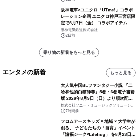
阪神電車×ユニクロ「UTme!」コラボ
レーション企画 ユニクロ神戸三宮店限
定で8月7日（金） コラボアイテムが
発売決定！
阪神電気鉄道株式会社
2日前
乗り物の新着をもっと見る
エンタメの新着
もっと見る
大人気中国BLファンタジー小説 『二
哈和他的白猫師尊』5巻・6巻電子書籍
版 2026年8月9日（日）より順次配信
開始
株式会社ソニー・ミュージックソリューショ
ンズ
7時間前
フロムアースキッズ × 地域 × 大学生が
創る、 子どもたちの「自育」イベント
「諸福ジーク×Lifehug」 を8月23日