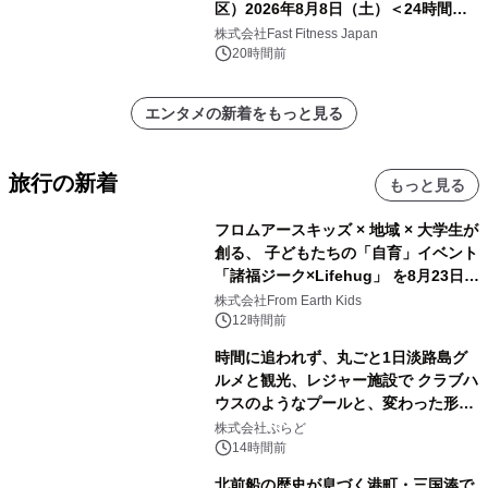
区）2026年8月8日（土）＜24時間年
中無休のフィットネスジム＞
株式会社Fast Fitness Japan
20時間前
エンタメの新着をもっと見る
旅行の新着
もっと見る
フロムアースキッズ × 地域 × 大学生が
創る、 子どもたちの「自育」イベント
「諸福ジーク×Lifehug」 を8月23日
(日)開催
株式会社From Earth Kids
12時間前
時間に追われず、丸ごと1日淡路島グ
ルメと観光、レジャー施設で クラブハ
ウスのようなプールと、変わった形の
サウナも 「THE BOXY AWAJI」のお
株式会社ぷらど
得な素泊まり連泊プランで
14時間前
北前船の歴史が息づく港町・三国湊で