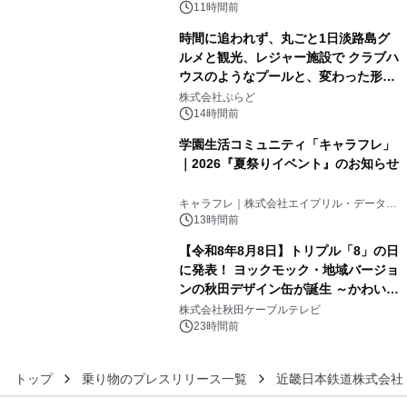
11時間前
時間に追われず、丸ごと1日淡路島グ
ルメと観光、レジャー施設で クラブハ
ウスのようなプールと、変わった形の
4
サウナも 「THE BOXY AWAJI」のお
株式会社ぷらど
得な素泊まり連泊プランで
14時間前
学園生活コミュニティ「キャラフレ」
｜2026『夏祭りイベント』のお知らせ
5
キャラフレ｜株式会社エイプリル・データ・
デザインズ
13時間前
【令和8年8月8日】トリプル「8」の日
に発表！ ヨックモック・地域バージョ
ンの秋田デザイン缶が誕生 ～かわいい
6
秋田犬の子犬と秋田の四季と名所を巡
株式会社秋田ケーブルテレビ
るパッケージ～ 9月1日(火)秋田県内で
23時間前
販売開始
トップ
乗り物のプレスリリース一覧
近畿日本鉄道株式会社