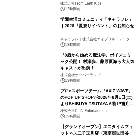
(日)開催
株式会社From Earth Kids
12時間前
学園生活コミュニティ「キャラフレ」
｜2026『夏祭りイベント』のお知らせ
キャラフレ｜株式会社エイプリル・データ・
デザインズ
13時間前
『8歳から始める魔法学』ボイスコミ
ック公開！ 村瀬歩、藤原夏海ら大人気
キャストが出演！
株式会社オーバーラップ
19時間前
プロeスポーツチーム『AXIZ WAVE』
のPOP UP SHOPが2026年8月1日(土)
よりSHIBUYA TSUTAYA 6階 IP書店で
開催決定！！
株式会社ClaN Entertainment
19時間前
【グランドオープン】エニタイムフィ
ットネス二子玉川店（東京都世田谷