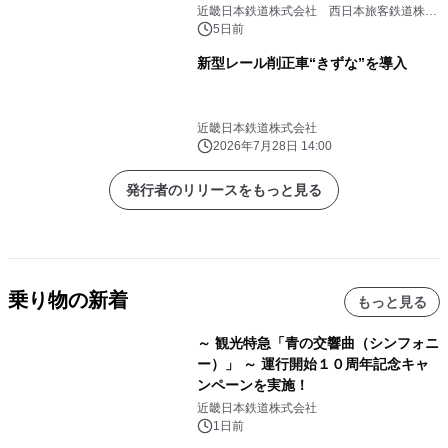
す！
近畿日本鉄道株式会社 西日本旅客鉄道株式
会社 三重交通株式会社
5日前
新型レール削正車“きずな”を導入
近畿日本鉄道株式会社
2026年7月28日 14:00
発行者のリリースをもっと見る
乗り物の新着
もっと見る
～ 観光特急「青の交響曲（シンフォニ
ー）」 ～ 運行開始１０周年記念キャ
ンペーンを実施！
近畿日本鉄道株式会社
1日前