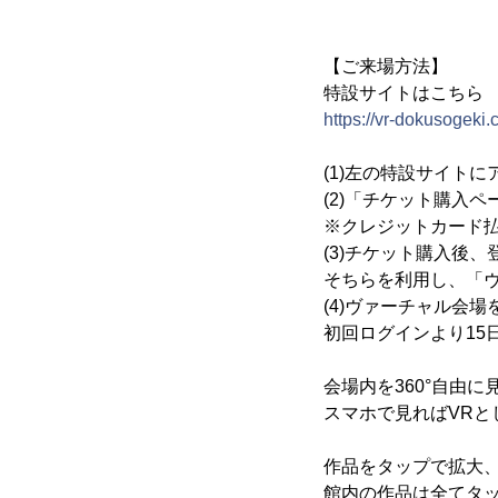
【ご来場方法】
特設サイトはこちら
https://vr-dokusogeki.
(1)左の特設サイトに
(2)「チケット購入
※クレジットカード
(3)チケット購入後
そちらを利用し、「
(4)ヴァーチャル会
初回ログインより15
会場内を360°自由
スマホで見ればVRと
作品をタップで拡大
館内の作品は全てタ