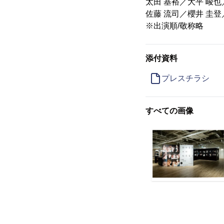
太田 基裕／大平 峻也
佐藤 流司／櫻井 圭登
※出演順/敬称略
添付資料
プレスチラシ
すべての画像