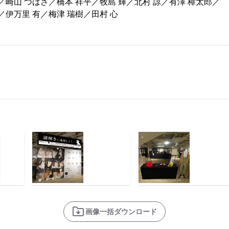
／崎山 つばさ／橋本 祥平／牧島 輝／北村 諒／有澤 樟太郎／
／伊万里 有／梅津 瑞樹／田村 心
画像一括ダウンロード