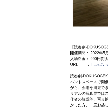
【読奏劇-DOKUSOG
開催期間： 2022年5月2
入場料金： 990円(税込
URL ：
https://v
読奏劇-DOKUSOGE
ベントスペースで開催
がら、会場を周遊で
リアルの写真展では
作者の解説等、写真
かった方、一度お越