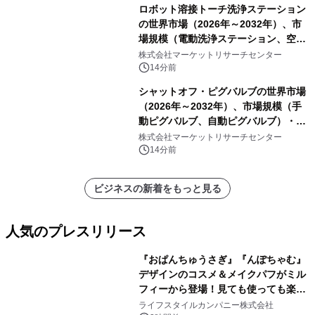
ロボット溶接トーチ洗浄ステーション
の世界市場（2026年～2032年）、市
場規模（電動洗浄ステーション、空圧
洗浄ステーション）・分析レポートを
株式会社マーケットリサーチセンター
発表
14分前
シャットオフ・ピグバルブの世界市場
（2026年～2032年）、市場規模（手
動ピグバルブ、自動ピグバルブ）・分
析レポートを発表
株式会社マーケットリサーチセンター
14分前
ビジネスの新着をもっと見る
人気のプレスリリース
『おぱんちゅうさぎ』『んぽちゃむ』
デザインのコスメ＆メイクパフがミル
フィーから登場！見ても使っても楽し
1
い、ポップでキュートなコレクショ
ライフスタイルカンパニー株式会社