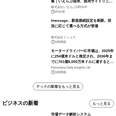
集｜いえらぶ琉球、採用サイトリニュ
ーアル
株式会社いえらぶGROUP
44分前
lmessage、新規接続設定を刷新。状
況に応じて選べる方式が登場
株式会社ミショナ
1時間前
モータードライバーIC市場は、2025年
に254億米ドルと推定され、2036年ま
でに761億8,000万米ドルに達すると予
測されており、予測期間（2026年～
Panorama Data Insights Ltd.
2036年）において年平均成長率
1時間前
（CAGR）10.5％
テックの新着をもっと見る
ビジネスの新着
もっと見る
市場データ解析システム