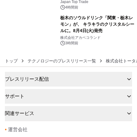
浴シンギングボウル第2弾の大型サイ
Japan Top Trade
ズ（XL・2XL・3XL）を先行販売中
4時間前
栃木のソウルドリンク「関東・栃木レ
モン」が、 キラキラのクリスタルシー
ルに。8月4日(火)発売
6
株式会社アカベコランド
3時間前
トップ
テクノロジーのプレスリリース一覧
株式会社トータ
プレスリリース配信
サポート
関連サービス
•
運営会社