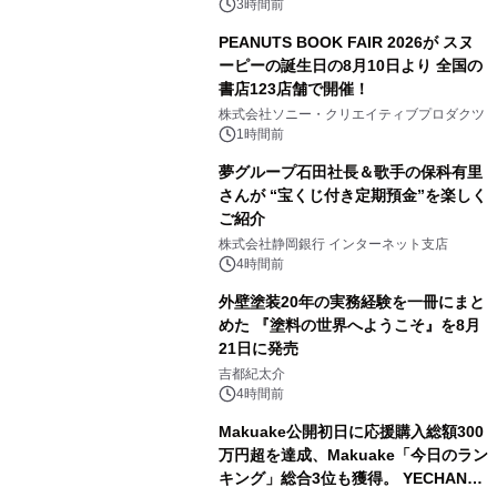
ン。
3時間前
PEANUTS BOOK FAIR 2026が スヌ
ーピーの誕生日の8月10日より 全国の
書店123店舗で開催！
2
株式会社ソニー・クリエイティブプロダクツ
1時間前
夢グループ石田社長＆歌手の保科有里
さんが “宝くじ付き定期預金”を楽しく
ご紹介
3
株式会社静岡銀行 インターネット支店
4時間前
外壁塗装20年の実務経験を一冊にまと
めた 『塗料の世界へようこそ』を8月
21日に発売
4
吉都紀太介
4時間前
Makuake公開初日に応援購入総額300
万円超を達成、Makuake「今日のラン
キング」総合3位も獲得。 YECHAN音
5