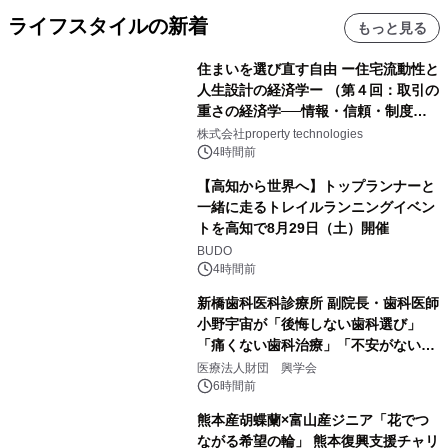
ライフスタイルの新着
もっと見る
住まいを選び直す自由 ー住宅流動性と
人生設計の経済学ー （第４回：取引の
重さの経済学──情報・信頼・制度を
PropTechはどう組み替えるか）｜
株式会社property technologies
PropTech-Lab
4時間前
【高知から世界へ】トップランナーと
一緒に走るトレイルランニングイベン
トを高知で8月29日（土）開催
BUDO
4時間前
新橋歯科医科診療所 副院長・歯科医師
小野宇宙が「後悔しない歯科選び」
「痛くない歯科治療」「不安がない治
療計画」をテーマに専門監修
医療法人財団 興学会
6時間前
熊本産胡蝶蘭×富山産ジニア「花でつ
ながる希望の輪」 熊本復興支援チャリ