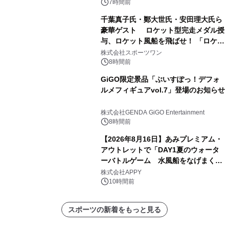
7時間前
千葉真子氏・鄭大世氏・安田理大氏ら
豪華ゲスト ロケット型完走メダル授
与、ロケット風船を飛ばせ！ 「ロケッ
トマラソン2026」開催
株式会社スポーツワン
8時間前
GiGO限定景品「ぶいすぽっ！デフォ
ルメフィギュアvol.7」登場のお知らせ
株式会社GENDA GiGO Entertainment
8時間前
【2026年8月16日】あみプレミアム・
アウトレットで「DAY1夏のウォータ
ーバトルゲーム 水風船をなげまくろ
う！」を開催
株式会社APPY
10時間前
スポーツの新着をもっと見る