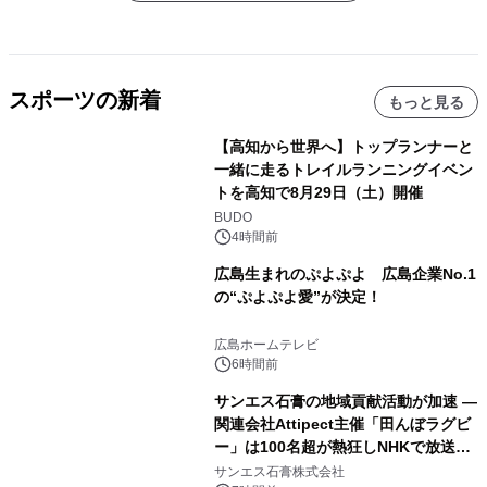
スポーツの新着
もっと見る
【高知から世界へ】トップランナーと
一緒に走るトレイルランニングイベン
トを高知で8月29日（土）開催
BUDO
4時間前
広島生まれのぷよぷよ 広島企業No.1
の“ぷよぷよ愛”が決定！
広島ホームテレビ
6時間前
サンエス石膏の地域貢献活動が加速 ―
関連会社Attipect主催「田んぼラグビ
ー」は100名超が熱狂しNHKで放送さ
れました。
サンエス石膏株式会社