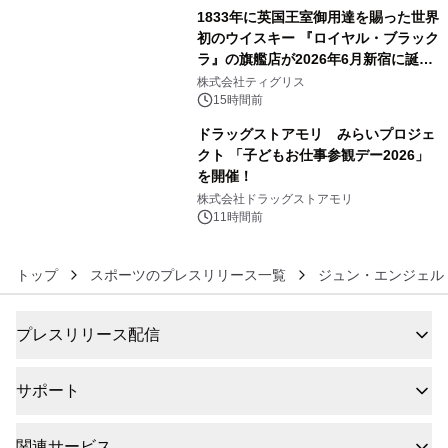
1833年に英国王室御用達を賜った世界
初のウイスキー 『ロイヤル・ブラック
ラ』の旗艦店が2026年6月新宿に誕
5
生 バカルディ ジャパンと連携した
株式会社ティグリス
没入型バー「BAR Arca」
15時間前
ドラッグストアモリ みらいプロジェ
クト 「子どもお仕事参観デー2026」
を開催！
6
株式会社ドラッグストアモリ
11時間前
トップ
スポーツのプレスリリース一覧
ジュン・エンジェル
プレスリリース配信
サポート
関連サービス