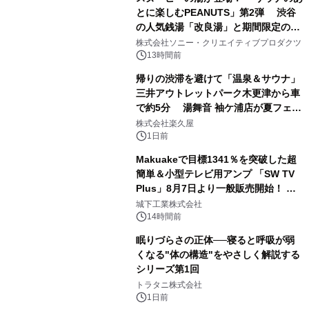
とに楽しむPEANUTS」第2弾 渋谷
の人気銭湯「改良湯」と期間限定のコ
1
ラボレーション サウナイキタイコラ
株式会社ソニー・クリエイティブプロダクツ
ボグッズも発売決定！
13時間前
帰りの渋滞を避けて「温泉＆サウナ」
三井アウトレットパーク木更津から車
で約5分 湯舞音 袖ケ浦店が夏フェア
2
メニューを提供
株式会社楽久屋
1日前
Makuakeで目標1341％を突破した超
簡単＆小型テレビ用アンプ 「SW TV
Plus」8月7日より一般販売開始！ ケ
3
ーブル1本つなぐだけ、テレビの音が
城下工業株式会社
ぐっと豊かに
14時間前
眠りづらさの正体──寝ると呼吸が弱
くなる"体の構造"をやさしく解説する
シリーズ第1回
4
トラタニ株式会社
1日前