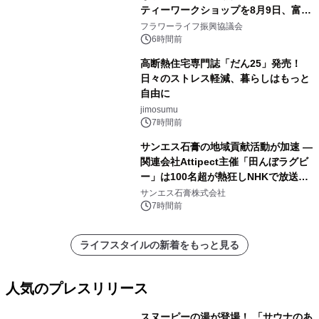
ティーワークショップを8月9日、富
山・射水で開催
フラワーライフ振興協議会
6時間前
高断熱住宅専門誌「だん25」発売！
日々のストレス軽減、暮らしはもっと
自由に
jimosumu
7時間前
サンエス石膏の地域貢献活動が加速 ―
関連会社Attipect主催「田んぼラグビ
ー」は100名超が熱狂しNHKで放送さ
れました。
サンエス石膏株式会社
7時間前
ライフスタイルの新着をもっと見る
人気のプレスリリース
スヌーピーの湯が登場！ 「サウナのあ