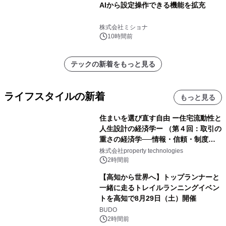
AIから設定操作できる機能を拡充
株式会社ミショナ
10時間前
テックの新着をもっと見る
ライフスタイルの新着
もっと見る
住まいを選び直す自由 ー住宅流動性と
人生設計の経済学ー （第４回：取引の
重さの経済学──情報・信頼・制度を
PropTechはどう組み替えるか）｜
株式会社property technologies
PropTech-Lab
2時間前
【高知から世界へ】トップランナーと
一緒に走るトレイルランニングイベン
トを高知で8月29日（土）開催
BUDO
2時間前