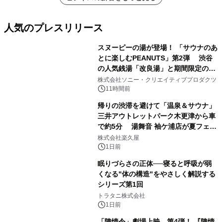
人気のプレスリリース
スヌーピーの湯が登場！ 「サウナのあ
とに楽しむPEANUTS」第2弾 渋谷
の人気銭湯「改良湯」と期間限定のコ
1
ラボレーション サウナイキタイコラ
株式会社ソニー・クリエイティブプロダクツ
ボグッズも発売決定！
11時間前
帰りの渋滞を避けて「温泉＆サウナ」
三井アウトレットパーク木更津から車
で約5分 湯舞音 袖ケ浦店が夏フェア
2
メニューを提供
株式会社楽久屋
1日前
眠りづらさの正体──寝ると呼吸が弱
くなる"体の構造"をやさしく解説する
シリーズ第1回
3
トラタニ株式会社
1日前
「陳情令」劇場上映、第4弾！ 『陳情