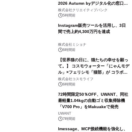
2026 Autumn byデジタル化の窓口」
開催
株式会社クリエイティブバンク
5時間前
Instagram販売ツールを活用し、3日
間で売上約4,300万円を達成
株式会社ミショナ
6時間前
【世界猫の日に、猫たちの幸せを願っ
て。】 コスモウォーター「にゃんモデ
ル」×フェリシモ「猫部」が コラボキ
ャンペーンを実施
株式会社コスモライフ
6時間前
72時間限定50％OFF、UWANT、同社
最軽量1.04kgの自動ゴミ収集掃除機
「V700 Pro」をMakuakeで発売
UWANT
7時間前
lmessage、MCP接続機能を強化し、