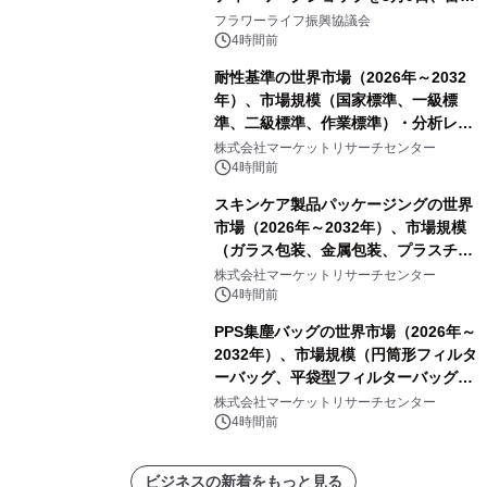
山・射水で開催
フラワーライフ振興協議会
4時間前
耐性基準の世界市場（2026年～2032
年）、市場規模（国家標準、一級標
準、二級標準、作業標準）・分析レポ
ートを発表
株式会社マーケットリサーチセンター
4時間前
スキンケア製品パッケージングの世界
市場（2026年～2032年）、市場規模
（ガラス包装、金属包装、プラスチッ
ク包装、その他）・分析レポートを発
株式会社マーケットリサーチセンター
表
4時間前
PPS集塵バッグの世界市場（2026年～
2032年）、市場規模（円筒形フィルタ
ーバッグ、平袋型フィルターバッグ、
プリーツフィルターバッグ、その
株式会社マーケットリサーチセンター
他）・分析レポートを発表
4時間前
ビジネスの新着をもっと見る