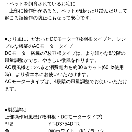
・ペットを飼育されているお宅に
上部に操作部があると、ペットが触れたり踏んだりして
起こる誤操作の防止にもなって安心です。
■より風にこだわったDCモーター7枚羽根タイプと、シン
プルな機能のACモータータイプ
DCモーター搭載の7枚羽根タイプは、より細かな8段階の
風量調整ができ、やさしい微風を作ります。
AC扇風機と比べると消費電力を約30％カット(60Hz使用
時)、より省エネにお使いいただけます。
ACモータータイプは、4段階の風量調整でお使いいただけ
ます。
■製品詳細
上部操作扇風機(7枚羽根・DCモータータイプ)
型番 ：YT-D3754DFR
色 ：(W)ホワイト、(K)ブラック