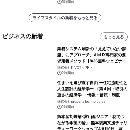
5時間前
ライフスタイルの新着をもっと見る
ビジネスの新着
もっと見る
業務システム刷新の「見えていない課
題」にアプローチ。AI×UX専門家の要
求定義メソッド【8/26無料ウェビナ
ー】株式会社PIVOT
株式会社PIVOT＜PR＞
2時間前
住まいを選び直す自由 ー住宅流動性と
人生設計の経済学ー （第４回：取引の
重さの経済学──情報・信頼・制度を
PropTechはどう組み替えるか）｜
株式会社property technologies
PropTech-Lab
2時間前
熊本産胡蝶蘭×富山産ジニア「花でつ
ながる希望の輪」 熊本復興支援チャリ
ティーワークショップを8月9日、富