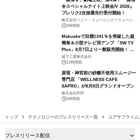
令スペシャルナイト上映会Ⅳ 2026』
プレリク2次抽選先行受付開始！
4
株式会社ソニー・ミュージックソリューショ
ンズ
5時間前
Makuakeで目標1341％を突破した超
簡単＆小型テレビ用アンプ 「SW TV
Plus」8月7日より一般販売開始！ ケ
5
ーブル1本つなぐだけ、テレビの音が
城下工業株式会社
ぐっと豊かに
12時間前
原宿・神宮前の砂糖不使用スムージー
専門店 「WELLNESS CAFE
SAPRO」が8月8日グランドオープン
6
株式会社RSF
5時間前
トップ
テクノロジーのプレスリリース一覧
ユアサプライム
プレスリリース配信