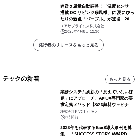
静音＆風量自動調整！「温度センサー
搭載 DC リビング扇風機」に 夏にぴっ
たりの新色「パープル」が登場 2026
年4月発売
ユアサプライムス株式会社
2026年4月8日 12:30
発行者のリリースをもっと見る
テックの新着
もっと見る
業務システム刷新の「見えていない課
題」にアプローチ。AI×UX専門家の要
求定義メソッド【8/26無料ウェビナ
ー】株式会社PIVOT
株式会社PIVOT＜PR＞
2時間前
2026年を代表するSaaS導入事例を募
集 「SUCCESS STORY AWARD