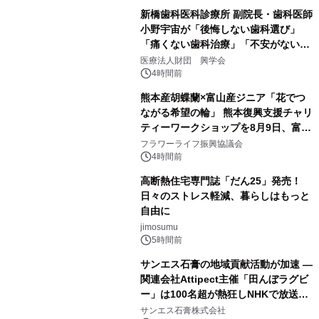
新橋歯科医科診療所 副院長・歯科医師
小野宇宙が「後悔しない歯科選び」
「痛くない歯科治療」「不安がない治
療計画」をテーマに専門監修
医療法人財団 興学会
4時間前
熊本産胡蝶蘭×富山産ジニア「花でつ
ながる希望の輪」 熊本復興支援チャリ
ティーワークショップを8月9日、富
山・射水で開催
フラワーライフ振興協議会
4時間前
高断熱住宅専門誌「だん25」発売！
日々のストレス軽減、暮らしはもっと
自由に
jimosumu
5時間前
サンエス石膏の地域貢献活動が加速 ―
関連会社Attipect主催「田んぼラグビ
ー」は100名超が熱狂しNHKで放送さ
れました。
サンエス石膏株式会社