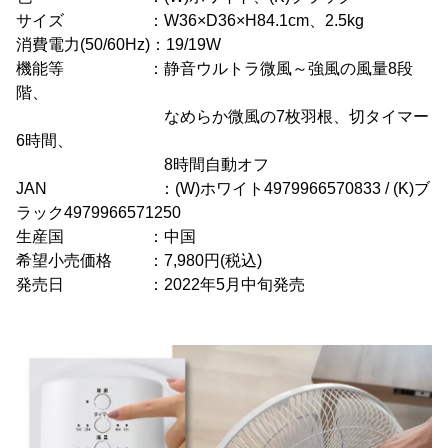
サイズ ：W36×D36×H84.1cm、2.5kg
消費電力(50/60Hz)：19/19W
機能等 ：静音ウルトラ微風～強風の風量8段
階、
なめらか微風の7枚羽根、切タイマー
6時間、
8時間自動オフ
JAN ：(W)ホワイト4979966570833 / (K)ブ
ラック4979966571250
生産国 ：中国
希望小売価格 ：7,980円(税込)
発売日 ：2022年5月中旬発売