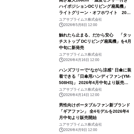
ハイポジションDCリビング扇風機」
ライトグリーン・オフホワイト 2026
年5月上旬発売
ユアサプライムス株式会社
2026年5月8日 12:00
触れたら止まる、だから安心 「タッ
チストップ DCリビング扇風機」を4月
中旬に新発売
ユアサプライムス株式会社
2026年4月16日 12:00
ハンズフリーで“ながら涼感” 日傘に装
着できる「日傘用ハンディファン(YM-
508HS)」 2026年4月中旬より販売開
始
ユアサプライムス株式会社
2026年4月14日 12:00
男性向けポータブルファン新ブランド
「ギアファン」 全4モデルを2026年4
月中旬より販売開始
ユアサプライムス株式会社
2026年4月9日 12:00