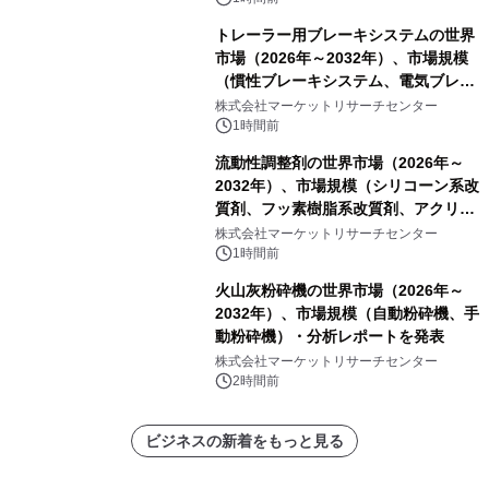
トレーラー用ブレーキシステムの世界
市場（2026年～2032年）、市場規模
（慣性ブレーキシステム、電気ブレー
キシステム、その他）・分析レポート
株式会社マーケットリサーチセンター
を発表
1時間前
流動性調整剤の世界市場（2026年～
2032年）、市場規模（シリコーン系改
質剤、フッ素樹脂系改質剤、アクリル
系改質剤、ポリウレタン系改質剤、ワ
株式会社マーケットリサーチセンター
ックス系改質剤）・分析レポートを発
1時間前
表
火山灰粉砕機の世界市場（2026年～
2032年）、市場規模（自動粉砕機、手
動粉砕機）・分析レポートを発表
株式会社マーケットリサーチセンター
2時間前
ビジネスの新着をもっと見る