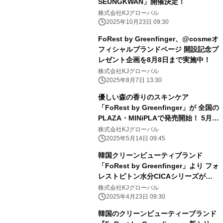
SEUNGKWAN」開催決定！
株式会社KJグローバル
2025年10月23日 09:30
FoRest by Greenfinger、@cosmeオ
フィシャルブランドページ 開設記念プ
レゼント企画を8月8日まで実施中！
株式会社KJグローバル
2025年8月7日 13:30
優しい森の香りのスキンケア
「FoRest by Greenfinger」が 全国の
PLAZA・MINiPLAで発売開始！ 5月
15日より購入特典イベント開催！
株式会社KJグローバル
2025年5月14日 09:45
韓国クリーンビューティブランド
「FoRest by Greenfinger」より フォ
レストピトン水分CICAシリーズがハ
ンズで発売！ 4月25日より購入特典イ
株式会社KJグローバル
ベント開催！
2025年4月23日 09:30
韓国のクリーンビューティーブランド