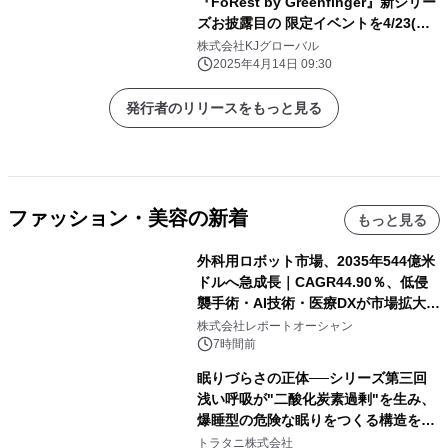
『FoRest by Greenfinger』新シリー
ズお披露目の 限定イベントを4/23(水)
～4/29(火)＠cosme OSAKAで開催！
株式会社KJグローバル
2025年4月14日 09:30
発行者のリリースをもっと見る
ファッション・美容の新着
もっと見る
外科用ロボット市場、2035年544億米
ドルへ急成長｜CAGR44.90％、低侵
襲手術・AI技術・医療DXが市場拡大を
牽引
株式会社レポートオーシャン
7時間前
眠りづらさの正体──シリーズ第三回
浅い呼吸が"二酸化炭素過剰"を生み、
爆睡型の危険な眠りをつくる構造を解
説
トラタニ株式会社