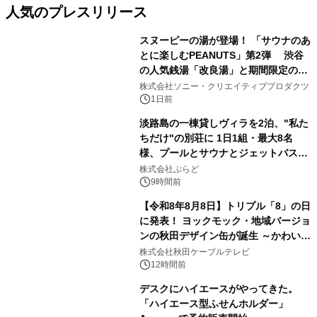
人気のプレスリリース
スヌーピーの湯が登場！ 「サウナのあ
とに楽しむPEANUTS」第2弾 渋谷
の人気銭湯「改良湯」と期間限定のコ
1
ラボレーション サウナイキタイコラ
株式会社ソニー・クリエイティブプロダクツ
ボグッズも発売決定！
1日前
淡路島の一棟貸しヴィラを2泊、"私た
ちだけ"の別荘に 1日1組・最大8名
様、プールとサウナとジェットバス付
2
きで Villa Mon Temps AWAJIの連泊
株式会社ぷらど
素泊りプラン
9時間前
【令和8年8月8日】トリプル「8」の日
に発表！ ヨックモック・地域バージョ
ンの秋田デザイン缶が誕生 ～かわいい
3
秋田犬の子犬と秋田の四季と名所を巡
株式会社秋田ケーブルテレビ
るパッケージ～ 9月1日(火)秋田県内で
12時間前
販売開始
デスクにハイエースがやってきた。
「ハイエース型ふせんホルダー」