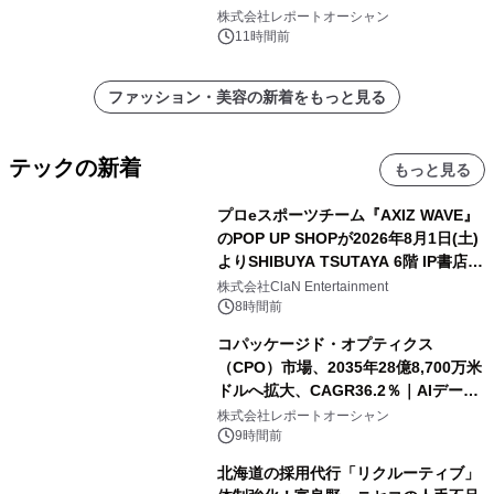
代ヘルスケア投資を加速
株式会社レポートオーシャン
11時間前
ファッション・美容の新着をもっと見る
テックの新着
もっと見る
プロeスポーツチーム『AXIZ WAVE』
のPOP UP SHOPが2026年8月1日(土)
よりSHIBUYA TSUTAYA 6階 IP書店で
開催決定！！
株式会社ClaN Entertainment
8時間前
コパッケージド・オプティクス
（CPO）市場、2035年28億8,700万米
ドルへ拡大、CAGR36.2％｜AIデータ
センター・高速光通信需要が成長を加
株式会社レポートオーシャン
速
9時間前
北海道の採用代行「リクルーティブ」