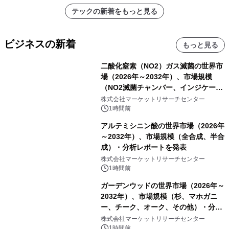
アーティストを フィーチャーしたアニ
テックの新着をもっと見る
メーションを公開～
ビジネスの新着
もっと見る
二酸化窒素（NO2）ガス滅菌の世界市
場（2026年～2032年）、市場規模
（NO2滅菌チャンバー、インジケータ
ーおよびモニタリングシステム、その
株式会社マーケットリサーチセンター
他）・分析レポートを発表
1時間前
アルテミシニン酸の世界市場（2026年
～2032年）、市場規模（全合成、半合
成）・分析レポートを発表
株式会社マーケットリサーチセンター
1時間前
ガーデンウッドの世界市場（2026年～
2032年）、市場規模（杉、マホガニ
ー、チーク、オーク、その他）・分析
レポートを発表
株式会社マーケットリサーチセンター
1時間前