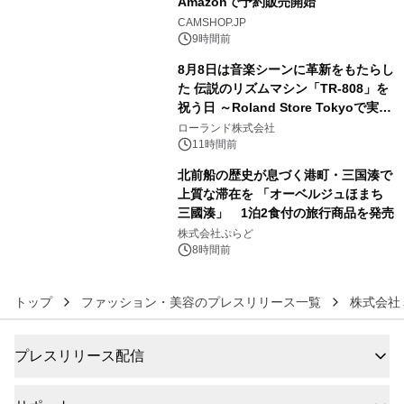
Amazonで予約販売開始
4
CAMSHOP.JP
9時間前
8月8日は音楽シーンに革新をもたらし
た 伝説のリズムマシン「TR-808」を
祝う日 ～Roland Store Tokyoで実機
5
を展示しての 記念キャンペーンを開
ローランド株式会社
催 英国ラジオ「NTS」の 特別プログ
11時間前
ラムや、「TR-808」を愛する伝説的
北前船の歴史が息づく港町・三国湊で
アーティストを フィーチャーしたアニ
上質な滞在を 「オーベルジュほまち
メーションを公開～
三國湊」 1泊2食付の旅行商品を発売
6
株式会社ぷらど
8時間前
トップ
ファッション・美容のプレスリリース一覧
株式会社
プレスリリース配信