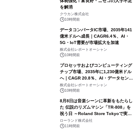
体制強化！富良野・ニセコの人手不足
を解消
クウカン株式会社
10時間前
データコンバータIC市場、2035年141
億米ドルへ成長｜CAGR6.4％、AI・
5G・IoT需要が市場拡大を加速
株式会社レポートオーシャン
10時間前
プロセッサおよびコンピューティング
チップ市場、2035年に1,230億米ドル
へ｜CAGR 20.8％、AI・データセンタ
ー需要が成長を牽引
株式会社レポートオーシャン
10時間前
8月8日は音楽シーンに革新をもたらし
た 伝説のリズムマシン「TR-808」を
祝う日 ～Roland Store Tokyoで実機
を展示しての 記念キャンペーンを開
ローランド株式会社
催 英国ラジオ「NTS」の 特別プログ
11時間前
ラムや、「TR-808」を愛する伝説的