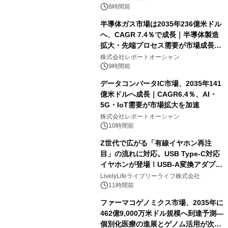
8時間前
半導体ガス市場は2035年236億米ドル
へ、CAGR 7.4％で成長｜半導体製造
拡大・先端プロセス需要が市場成長を
加速
株式会社レポートオーシャン
9時間前
データコンバータIC市場、2035年141
億米ドルへ成長｜CAGR6.4％、AI・
5G・IoT需要が市場拡大を加速
株式会社レポートオーシャン
10時間前
Z世代で広がる「有線イヤホン再注
目」の流れに対応。USB Type-C対応
イヤホンが登場！USB-A変換アダプタ
ー付きでスマホからパソコンまで幅広
LivelyLifeライブリーライフ株式会社
く活用可能
11時間前
ファーマコゲノミクス市場、2035年に
462億9,000万米ドル規模へ到達予測―
個別化医療の進展とゲノム活用が次世