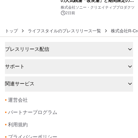
の人気銭湯「改良湯」と期間限定のコ
6
ラボレーション サウナイキタイコラ
株式会社ソニー・クリエイティブプロダクツ
ボグッズも発売決定！
2日前
トップ
ライフスタイルのプレスリリース一覧
株式会社R-Cre
プレスリリース配信
サポート
関連サービス
•
運営会社
•
パートナープログラム
•
利用規約
•
プライバシーポリシー