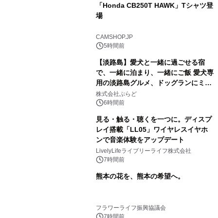
「Honda CB250T HAWK」Tシャツ登
場
CAMSHOP.JP
5時間前
【淡路島】愛犬と一緒に過ごせる宿
で、一緒に泊まり、一緒にご飯 愛犬専
用の淡路島グルメ、ドッグランにミニ
プール グランピングとトレーラーハウ
株式会社ぷらど
スの2施設で
6時間前
見る・触る・聴くを一つに。ディスプ
レイ搭載「LL05」ワイヤレスイヤホ
ンで音楽体験をアップデート
LivelyLifeライブリーライフ株式会社
7時間前
熊本の花を、熊本の希望へ。
フラワーライフ振興協議会
7時間前