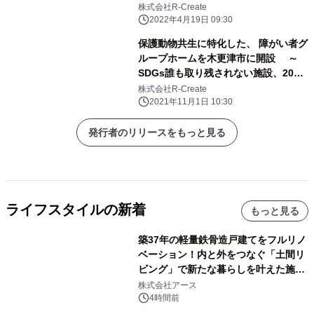
点目をオープン～
株式会社R-Create
2022年4月19日 09:30
保護動物共生に特化した、 障がい者グ
ループホームを木更津市に開設 ～
SDGs誰も取り残されない施設、2021
年11月1日新規オープン～
株式会社R-Create
2021年11月1日 10:30
発行者のリリースをもっと見る
ライフスタイルの新着
もっと見る
築37年の軽量鉄骨造戸建てをフルリノ
ベーション！内と外をつなぐ「土間リ
ビング」で新たな暮らしを叶えた施工
事例を株式会社アースが公開
株式会社アース
4時間前