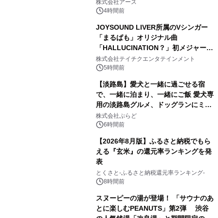
事例を株式会社アースが公開
株式会社アース
4時間前
JOYSOUND LIVER所属のVシンガー
「まるぱも」オリジナル曲
「HALLUCINATION？」初メジャー配
3
信リリース決定！
株式会社テイチクエンタテインメント
5時間前
【淡路島】愛犬と一緒に過ごせる宿
で、一緒に泊まり、一緒にご飯 愛犬専
用の淡路島グルメ、ドッグランにミニ
4
プール グランピングとトレーラーハウ
株式会社ぷらど
スの2施設で
6時間前
【2026年8月版】ふるさと納税でもら
える『玄米』の還元率ランキングを発
表
5
とくさと-ふるさと納税還元率ランキング-
8時間前
スヌーピーの湯が登場！ 「サウナのあ
とに楽しむPEANUTS」第2弾 渋谷