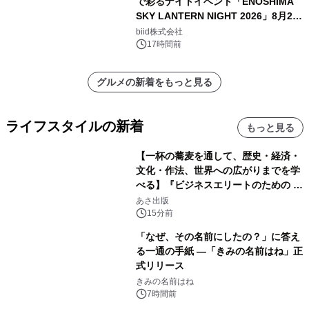
で彩るナイトイベント「ENOSHIMA
SKY LANTERN NIGHT 2026」8月22
日(土)振替開催＆受付スタート！
biid株式会社
17時間前
グルメの新着をもっと見る
ライフスタイルの新着
もっと見る
【一杯の蕎麦を通して、歴史・経済・
文化・作法、世界への広がりまでを学
べる】『ビジネスエリートのための 教
養としての蕎麦』2026年8月25日
あさ出版
（火）発売
15分前
「なぜ、その名前にしたの？」に答え
る一通の手紙 ―「きみの名前はね」正
式リリース
きみの名前はね
7時間前