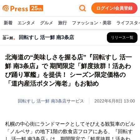
ログイン/会員登録
新着
エンタメ
グルメ
旅行
ファッション・美容
ライフスタ
回転すし 活一鮮 南3条店
リリース一覧
北海道の“美味しさを握る店”『回転すし 活一
鮮 南3条店』で 期間限定「鮮度抜群！活あわ
び踊り軍艦」を提供！ シーズン限定価格の
「道内産活ボタン海老」もお勧め
回転すし 活一鮮 南3条店
サービス
2022年6月8日 13:00
札幌の中心街にランドマークとしてそびえる観覧車のビル
「ノルベサ」の地下1階の飲食店フロアにある、『回転す
し 活一鮮 南3条店』は、期間限定で「鮮度抜群！活あわ