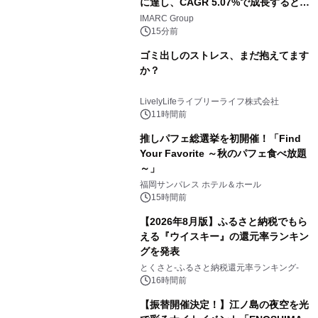
に達し、CAGR 5.07%で成長すると予
測
IMARC Group
15分前
ゴミ出しのストレス、まだ抱えてます
か？
LivelyLifeライブリーライフ株式会社
11時間前
推しパフェ総選挙を初開催！「Find
Your Favorite ～秋のパフェ食べ放題
～」
福岡サンパレス ホテル＆ホール
15時間前
【2026年8月版】ふるさと納税でもら
える『ウイスキー』の還元率ランキン
グを発表
とくさと-ふるさと納税還元率ランキング-
16時間前
【振替開催決定！】江ノ島の夜空を光