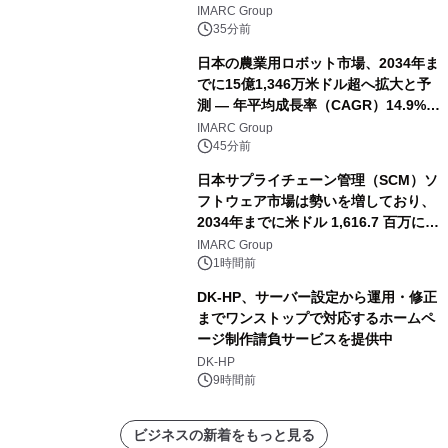
IMARC Group
35分前
日本の農業用ロボット市場、2034年ま
でに15億1,346万米ドル超へ拡大と予
測 ― 年平均成長率（CAGR）14.9%を
記録
IMARC Group
45分前
日本サプライチェーン管理（SCM）ソ
フトウェア市場は勢いを増しており、
2034年までに米ドル 1,616.7 百万に達
し、CAGR 3.42%で成長すると予測
IMARC Group
1時間前
DK-HP、サーバー設定から運用・修正
までワンストップで対応するホームペ
ージ制作請負サービスを提供中
DK-HP
9時間前
ビジネスの新着をもっと見る