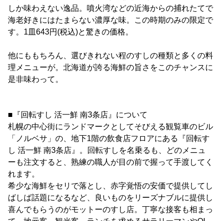
しか味わえない逸品。噴火湾などの近海からの捕れたてで
海老好きにはたまらない濃厚な味。この時期のみの限定で
す。1皿643円(税込)と驚きの価格。
他にももちろん、選びきれない程のすしの種類と多くの料
理メニューが。北海道が誇る海鮮の旨さをこのチャンスに
是非味わって。
■『回転すし 活一鮮 南3条店』について
札幌の中心街にランドマークとしてそびえる観覧車のビル
「ノルベサ」の、地下1階の飲食店フロアにある『回転す
し 活一鮮 南3条店』。回転すしを名乗るも、どのメニュ
ーも注文すると、熟練の職人が目の前で握って手渡してく
れます。
希少な海鮮をセリで落とし、赤字覚悟の安価で提供してし
ばしば話題になるなど、良いものをリーズナブルに提供し
喜んでもらうのがモットーのすし店。丁寧な接客も相まっ