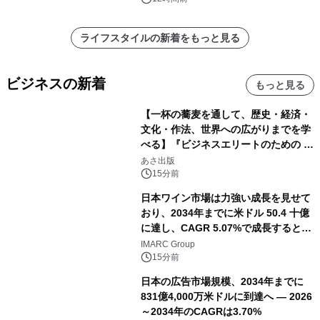
ライフスタイルの新着をもっと見る
ビジネスの新着
もっと見る
【一杯の蕎麦を通して、歴史・経済・
文化・作法、世界への広がりまでを学
べる】『ビジネスエリートのための 教
養としての蕎麦』2026年8月25日
あさ出版
（火）発売
15分前
日本ワイン市場は力強い成長を見せて
おり、2034年までに米ドル 50.4 十億
に達し、CAGR 5.07%で成長すると予
測
IMARC Group
15分前
日本の広告市場規模、2034年までに
831億4,000万米ドルに到達へ ― 2026
～2034年のCAGRは3.70%