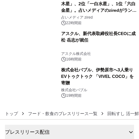
木星」、2位「一白水星」、1位「六白
金星」。占いメディアのziredがランキ
4
ングを発表
占いメディア zired
22時間前
アスクル、新代表取締役社長CEOに成
松 岳志が就任
5
アスクル株式会社
16時間前
株式会社バブル、伊勢原市へ3人乗り
EVトゥクトゥク 「VIVEL COCO」を
寄贈
6
株式会社バブル
19時間前
トップ
フード・飲食のプレスリリース一覧
回転すし 活一鮮
プレスリリース配信