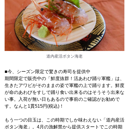
道内産活ボタン海老
■今、シーズン限定で驚きの寿司を提供中
期間限定で販売中の「鮮度抜群！活あわび踊り軍艦」は、
生きたアワビがそのままの姿で軍艦の上で踊ります。鮮度
が命のあわびをすしで踊り食い出来るのはそうそう出来な
い事。入荷が無い日もあるので事前のご確認がお勧めで
す。なんと1貫515円(税込)！
もう一つの目玉は、この時期でしか味わえない「道内産活
ボタン海老」。4月の漁解禁から提供スタートでこの時期