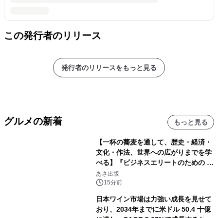
この発行者のリリース
発行者のリリースをもっと見る
グルメの新着
もっと見る
【一杯の蕎麦を通して、歴史・経済・
文化・作法、世界への広がりまでを学
べる】『ビジネスエリートのための 教
養としての蕎麦』2026年8月25日
あさ出版
（火）発売
15分前
日本ワイン市場は力強い成長を見せて
おり、2034年までに米ドル 50.4 十億