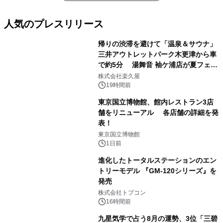
人気のプレスリリース
帰りの渋滞を避けて「温泉＆サウナ」
三井アウトレットパーク木更津から車
で約5分 湯舞音 袖ケ浦店が夏フェア
1
メニューを提供
株式会社楽久屋
19時間前
東京国立博物館、館内レストラン3店
舗をリニューアル 各店舗の詳細を発
表！
2
東京国立博物館
1日前
進化したトータルステーションのエン
トリーモデル 『GM-120シリーズ』を
発売
3
株式会社トプコン
16時間前
九星気学で占う8月の運勢、3位「三碧