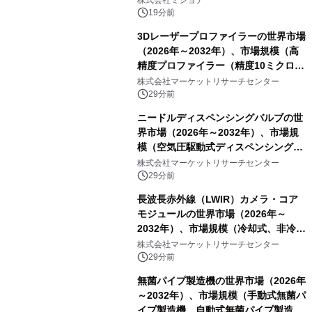
19分前
3Dレーザープロファイラーの世界市場
（2026年～2032年）、市場規模（高
精度プロファイラー（精度10ミクロン
以下）、中精度プロファイラー（精度
株式会社マーケットリサーチセンター
10～50ミクロン）、標準精度プロファ
29分前
イラー（精度50ミクロン以上））・分
ニードルディスペンシングバルブの世
析レポートを発表
界市場（2026年～2032年）、市場規
模（空気圧駆動式ディスペンシングバ
ルブ、ピエゾ駆動式ディスペンシング
株式会社マーケットリサーチセンター
バルブ）・分析レポートを発表
29分前
長波長赤外線（LWIR）カメラ・コア
モジュールの世界市場（2026年～
2032年）、市場規模（冷却式、非冷却
式）・分析レポートを発表
株式会社マーケットリサーチセンター
29分前
無菌パイプ製造機の世界市場（2026年
～2032年）、市場規模（手動式無菌パ
イプ製造機、自動式無菌パイプ製造