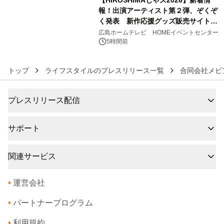
報！出演アーティスト第２弾、ぞくぞ
く発表 新作応援グッズ販売サイトも
6
同時オープンします！
広島ホームテレビ HOMEイベントセンター
5時間前
トップ
ライフスタイルのプレスリリース一覧
合同会社メビ
プレスリリース配信
サポート
関連サービス
•
運営会社
•
パートナープログラム
•
利用規約