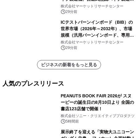
機）・分析レポートを発表
株式会社マーケットリサーチセンター
29分前
ICテストバーンインボード（BIB）の
世界市場（2026年～2032年）、市場
規模（汎用バーンインボード、専用バ
ーンインボード）・分析レポートを発
株式会社マーケットリサーチセンター
表
29分前
ビジネスの新着をもっと見る
人気のプレスリリース
PEANUTS BOOK FAIR 2026が スヌ
ーピーの誕生日の8月10日より 全国の
書店123店舗で開催！
1
株式会社ソニー・クリエイティブプロダクツ
5時間前
展示終了を迎える「実物大ユニコーン