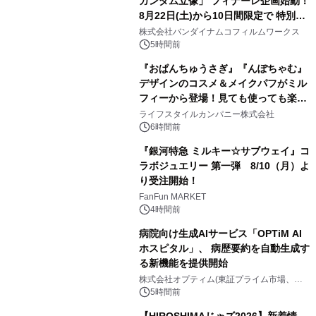
ガンダム立像」 フィナーレ企画始動！
8月22日(土)から10日間限定で 特別映
2
像『UNICORN GUNDAM Statue ―
株式会社バンダイナムコフィルムワークス
BEYOND POSSIBILITY ―』を上映！
5時間前
『おぱんちゅうさぎ』『んぽちゃむ』
デザインのコスメ＆メイクパフがミル
フィーから登場！見ても使っても楽し
3
い、ポップでキュートなコレクショ
ライフスタイルカンパニー株式会社
ン。
6時間前
『銀河特急 ミルキー☆サブウェイ』コ
ラボジュエリー 第一弾 8/10（月）よ
り受注開始！
4
FanFun MARKET
4時間前
病院向け生成AIサービス「OPTiM AI
ホスピタル」、 病歴要約を自動生成す
る新機能を提供開始
5
株式会社オプティム(東証プライム市場、コ
ード：3694)
5時間前
【HIROSHIMAじゃズ2026】新着情