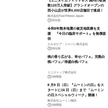
【エニタイムフィットネス 国内の会員
数120万人突破】グランドオープンの
西小山店が世界6,000店舗目で達成！
株式会社Fast Fitness Japan
29分前
令和8年熊本地震の被災地医療を支
援 『今日の臨床サポート』を無償提
供
エルゼビア・ジャパン株式会社
59分前
桃の香り広がる、幸せパフェ。完熟白
桃パフェ／得盛白桃パフェ
ミニストップ株式会社
1時間前
8 月9 日（日）『ムーミンの日』をス
タートに16 日（日）まで 「ムーミン
の日スペシャルウィーク」開催！
株式会社ムーミン物語
1時間前