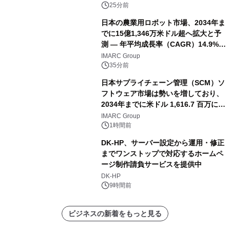
25分前
日本の農業用ロボット市場、2034年ま
でに15億1,346万米ドル超へ拡大と予
測 ― 年平均成長率（CAGR）14.9%を
記録
IMARC Group
35分前
日本サプライチェーン管理（SCM）ソ
フトウェア市場は勢いを増しており、
2034年までに米ドル 1,616.7 百万に達
し、CAGR 3.42%で成長すると予測
IMARC Group
1時間前
DK-HP、サーバー設定から運用・修正
までワンストップで対応するホームペ
ージ制作請負サービスを提供中
DK-HP
9時間前
ビジネスの新着をもっと見る