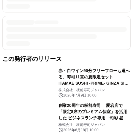
この発行者のリリース
赤・白ワイン90分フリーフローも選べ
る、寿司11貫の夏限定セット
ITAMAE SUSHI -PRIME- GINZA SIX
店で7月10日より提供開始
株式会社 板前寿司ジャパン
2026年7月9日 10:00
創業20周年の板前寿司 愛宕店で
「限定8席のプレミアム個室」を活用
した ビジネスランチ専用「旬彩 昼会
席」を6月22日より提供開始！
株式会社 板前寿司ジャパン
2026年6月18日 10:00