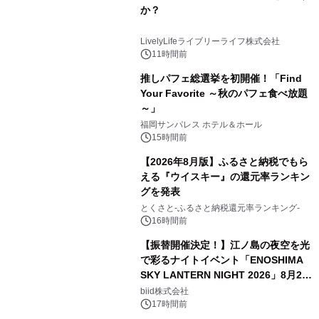
か？
LivelyLifeライブリーライフ株式会社
11時間前
推しパフェ総選挙を初開催！「Find
Your Favorite ～秋のパフェ食べ放題
～」
福岡サンパレス ホテル＆ホール
15時間前
【2026年8月版】ふるさと納税でもら
える『ウイスキー』の還元率ランキン
グを発表
とくさと-ふるさと納税還元率ランキング-
16時間前
【振替開催決定！】江ノ島の夜空を光
で彩るナイトイベント「ENOSHIMA
SKY LANTERN NIGHT 2026」8月22
日(土)振替開催＆受付スタート！
biid株式会社
17時間前