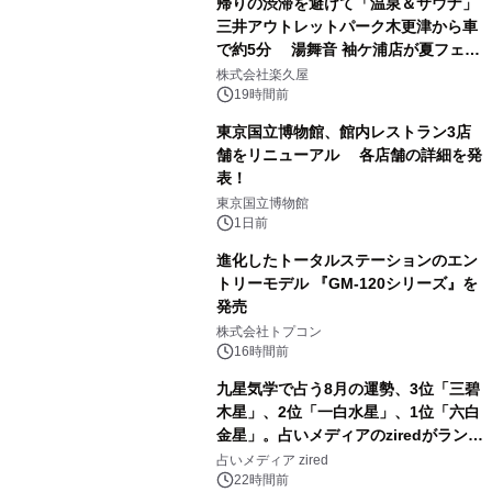
帰りの渋滞を避けて「温泉＆サウナ」
三井アウトレットパーク木更津から車
で約5分 湯舞音 袖ケ浦店が夏フェア
1
メニューを提供
株式会社楽久屋
19時間前
東京国立博物館、館内レストラン3店
舗をリニューアル 各店舗の詳細を発
表！
2
東京国立博物館
1日前
進化したトータルステーションのエン
トリーモデル 『GM-120シリーズ』を
発売
3
株式会社トプコン
16時間前
九星気学で占う8月の運勢、3位「三碧
木星」、2位「一白水星」、1位「六白
金星」。占いメディアのziredがランキ
4
ングを発表
占いメディア zired
22時間前