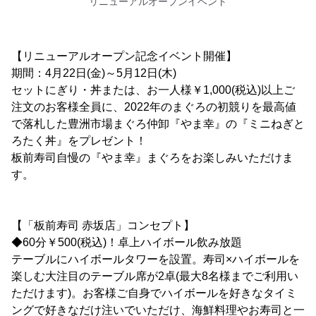
リニューアルオープンイベント
【リニューアルオープン記念イベント開催】
期間：4月22日(金)～5月12日(木)
セットにぎり・丼または、お一人様￥1,000(税込)以上ご
注文のお客様全員に、2022年のまぐろの初競りを最高値
で落札した豊洲市場まぐろ仲卸『やま幸』の『ミニねぎと
ろたく丼』をプレゼント！
板前寿司自慢の『やま幸』まぐろをお楽しみいただけま
す。
【「板前寿司 赤坂店」コンセプト】
◆60分￥500(税込)！卓上ハイボール飲み放題
テーブルにハイボールタワーを設置。寿司×ハイボールを
楽しむ大注目のテーブル席が2卓(最大8名様までご利用い
ただけます)。お客様ご自身でハイボールを好きなタイミ
ングで好きなだけ注いでいただけ、海鮮料理やお寿司と一