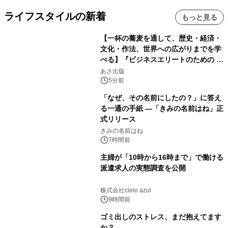
ライフスタイルの新着
もっと見る
【一杯の蕎麦を通して、歴史・経済・
文化・作法、世界への広がりまでを学
べる】『ビジネスエリートのための 教
養としての蕎麦』2026年8月25日
あさ出版
（火）発売
5分前
「なぜ、その名前にしたの？」に答え
る一通の手紙 ―「きみの名前はね」正
式リリース
きみの名前はね
7時間前
主婦が「10時から16時まで」で働ける
派遣求人の実態調査を公開
株式会社cielo azul
9時間前
ゴミ出しのストレス、まだ抱えてます
か？