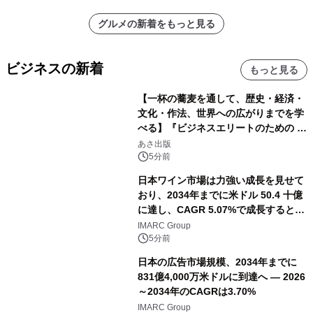
グルメの新着をもっと見る
ビジネスの新着
もっと見る
【一杯の蕎麦を通して、歴史・経済・
文化・作法、世界への広がりまでを学
べる】『ビジネスエリートのための 教
養としての蕎麦』2026年8月25日
あさ出版
（火）発売
5分前
日本ワイン市場は力強い成長を見せて
おり、2034年までに米ドル 50.4 十億
に達し、CAGR 5.07%で成長すると予
測
IMARC Group
5分前
日本の広告市場規模、2034年までに
831億4,000万米ドルに到達へ ― 2026
～2034年のCAGRは3.70%
IMARC Group