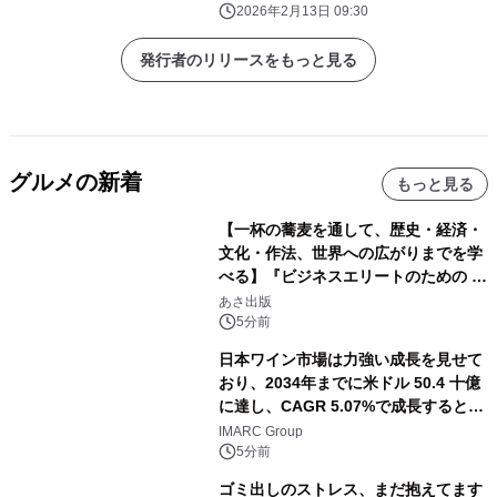
坂の春時間
2026年2月13日 09:30
発行者のリリースをもっと見る
グルメの新着
もっと見る
【一杯の蕎麦を通して、歴史・経済・
文化・作法、世界への広がりまでを学
べる】『ビジネスエリートのための 教
養としての蕎麦』2026年8月25日
あさ出版
（火）発売
5分前
日本ワイン市場は力強い成長を見せて
おり、2034年までに米ドル 50.4 十億
に達し、CAGR 5.07%で成長すると予
測
IMARC Group
5分前
ゴミ出しのストレス、まだ抱えてます