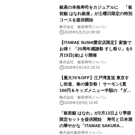
銀座の本格寿司をカジュアルに 「板
前鮨 はなれ銀座」が土曜日限定の特別
コースを提供開始
株式会社 板前寿司ジャパン
2026年5月21日 09:30
【ITAMAE SUSHI愛宕店限定】家族で
お得！ 「20周年感謝祭 すし祭り」を5
月15日(金)より開催
株式会社 板前寿司ジャパン
2026年5月14日 10:15
【最大70％OFF】江戸湾直送 東京す
し街道、春の爆安祭！ サーモン1貫
100円＆キッズメニュー半額の 『ダブ
ルわくわく大作戦』3月6日(金)開幕！
株式会社 板前寿司ジャパン
2026年3月5日 10:45
「板前鮨 はなれ」が2月13日より季節
限定セットを提供開始 寿司と日本酒
の華やかな「ITAMAE SAKURA
PREMIUM SET」 桜が香る、銀座と赤
株式会社板前寿司ジャパン