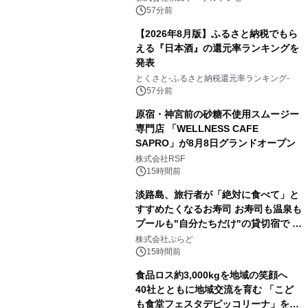
るパッケージ～ 9月1日(火)秋田県内で
57分前
販売開始
【2026年8月版】ふるさと納税でもら
える『日本酒』の還元率ランキングを
発表
とくさと-ふるさと納税還元率ランキング-
57分前
原宿・神宮前の砂糖不使用スムージー
専門店 「WELLNESS CAFE
SAPRO」が8月8日グランドオープン
株式会社RSF
15時間前
淡路島、旅行者が「絶対に食べて」と
すすめたくなるお寿司 お寿司も温泉も
プールも"自分たちだけ"の貸切宿で 1
日1組限定「岩屋温泉 絵島別庭 海と
株式会社ぷらど
森」の握り寿司プラン
15時間前
食品ロス約3,000kgを地域の笑顔へ
40社とともに地域交流を育む 「こど
も食堂フェスタデピッコリーナ」を9