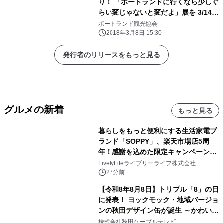
り！ 「ポートランドに行くなら少しぐ
らい変じゃないと変だよ」展を 3/14～
18に目黒で開催！Instagramキャンペ
ポートランド観光協会
ーンもスタート
2018年3月8日 15:30
発行者のリリースをもっと見る
グルメの新着
もっと見る
暮らしをもっと便利にする生活家電ブ
ランド「SOPPY」、楽天市場店5周
年！感謝を込めた限定キャンペーンを
8月10日より開催
LivelyLifeライブリーライフ株式会社
27分前
【令和8年8月8日】トリプル「8」の日
に発表！ ヨックモック・地域バージョ
ンの秋田デザイン缶が誕生 ～かわいい
秋田犬の子犬と秋田の四季と名所を巡
株式会社秋田ケーブルテレビ