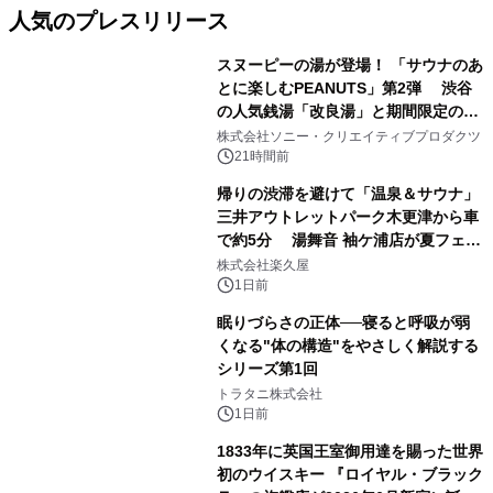
人気のプレスリリース
スヌーピーの湯が登場！ 「サウナのあ
とに楽しむPEANUTS」第2弾 渋谷
の人気銭湯「改良湯」と期間限定のコ
1
ラボレーション サウナイキタイコラ
株式会社ソニー・クリエイティブプロダクツ
ボグッズも発売決定！
21時間前
帰りの渋滞を避けて「温泉＆サウナ」
三井アウトレットパーク木更津から車
で約5分 湯舞音 袖ケ浦店が夏フェア
2
メニューを提供
株式会社楽久屋
1日前
眠りづらさの正体──寝ると呼吸が弱
くなる"体の構造"をやさしく解説する
シリーズ第1回
3
トラタニ株式会社
1日前
1833年に英国王室御用達を賜った世界
初のウイスキー 『ロイヤル・ブラック