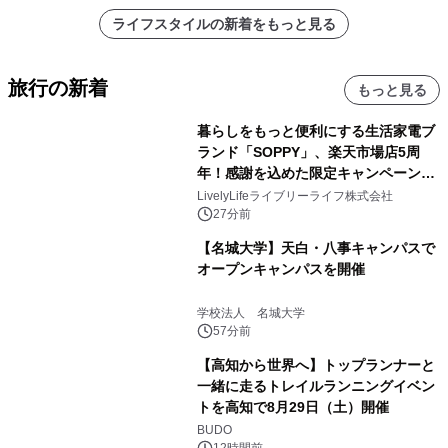
ライフスタイルの新着をもっと見る
旅行の新着
もっと見る
暮らしをもっと便利にする生活家電ブ
ランド「SOPPY」、楽天市場店5周
年！感謝を込めた限定キャンペーンを
8月10日より開催
LivelyLifeライブリーライフ株式会社
27分前
【名城大学】天白・八事キャンパスで
オープンキャンパスを開催
学校法人 名城大学
57分前
【高知から世界へ】トップランナーと
一緒に走るトレイルランニングイベン
トを高知で8月29日（土）開催
BUDO