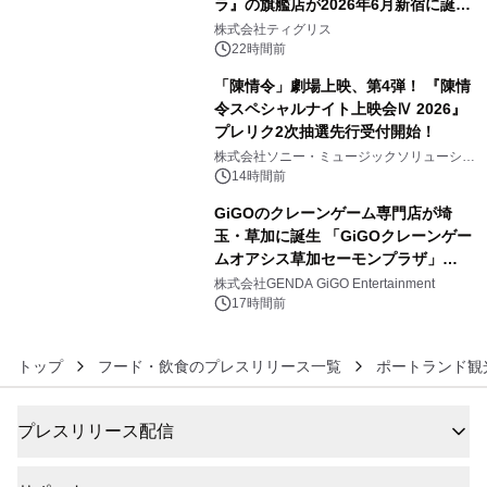
ラ』の旗艦店が2026年6月新宿に誕
4
生 バカルディ ジャパンと連携した
株式会社ティグリス
没入型バー「BAR Arca」
22時間前
「陳情令」劇場上映、第4弾！ 『陳情
令スペシャルナイト上映会Ⅳ 2026』
プレリク2次抽選先行受付開始！
5
株式会社ソニー・ミュージックソリューショ
ンズ
14時間前
GiGOのクレーンゲーム専門店が埼
玉・草加に誕生 「GiGOクレーンゲー
ムオアシス草加セーモンプラザ」
6
2026年8月7日(金)10時グランドオープ
株式会社GENDA GiGO Entertainment
ン
17時間前
トップ
フード・飲食のプレスリリース一覧
ポートランド観
プレスリリース配信