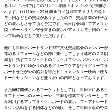
るオレゴン州ではこの7月に世界陸上オレゴン22が開催さ
れます。(7月15日～24日)世田谷区は昨年アメリカの陸上
選手団などとの交流がありましたので、交流事業の様子な
どの展示もさせて頂く予定です。当日は会場にてアメリカ
陸上チームサイン寄せ書きの展示やアメリカ選手団のキャ
ンプ動画などもご覧いただけます。
他にも世田谷ポートランド都市文化交流協会のメンバーが
進めるリフォームなどの際に発生してしまう建材のロス削
減を目指すプロジェクトのキックオフシンポジウムや、ポ
ートランドにゆかりのあるグリーフケアを行うグリーフサ
ポートせたがやの協力を得たドキュメンタリー映画上映＆
トークセッションなど盛り沢山の内容となっております。
また同時開催されるマーケットとしては、世田谷にあるク
ラフトビールのメーカーや、古着を植栽プランターとして
再利用するアップサイクルボードの展示、フェアトレード
タウン活動をする団体などの物販、そして世田谷産の野菜