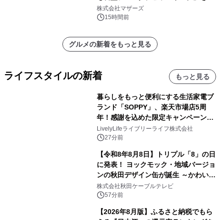
月5日(土)開催
株式会社マザーズ
15時間前
グルメの新着をもっと見る
ライフスタイルの新着
もっと見る
暮らしをもっと便利にする生活家電ブ
ランド「SOPPY」、楽天市場店5周
年！感謝を込めた限定キャンペーンを
8月10日より開催
LivelyLifeライブリーライフ株式会社
27分前
【令和8年8月8日】トリプル「8」の日
に発表！ ヨックモック・地域バージョ
ンの秋田デザイン缶が誕生 ～かわいい
秋田犬の子犬と秋田の四季と名所を巡
株式会社秋田ケーブルテレビ
るパッケージ～ 9月1日(火)秋田県内で
57分前
販売開始
【2026年8月版】ふるさと納税でもら