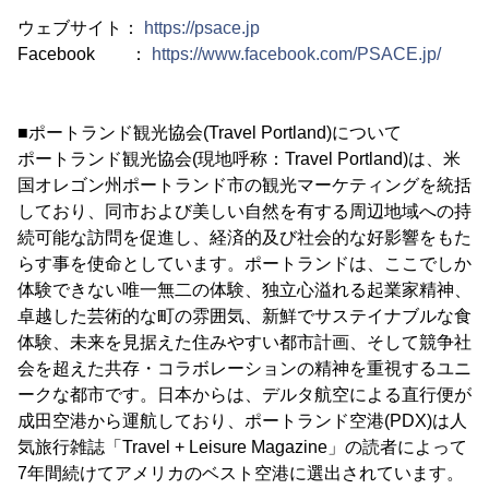
ウェブサイト：
https://psace.jp
Facebook ：
https://www.facebook.com/PSACE.jp/
■ポートランド観光協会(Travel Portland)について
ポートランド観光協会(現地呼称：Travel Portland)は、米
国オレゴン州ポートランド市の観光マーケティングを統括
しており、同市および美しい自然を有する周辺地域への持
続可能な訪問を促進し、経済的及び社会的な好影響をもた
らす事を使命としています。ポートランドは、ここでしか
体験できない唯一無二の体験、独立心溢れる起業家精神、
卓越した芸術的な町の雰囲気、新鮮でサステイナブルな食
体験、未来を見据えた住みやすい都市計画、そして競争社
会を超えた共存・コラボレーションの精神を重視するユニ
ークな都市です。日本からは、デルタ航空による直行便が
成田空港から運航しており、ポートランド空港(PDX)は人
気旅行雑誌「Travel + Leisure Magazine」の読者によって
7年間続けてアメリカのベスト空港に選出されています。