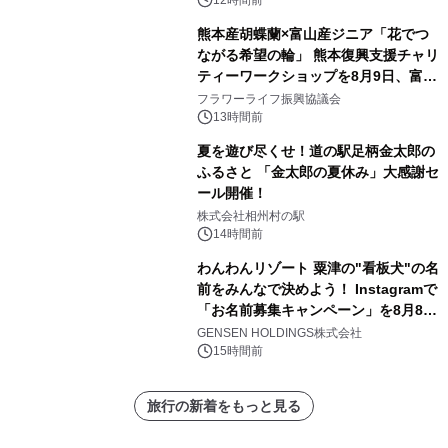
12時間前
熊本産胡蝶蘭×富山産ジニア「花でつ
ながる希望の輪」 熊本復興支援チャリ
ティーワークショップを8月9日、富
山・射水で開催
フラワーライフ振興協議会
13時間前
夏を遊び尽くせ！道の駅足柄金太郎の
ふるさと 「金太郎の夏休み」大感謝セ
ール開催！
株式会社相州村の駅
14時間前
わんわんリゾート 粟津の"看板犬"の名
前をみんなで決めよう！ Instagramで
「お名前募集キャンペーン」を8月8日
(土)より開催
GENSEN HOLDINGS株式会社
15時間前
旅行の新着をもっと見る