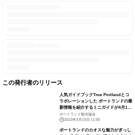
この発行者のリリース
人気ガイドブックTrue Portlandとコ
ラボレーションした ポートランドの最
新情報を紹介するミニガイドが4月1日
に発行 発行記念として東京・日本橋
ポートランド観光協会
兜町にて食イベントを開催！
2023年3月15日 11:00
ポートランドのカオスな魅力がぎっし