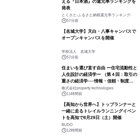
える『日本酒』の還元率ランキングを
発表
とくさと-ふるさと納税還元率ランキング-
57分前
【名城大学】天白・八事キャンパスで
オープンキャンパスを開催
学校法人 名城大学
57分前
住まいを選び直す自由 ー住宅流動性と
人生設計の経済学ー （第４回：取引の
重さの経済学──情報・信頼・制度を
PropTechはどう組み替えるか）｜
株式会社property technologies
PropTech-Lab
11時間前
【高知から世界へ】トップランナーと
一緒に走るトレイルランニングイベン
トを高知で8月29日（土）開催
BUDO
12時間前