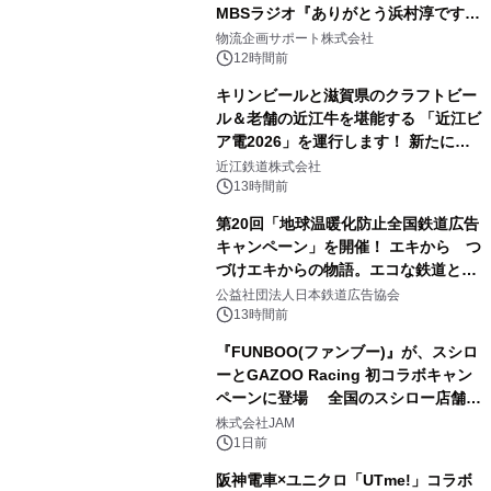
MBSラジオ『ありがとう浜村淳です』
にて8月1日(土)より
物流企画サポート株式会社
12時間前
キリンビールと滋賀県のクラフトビー
ル＆老舗の近江牛を堪能する 「近江ビ
ア電2026」を運行します！ 新たに
「長濱浪漫ビール」が参加！キリン一
近江鉄道株式会社
番搾り飲み放題が復活！
13時間前
第20回「地球温暖化防止全国鉄道広告
キャンペーン」を開催！ エキから つ
づけエキからの物語。エコな鉄道とと
もに。
公益社団法人日本鉄道広告協会
13時間前
『FUNBOO(ファンブー)』が、スシロ
ーとGAZOO Racing 初コラボキャン
ペーンに登場 全国のスシロー店舗で
GR 4車種の FUNBOO(ミニカー)付き
株式会社JAM
メニューが展開されます
1日前
阪神電車×ユニクロ「UTme!」コラボ