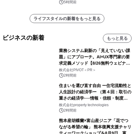
5時間前
ライフスタイルの新着をもっと見る
ビジネスの新着
もっと見る
業務システム刷新の「見えていない課
題」にアプローチ。AI×UX専門家の要
求定義メソッド【8/26無料ウェビナ
ー】株式会社PIVOT
株式会社PIVOT＜PR＞
2時間前
住まいを選び直す自由 ー住宅流動性と
人生設計の経済学ー （第４回：取引の
重さの経済学──情報・信頼・制度を
PropTechはどう組み替えるか）｜
株式会社property technologies
PropTech-Lab
2時間前
熊本産胡蝶蘭×富山産ジニア「花でつ
ながる希望の輪」 熊本復興支援チャリ
ティーワークショップを8月9日、富