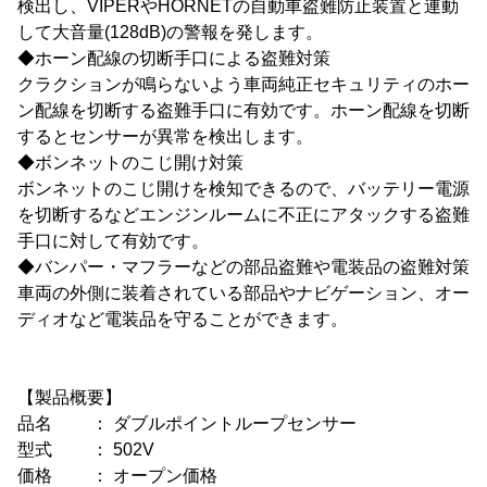
検出し、VIPERやHORNETの自動車盗難防止装置と連動
して大音量(128dB)の警報を発します。
◆ホーン配線の切断手口による盗難対策
クラクションが鳴らないよう車両純正セキュリティのホー
ン配線を切断する盗難手口に有効です。ホーン配線を切断
するとセンサーが異常を検出します。
◆ボンネットのこじ開け対策
ボンネットのこじ開けを検知できるので、バッテリー電源
を切断するなどエンジンルームに不正にアタックする盗難
手口に対して有効です。
◆バンパー・マフラーなどの部品盗難や電装品の盗難対策
車両の外側に装着されている部品やナビゲーション、オー
ディオなど電装品を守ることができます。
【製品概要】
品名 ： ダブルポイントループセンサー
型式 ： 502V
価格 ： オープン価格