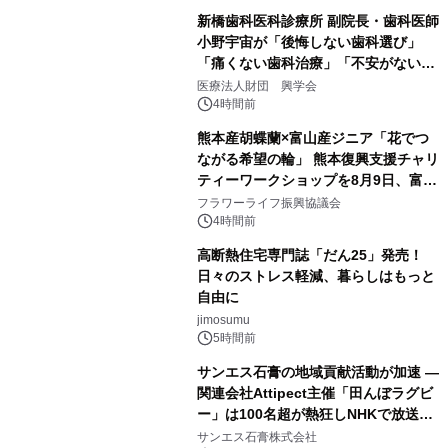
新橋歯科医科診療所 副院長・歯科医師
小野宇宙が「後悔しない歯科選び」
「痛くない歯科治療」「不安がない治
療計画」をテーマに専門監修
医療法人財団 興学会
4時間前
熊本産胡蝶蘭×富山産ジニア「花でつ
ながる希望の輪」 熊本復興支援チャリ
ティーワークショップを8月9日、富
山・射水で開催
フラワーライフ振興協議会
4時間前
高断熱住宅専門誌「だん25」発売！
日々のストレス軽減、暮らしはもっと
自由に
jimosumu
5時間前
サンエス石膏の地域貢献活動が加速 ―
関連会社Attipect主催「田んぼラグビ
ー」は100名超が熱狂しNHKで放送さ
れました。
サンエス石膏株式会社