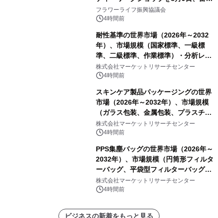
山・射水で開催
フラワーライフ振興協議会
4時間前
耐性基準の世界市場（2026年～2032
年）、市場規模（国家標準、一級標
準、二級標準、作業標準）・分析レポ
ートを発表
株式会社マーケットリサーチセンター
4時間前
スキンケア製品パッケージングの世界
市場（2026年～2032年）、市場規模
（ガラス包装、金属包装、プラスチッ
ク包装、その他）・分析レポートを発
株式会社マーケットリサーチセンター
表
4時間前
PPS集塵バッグの世界市場（2026年～
2032年）、市場規模（円筒形フィルタ
ーバッグ、平袋型フィルターバッグ、
プリーツフィルターバッグ、その
株式会社マーケットリサーチセンター
他）・分析レポートを発表
4時間前
ビジネスの新着をもっと見る