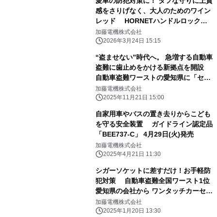
愛車の防犯対策に！ タフな守りに上質
感をさりげなく、大人のためのワイン
レッド HORNETハンドルロック
LH-7MR4月3日(金)発売
加藤電機株式会社
2026年3月24日 15:15
“盗ませない”時代へ。 急増する自動車
盗難に歯止めをかける新拠点を開設
自動車盗難ワーストの愛知県に「セキ
ュリティラウンジみよし」 新潟県初
加藤電機株式会社
の「セキュリティラウンジ新潟」をオ
2025年11月21日 15:00
ープン
自家用車やバスの置き去りからこども
を守る安全装置 ガイドライン認定品
「BEE737-C」 4月29日(火)発売
加藤電機株式会社
2025年4月21日 11:30
シガーソケットに差すだけ！お手軽防
犯対策 自動車盗難全国ワースト1位
愛知県の会社から ワンタッチカーセキ
ュリティ2月2日(日)発売
加藤電機株式会社
2025年1月20日 13:30