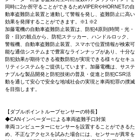
同時に2か所守ることができるためVIPERやHORNETの自
動車盗難防止装置と連動して警報を発し、盗難防止に高い
効果を発揮することができます。※1 ※2
加藤電機の自動車盗難防止装置は、防犯4原則(時間・光・
音・目)の観点から、防犯ステッカー、ハンドルロック、
警報機、自動車盗難防止装置、スマホで位置情報が検索可
能な通信システムまで豊富なラインナップがあり、十分な
防犯効果が期待できる複数防犯が実現できる様々なセキュ
リティシステムをご提供しています。加藤電機は、サステ
ナブルな製品開発と防犯技術の普及・促進と防犯CSR活
動を通して安心で安全な地域社会の実現と車両犯罪の撲滅
を目指します。
【ダブルポイントループセンサーの特長】
◆CANインベーダーによる車両盗難手口対策
車両コンピューターにセンサーを設置することができるた
め、不正なアクセスを試みた場合には、センサーが異常を