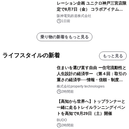
レーション企画 ユニクロ神戸三宮店限
定で8月7日（金） コラボアイテムが
発売決定！
阪神電気鉄道株式会社
1日前
乗り物の新着をもっと見る
ライフスタイルの新着
もっと見る
住まいを選び直す自由 ー住宅流動性と
人生設計の経済学ー （第４回：取引の
重さの経済学──情報・信頼・制度を
PropTechはどう組み替えるか）｜
株式会社property technologies
PropTech-Lab
2時間前
【高知から世界へ】トップランナーと
一緒に走るトレイルランニングイベン
トを高知で8月29日（土）開催
BUDO
2時間前