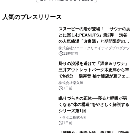
人気のプレスリリース
スヌーピーの湯が登場！ 「サウナのあ
とに楽しむPEANUTS」第2弾 渋谷
の人気銭湯「改良湯」と期間限定のコ
1
ラボレーション サウナイキタイコラ
株式会社ソニー・クリエイティブプロダクツ
ボグッズも発売決定！
11時間前
帰りの渋滞を避けて「温泉＆サウナ」
三井アウトレットパーク木更津から車
で約5分 湯舞音 袖ケ浦店が夏フェア
2
メニューを提供
株式会社楽久屋
1日前
眠りづらさの正体──寝ると呼吸が弱
くなる"体の構造"をやさしく解説する
シリーズ第1回
3
トラタニ株式会社
1日前