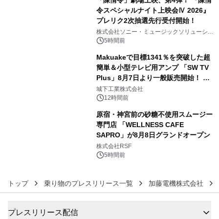
「陳情令」劇場上映、第4弾！ 『陳情
令スペシャルナイト上映会Ⅳ 2026』
プレリク2次抽選先行受付開始！
4
株式会社ソニー・ミュージックソリューショ
ンズ
5時間前
Makuakeで目標1341％を突破した超
簡単＆小型テレビ用アンプ 「SW TV
Plus」8月7日より一般販売開始！ ケ
5
ーブル1本つなぐだけ、テレビの音が
城下工業株式会社
ぐっと豊かに
12時間前
原宿・神宮前の砂糖不使用スムージー
専門店 「WELLNESS CAFE
SAPRO」が8月8日グランドオープン
6
株式会社RSF
5時間前
トップ
乗り物のプレスリリース一覧
加藤電機株式会社
プレスリリース配信