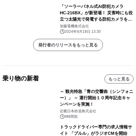
「ソーラーパネル式AI防犯カメラ
HC-216BX」が新登場！ 災害時にも役
立つ太陽光で発電する防犯カメラを10
月7日発売
加藤電機株式会社
2024年9月18日 13:30
発行者のリリースをもっと見る
乗り物の新着
もっと見る
～ 観光特急「青の交響曲（シンフォニ
ー）」 ～ 運行開始１０周年記念キャ
ンペーンを実施！
近畿日本鉄道株式会社
9時間前
トラックドライバー専門の求人情報サ
イト 「ブルル」がラジオCMを開始