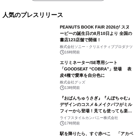
人気のプレスリリース
PEANUTS BOOK FAIR 2026が スヌ
ーピーの誕生日の8月10日より 全国の
書店123店舗で開催！
1
株式会社ソニー・クリエイティブプロダクツ
16時間前
エリミネーター/SE専用シート
「GOODSEAT “COBRA”」登場 表
皮4種で愛車を自分色に
2
株式会社グッズ
13時間前
『おぱんちゅうさぎ』『んぽちゃむ』
デザインのコスメ＆メイクパフがミル
フィーから登場！見ても使っても楽し
3
い、ポップでキュートなコレクショ
ライフスタイルカンパニー株式会社
ン。
17時間前
駅を降りたら、すぐ赤べこ 「アカベ