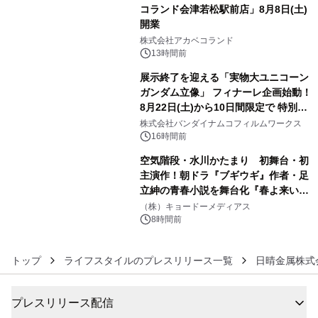
コランド会津若松駅前店」8月8日(土)
開業
4
株式会社アカベコランド
13時間前
展示終了を迎える「実物大ユニコーン
ガンダム立像」 フィナーレ企画始動！
8月22日(土)から10日間限定で 特別映
5
像『UNICORN GUNDAM Statue ―
株式会社バンダイナムコフィルムワークス
BEYOND POSSIBILITY ―』を上映！
16時間前
空気階段・水川かたまり 初舞台・初
主演作！朝ドラ『ブギウギ』作者・足
立紳の青春小説を舞台化『春よ来い、
6
マジで来い』キービジュアル解禁！
（株）キョードーメディアス
8時間前
トップ
ライフスタイルのプレスリリース一覧
日晴金属株式
プレスリリース配信