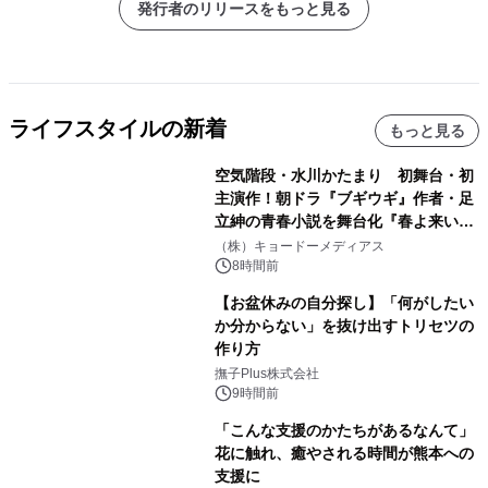
発行者のリリースをもっと見る
ライフスタイルの新着
もっと見る
空気階段・水川かたまり 初舞台・初
主演作！朝ドラ『ブギウギ』作者・足
立紳の青春小説を舞台化『春よ来い、
マジで来い』キービジュアル解禁！
（株）キョードーメディアス
8時間前
【お盆休みの自分探し】「何がしたい
か分からない」を抜け出すトリセツの
作り方
撫子Plus株式会社
9時間前
「こんな支援のかたちがあるなんて」
花に触れ、癒やされる時間が熊本への
支援に