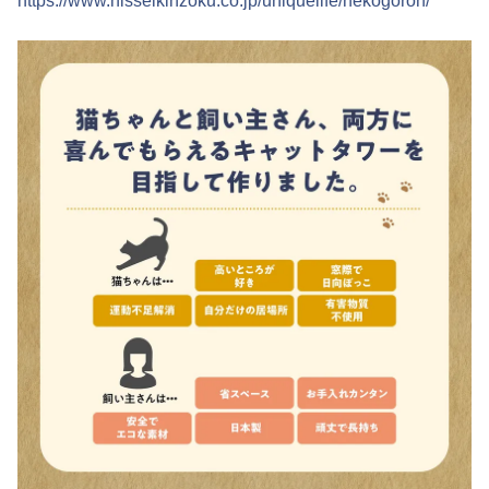
https://www.nisseikinzoku.co.jp/uniquelife/nekogoron/