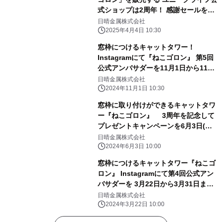
式ショップは2周年！ 感謝セールを4
月4日から開催！
日晴金属株式会社
2025年4月4日 10:30
窓枠につけるキャットタワー！
Instagramにて『ねこゴロン』 第5回
公式アンバサダーを11月1日から11月
10日まで募集
日晴金属株式会社
2024年11月1日 10:30
窓枠に取り付けができるキャットタワ
ー『ねこゴロン』 3周年を記念して
プレゼントキャンペーンを6月3日(月)
より開催
日晴金属株式会社
2024年6月3日 10:00
窓枠につけるキャットタワー『ねこゴ
ロン』 Instagramにて第4回公式アン
バサダーを 3月22日から3月31日まで
募集！
日晴金属株式会社
2024年3月22日 10:00