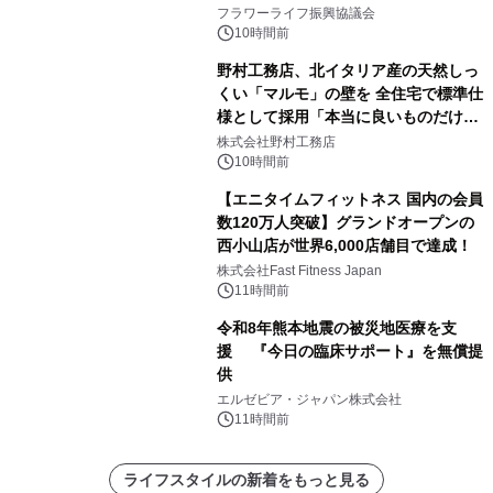
フラワーライフ振興協議会
10時間前
野村工務店、北イタリア産の天然しっ
くい「マルモ」の壁を 全住宅で標準仕
様として採用「本当に良いものだけに
こだわる」
株式会社野村工務店
10時間前
【エニタイムフィットネス 国内の会員
数120万人突破】グランドオープンの
西小山店が世界6,000店舗目で達成！
株式会社Fast Fitness Japan
11時間前
令和8年熊本地震の被災地医療を支
援 『今日の臨床サポート』を無償提
供
エルゼビア・ジャパン株式会社
11時間前
ライフスタイルの新着をもっと見る