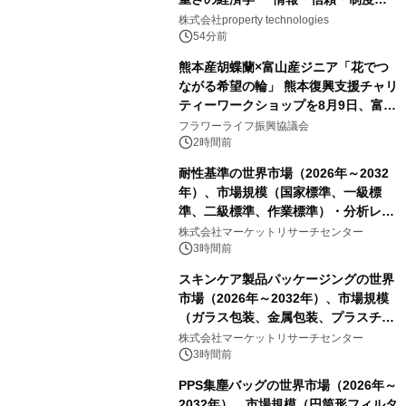
PropTechはどう組み替えるか）｜
株式会社property technologies
PropTech-Lab
54分前
熊本産胡蝶蘭×富山産ジニア「花でつ
ながる希望の輪」 熊本復興支援チャリ
ティーワークショップを8月9日、富
山・射水で開催
フラワーライフ振興協議会
2時間前
耐性基準の世界市場（2026年～2032
年）、市場規模（国家標準、一級標
準、二級標準、作業標準）・分析レポ
ートを発表
株式会社マーケットリサーチセンター
3時間前
スキンケア製品パッケージングの世界
市場（2026年～2032年）、市場規模
（ガラス包装、金属包装、プラスチッ
ク包装、その他）・分析レポートを発
株式会社マーケットリサーチセンター
表
3時間前
PPS集塵バッグの世界市場（2026年～
2032年）、市場規模（円筒形フィルタ