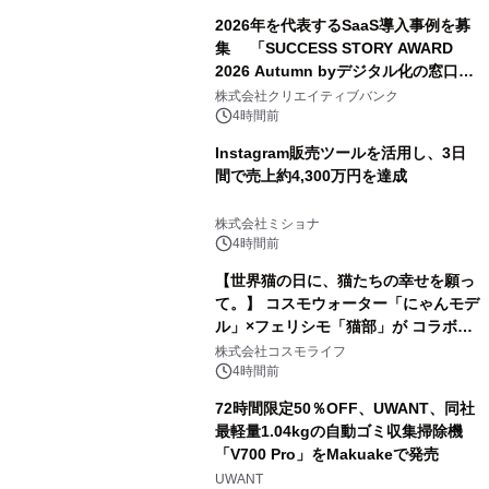
2026年を代表するSaaS導入事例を募
集 「SUCCESS STORY AWARD
2026 Autumn byデジタル化の窓口」
開催
株式会社クリエイティブバンク
4時間前
Instagram販売ツールを活用し、3日
間で売上約4,300万円を達成
株式会社ミショナ
4時間前
【世界猫の日に、猫たちの幸せを願っ
て。】 コスモウォーター「にゃんモデ
ル」×フェリシモ「猫部」が コラボキ
ャンペーンを実施
株式会社コスモライフ
4時間前
72時間限定50％OFF、UWANT、同社
最軽量1.04kgの自動ゴミ収集掃除機
「V700 Pro」をMakuakeで発売
UWANT