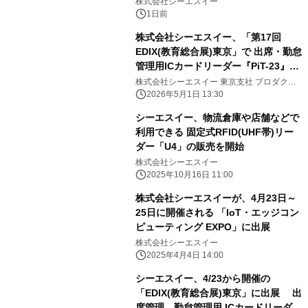
株式会社シーエスイー
1日前
株式会社シーエスイー、「第17回
EDIX(教育総合展)東京」で 出席・勤怠
管理用ICカードリーダー『PiT-23』を
出展
株式会社シーエスイー 東京支社 プロダクト
ソリューション部
2026年5月1日 13:30
シーエスイー、物流倉庫や店舗などで
利用できる 固定式RFID(UHF帯)リー
ダー「U4」の販売を開始
株式会社シーエスイー
2025年10月16日 11:00
株式会社シーエスイーが、4月23日～
25日に開催される 「IoT・エッジコン
ピューティング EXPO」に出展
株式会社シーエスイー
2025年4月4日 14:00
シーエスイー、4/23から開催の
「EDIX(教育総合展)東京」に出展 出
席管理、勤怠管理用 ICカードリーダー