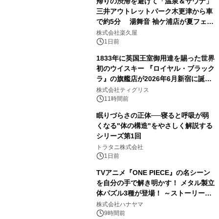
帰りの渋滞を避けて「温泉＆サウナ」
三井アウトレットパーク木更津から車
で約5分 湯舞音 袖ケ浦店が夏フェア
3
メニューを提供
株式会社楽久屋
1日前
1833年に英国王室御用達を賜った世界
初のウイスキー 『ロイヤル・ブラック
ラ』の旗艦店が2026年6月新宿に誕
4
生 バカルディ ジャパンと連携した
株式会社ティグリス
没入型バー「BAR Arca」
11時間前
眠りづらさの正体──寝ると呼吸が弱
くなる"体の構造"をやさしく解説する
シリーズ第1回
5
トラタニ株式会社
1日前
TVアニメ『ONE PIECE』の名シーン
を自分の手で解き明かす！ メタル製立
体パズル3種が登場！ ～ストーリーと
6
ギミックが融合した 大人の体験型パズ
株式会社ハナヤマ
ルが8月7日(金)12時より先行予約受付
9時間前