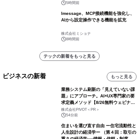
5時間前
lmessage、MCP接続機能を強化し、
AIから設定操作できる機能を拡充
株式会社ミショナ
8時間前
テックの新着をもっと見る
ビジネスの新着
もっと見る
業務システム刷新の「見えていない課
題」にアプローチ。AI×UX専門家の要
求定義メソッド【8/26無料ウェビナ
ー】株式会社PIVOT
株式会社PIVOT＜PR＞
54分前
住まいを選び直す自由 ー住宅流動性と
人生設計の経済学ー （第４回：取引の
重さの経済学──情報・信頼・制度を