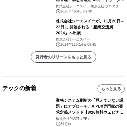
『PiT-23』を展示
株式会社シーエスイー 東京支社 プロダクト
ソリューション部
2025年4月4日 09:30
株式会社シーエスイーが、11月20日～
22日に 開催される「産業交流展
2024」へ出展
株式会社シーエスイー
2024年11月14日 09:45
発行者のリリースをもっと見る
テックの新着
もっと見る
業務システム刷新の「見えていない課
題」にアプローチ。AI×UX専門家の要
求定義メソッド【8/26無料ウェビナ
ー】株式会社PIVOT
株式会社PIVOT＜PR＞
54分前