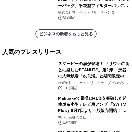
ーバッグ、平袋型フィルターバッグ、
プリーツフィルターバッグ、その
株式会社マーケットリサーチセンター
他）・分析レポートを発表
3時間前
ビジネスの新着をもっと見る
人気のプレスリリース
スヌーピーの湯が登場！ 「サウナのあ
とに楽しむPEANUTS」第2弾 渋谷
の人気銭湯「改良湯」と期間限定のコ
1
ラボレーション サウナイキタイコラ
株式会社ソニー・クリエイティブプロダクツ
ボグッズも発売決定！
10時間前
Makuakeで目標1341％を突破した超
簡単＆小型テレビ用アンプ 「SW TV
Plus」8月7日より一般販売開始！ ケ
2
ーブル1本つなぐだけ、テレビの音が
城下工業株式会社
ぐっと豊かに
10時間前