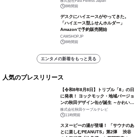
株式会社Fast Fitness Japan
8時間前
デスクにハイエースがやってきた。
「ハイエース型ふせんホルダー」
Amazonで予約販売開始
CAMSHOP.JP
8時間前
エンタメの新着をもっと見る
人気のプレスリリース
【令和8年8月8日】トリプル「8」の日
に発表！ ヨックモック・地域バージョ
ンの秋田デザイン缶が誕生 ～かわいい
1
秋田犬の子犬と秋田の四季と名所を巡
株式会社秋田ケーブルテレビ
るパッケージ～ 9月1日(火)秋田県内で
11時間前
販売開始
スヌーピーの湯が登場！ 「サウナのあ
とに楽しむPEANUTS」第2弾 渋谷