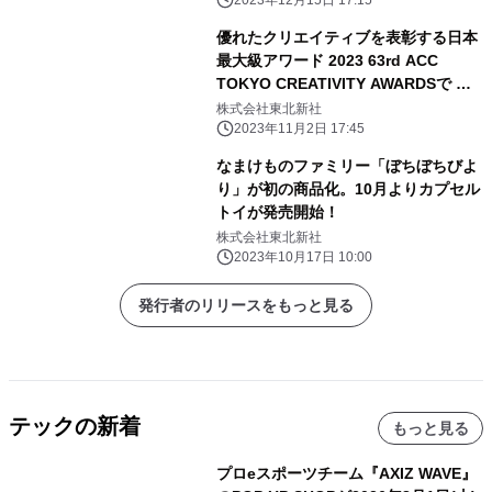
優れたクリエイティブを表彰する日本
最大級アワード 2023 63rd ACC
TOKYO CREATIVITY AWARDSで フ
ィルム部門Bカテゴリーにて 総務大臣
株式会社東北新社
賞／ACCグランプリを受賞！
2023年11月2日 17:45
なまけものファミリー「ぼちぼちびよ
り」が初の商品化。10月よりカプセル
トイが発売開始！
株式会社東北新社
2023年10月17日 10:00
発行者のリリースをもっと見る
テックの新着
もっと見る
プロeスポーツチーム『AXIZ WAVE』