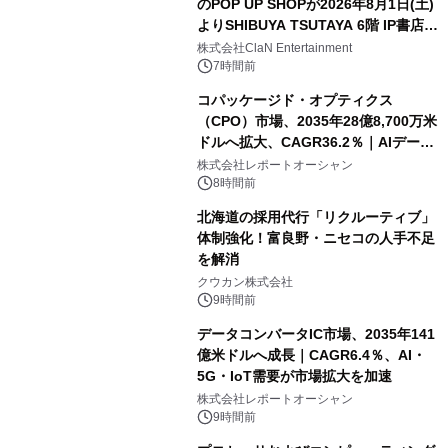
のPOP UP SHOPが2026年8月1日(土)
よりSHIBUYA TSUTAYA 6階 IP書店で
開催決定！！
株式会社ClaN Entertainment
7時間前
コパッケージド・オプティクス
（CPO）市場、2035年28億8,700万米
ドルへ拡大、CAGR36.2％｜AIデータ
センター・高速光通信需要が成長を加
株式会社レポートオーシャン
速
8時間前
北海道の採用代行「リクルーティブ」
体制強化！富良野・ニセコの人手不足
を解消
クウカン株式会社
9時間前
データコンバータIC市場、2035年141
億米ドルへ成長｜CAGR6.4％、AI・
5G・IoT需要が市場拡大を加速
株式会社レポートオーシャン
9時間前