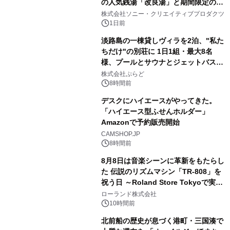
の人気銭湯「改良湯」と期間限定のコ
2
ラボレーション サウナイキタイコラ
株式会社ソニー・クリエイティブプロダクツ
ボグッズも発売決定！
1日前
淡路島の一棟貸しヴィラを2泊、"私た
ちだけ"の別荘に 1日1組・最大8名
様、プールとサウナとジェットバス付
3
きで Villa Mon Temps AWAJIの連泊
株式会社ぷらど
素泊りプラン
8時間前
デスクにハイエースがやってきた。
「ハイエース型ふせんホルダー」
Amazonで予約販売開始
4
CAMSHOP.JP
8時間前
8月8日は音楽シーンに革新をもたらし
た 伝説のリズムマシン「TR-808」を
祝う日 ～Roland Store Tokyoで実機
5
を展示しての 記念キャンペーンを開
ローランド株式会社
催 英国ラジオ「NTS」の 特別プログ
10時間前
ラムや、「TR-808」を愛する伝説的
北前船の歴史が息づく港町・三国湊で
アーティストを フィーチャーしたアニ