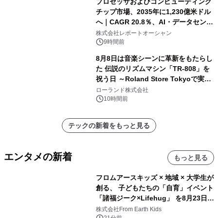
プロセッサおよびコンピューティング
チップ市場、2035年に1,230億米ドル
へ｜CAGR 20.8％、AI・データセンタ
ー需要が成長を牽引
株式会社レポートオーシャン
9時間前
8月8日は音楽シーンに革新をもたらし
た 伝説のリズムマシン「TR-808」を
祝う日 ～Roland Store Tokyoで実機
を展示しての 記念キャンペーンを開
ローランド株式会社
催 英国ラジオ「NTS」の 特別プログ
10時間前
ラムや、「TR-808」を愛する伝説的
アーティストを フィーチャーしたアニ
テックの新着をもっと見る
メーションを公開～
エンタメの新着
もっと見る
フロムアースキッズ × 地域 × 大学生が
創る、 子どもたちの「自育」イベント
「諸福ジーク×Lifehug」 を8月23日
(日)開催
株式会社From Earth Kids
21分前