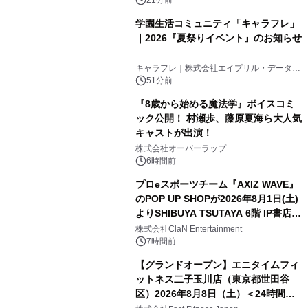
学園生活コミュニティ「キャラフレ」
｜2026『夏祭りイベント』のお知らせ
キャラフレ｜株式会社エイプリル・データ・
デザインズ
51分前
『8歳から始める魔法学』ボイスコミ
ック公開！ 村瀬歩、藤原夏海ら大人気
キャストが出演！
株式会社オーバーラップ
6時間前
プロeスポーツチーム『AXIZ WAVE』
のPOP UP SHOPが2026年8月1日(土)
よりSHIBUYA TSUTAYA 6階 IP書店で
開催決定！！
株式会社ClaN Entertainment
7時間前
【グランドオープン】エニタイムフィ
ットネス二子玉川店（東京都世田谷
区）2026年8月8日（土）＜24時間年
中無休のフィットネスジム＞