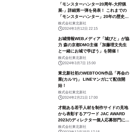
「モンスターハンター20周年-大狩猟
展-」詳細第一弾を発表！ これまでの
「モンスターハンター」20年の歴史で
生み出された 開発データを活用した体
株式会社東北新社
験型コンテンツが六本木に集結。 「モ
2024年3月12日 22:15
ンハンの20年」を味わう52日間の展覧
お城情報WEBメディア「城びと」が協
会を開催！！
力 森の京都DMO主催「加藤理文先生
と一緒にお城で学ぼう」を開催！
株式会社東北新社
2024年3月7日 15:00
東北新社初のWEBTOON作品「再会の
業(カルマ)」 LINEマンガにて配信開
始！
株式会社東北新社
2024年2月21日 17:00
才能ある若手人材を制作サイドの見地
から表彰するアワード JAC AWARD
2023のディレクター個人応募部門にて
グランプリを受賞！
株式会社東北新社
2023年12月15日 17:15