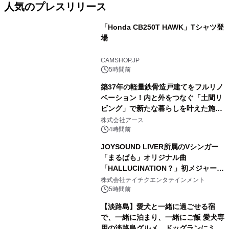
人気のプレスリリース
「Honda CB250T HAWK」Tシャツ登
場
1
CAMSHOP.JP
5時間前
築37年の軽量鉄骨造戸建てをフルリノ
ベーション！内と外をつなぐ「土間リ
ビング」で新たな暮らしを叶えた施工
2
事例を株式会社アースが公開
株式会社アース
4時間前
JOYSOUND LIVER所属のVシンガー
「まるぱも」オリジナル曲
「HALLUCINATION？」初メジャー配
3
信リリース決定！
株式会社テイチクエンタテインメント
5時間前
【淡路島】愛犬と一緒に過ごせる宿
で、一緒に泊まり、一緒にご飯 愛犬専
用の淡路島グルメ、ドッグランにミニ