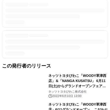
この発行者のリリース
ネッツトヨタびわこ「WOODY草津西
店」＆「NANGA KUSATSU」 6月11
日(土)からグランドオープンフェア開
催
ネッツトヨタびわこ株式会社
2022年6月10日 13:00
ネッツトヨタびわこ「WOODY草津西
店」6/11グランドオープン こだわり