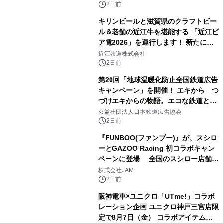
2日前
キリンビールと滋賀県のクラフトビー
ル＆老舗の近江牛を堪能する 「近江ビ
ア電2026」を運行します！ 新たに
「長濱浪漫ビール」が参加！キリン一
近江鉄道株式会社
番搾り飲み放題が復活！
2日前
第20回「地球温暖化防止全国鉄道広告
キャンペーン」を開催！ エキから つ
づけエキからの物語。エコな鉄道とと
もに。
公益社団法人日本鉄道広告協会
2日前
『FUNBOO(ファンブー)』が、スシロ
ーとGAZOO Racing 初コラボキャン
ペーンに登場 全国のスシロー店舗で
GR 4車種の FUNBOO(ミニカー)付き
株式会社JAM
メニューが展開されます
2日前
阪神電車×ユニクロ「UTme!」コラボ
レーション企画 ユニクロ神戸三宮店限
定で8月7日（金） コラボアイテムが