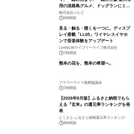
用の淡路島グルメ、ドッグランにミニ
プール グランピングとトレーラーハウ
株式会社ぷらど
スの2施設で
6時間前
見る・触る・聴くを一つに。ディスプ
レイ搭載「LL05」ワイヤレスイヤホ
ンで音楽体験をアップデート
LivelyLifeライブリーライフ株式会社
7時間前
熊本の花を、熊本の希望へ。
フラワーライフ振興協議会
7時間前
【2026年8月版】ふるさと納税でもら
える『玄米』の還元率ランキングを発
表
とくさと-ふるさと納税還元率ランキング-
8時間前