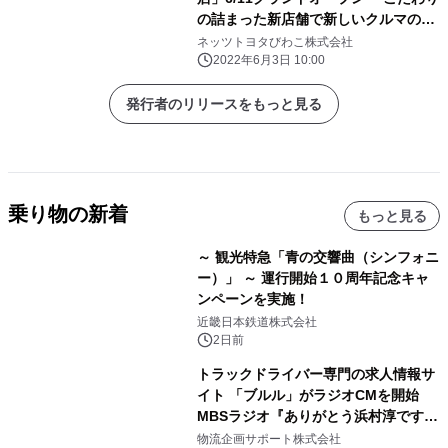
の詰まった新店舗で新しいクルマの価
値を提供
ネッツトヨタびわこ株式会社
2022年6月3日 10:00
発行者のリリースをもっと見る
乗り物の新着
もっと見る
～ 観光特急「青の交響曲（シンフォニ
ー）」 ～ 運行開始１０周年記念キャ
ンペーンを実施！
近畿日本鉄道株式会社
2日前
トラックドライバー専門の求人情報サ
イト 「ブルル」がラジオCMを開始
MBSラジオ『ありがとう浜村淳です』
にて8月1日(土)より
物流企画サポート株式会社