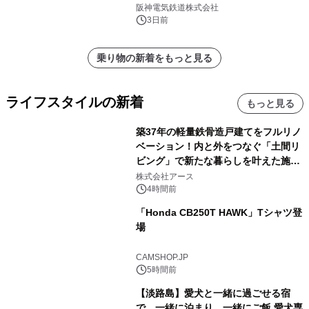
発売決定！
阪神電気鉄道株式会社
3日前
乗り物の新着をもっと見る
ライフスタイルの新着
もっと見る
築37年の軽量鉄骨造戸建てをフルリノ
ベーション！内と外をつなぐ「土間リ
ビング」で新たな暮らしを叶えた施工
事例を株式会社アースが公開
株式会社アース
4時間前
「Honda CB250T HAWK」Tシャツ登
場
CAMSHOP.JP
5時間前
【淡路島】愛犬と一緒に過ごせる宿
で、一緒に泊まり、一緒にご飯 愛犬専