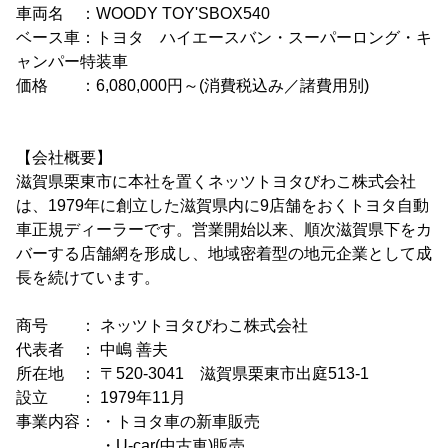
車両名 ：WOODY TOY'SBOX540
ベース車：トヨタ ハイエースバン・スーパーロング・キ
ャンパー特装車
価格 ：6,080,000円～(消費税込み／諸費用別)
【会社概要】
滋賀県栗東市に本社を置くネッツトヨタびわこ株式会社
は、1979年に創立した滋賀県内に9店舗をおくトヨタ自動
車正規ディーラーです。営業開始以来、順次滋賀県下をカ
バーする店舗網を形成し、地域密着型の地元企業として成
長を続けています。
商号 ： ネッツトヨタびわこ株式会社
代表者 ： 中嶋 善夫
所在地 ： 〒520-3041 滋賀県栗東市出庭513-1
設立 ： 1979年11月
事業内容： ・トヨタ車の新車販売
・U-car(中古車)販売