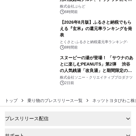
4
プール グランピングとトレーラーハウ
株式会社ぷらど
スの2施設で
6時間前
【2026年8月版】ふるさと納税でもら
える『玄米』の還元率ランキングを発
表
5
とくさと-ふるさと納税還元率ランキング-
8時間前
スヌーピーの湯が登場！ 「サウナのあ
とに楽しむPEANUTS」第2弾 渋谷
の人気銭湯「改良湯」と期間限定のコ
6
ラボレーション サウナイキタイコラ
株式会社ソニー・クリエイティブプロダクツ
ボグッズも発売決定！
2日前
トップ
乗り物のプレスリリース一覧
ネッツトヨタびわこ株
プレスリリース配信
サポート