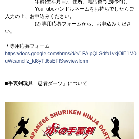
年齢(生年月日)、住所、電話番号(携帯可)、
YouTubeハンドルネームをお持ちでしたらご
入力の上、お申込みください。
(2) 専用応募フォームから、お申込みくださ
い。
＊専用応募フォーム
https://docs.google.com/forms/d/e/1FAIpQLSdfo1vkjOiE1M0
uWcamcIfz_ld8yTtI6sEFISw/viewform
■手裏剣玩具「忍者ダーツ」について