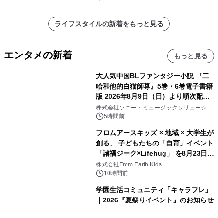
ライフスタイルの新着をもっと見る
エンタメの新着
もっと見る
大人気中国BLファンタジー小説 『二
哈和他的白猫師尊』5巻・6巻電子書籍
版 2026年8月9日（日）より順次配信
開始
株式会社ソニー・ミュージックソリューショ
ンズ
5時間前
フロムアースキッズ × 地域 × 大学生が
創る、 子どもたちの「自育」イベント
「諸福ジーク×Lifehug」 を8月23日
(日)開催
株式会社From Earth Kids
10時間前
学園生活コミュニティ「キャラフレ」
｜2026『夏祭りイベント』のお知らせ