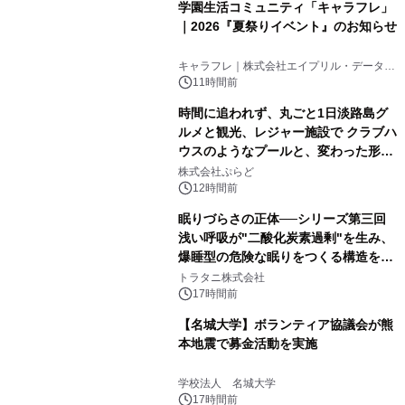
学園生活コミュニティ「キャラフレ」
｜2026『夏祭りイベント』のお知らせ
キャラフレ｜株式会社エイプリル・データ・
デザインズ
11時間前
時間に追われず、丸ごと1日淡路島グ
ルメと観光、レジャー施設で クラブハ
ウスのようなプールと、変わった形の
サウナも 「THE BOXY AWAJI」のお
株式会社ぷらど
得な素泊まり連泊プランで
12時間前
眠りづらさの正体──シリーズ第三回
浅い呼吸が"二酸化炭素過剰"を生み、
爆睡型の危険な眠りをつくる構造を解
説
トラタニ株式会社
17時間前
【名城大学】ボランティア協議会が熊
本地震で募金活動を実施
学校法人 名城大学
17時間前