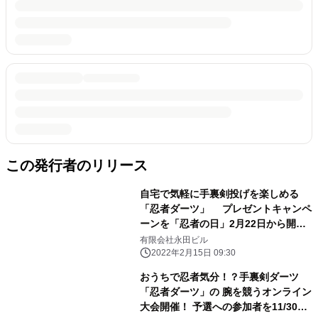
この発行者のリリース
自宅で気軽に手裏剣投げを楽しめる
「忍者ダーツ」 プレゼントキャンペ
ーンを「忍者の日」2月22日から開
催！
有限会社永田ビル
2022年2月15日 09:30
おうちで忍者気分！？手裏剣ダーツ
「忍者ダーツ」の 腕を競うオンライン
大会開催！ 予選への参加者を11/30ま