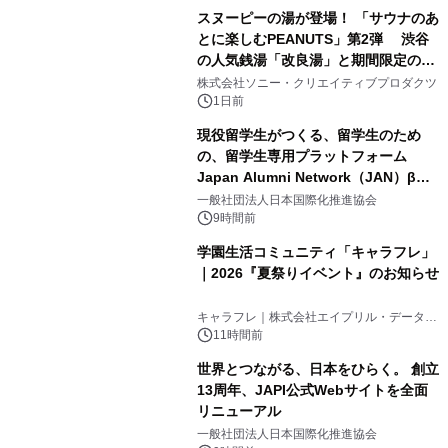
スヌーピーの湯が登場！ 「サウナのあ
とに楽しむPEANUTS」第2弾 渋谷
の人気銭湯「改良湯」と期間限定のコ
1
ラボレーション サウナイキタイコラ
株式会社ソニー・クリエイティブプロダクツ
ボグッズも発売決定！
1日前
現役留学生がつくる、留学生のため
の、留学生専用プラットフォーム
Japan Alumni Network（JAN）β版
2
をリリース
一般社団法人日本国際化推進協会
9時間前
学園生活コミュニティ「キャラフレ」
｜2026『夏祭りイベント』のお知らせ
3
キャラフレ｜株式会社エイプリル・データ・
デザインズ
11時間前
世界とつながる、日本をひらく。 創立
13周年、JAPI公式Webサイトを全面
リニューアル
4
一般社団法人日本国際化推進協会