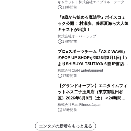
キャラフレ｜株式会社エイプリル・データ・
デザインズ
11時間前
『8歳から始める魔法学』ボイスコミ
ック公開！ 村瀬歩、藤原夏海ら大人気
キャストが出演！
株式会社オーバーラップ
17時間前
プロeスポーツチーム『AXIZ WAVE』
のPOP UP SHOPが2026年8月1日(土)
よりSHIBUYA TSUTAYA 6階 IP書店で
開催決定！！
株式会社ClaN Entertainment
17時間前
【グランドオープン】エニタイムフィ
ットネス二子玉川店（東京都世田谷
区）2026年8月8日（土）＜24時間年
中無休のフィットネスジム＞
株式会社Fast Fitness Japan
18時間前
エンタメの新着をもっと見る