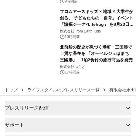
9時間前
フロムアースキッズ × 地域 × 大学生が
創る、 子どもたちの「自育」イベント
「諸福ジーク×Lifehug」 を8月23日
5
(日)開催
株式会社From Earth Kids
10時間前
北前船の歴史が息づく港町・三国湊で
上質な滞在を 「オーベルジュほまち
三國湊」 1泊2食付の旅行商品を発売
6
株式会社ぷらど
17時間前
トップ
ライフスタイルのプレスリリース一覧
有限会社永田
プレスリリース配信
サポート