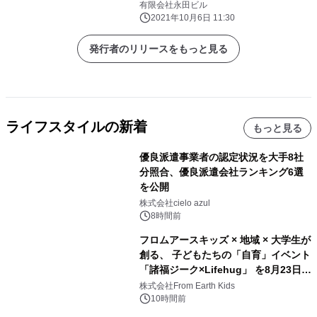
で募集
有限会社永田ビル
2021年10月6日 11:30
発行者のリリースをもっと見る
ライフスタイルの新着
もっと見る
優良派遣事業者の認定状況を大手8社
分照合、優良派遣会社ランキング6選
を公開
株式会社cielo azul
8時間前
フロムアースキッズ × 地域 × 大学生が
創る、 子どもたちの「自育」イベント
「諸福ジーク×Lifehug」 を8月23日
(日)開催
株式会社From Earth Kids
10時間前