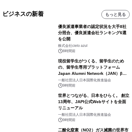
ビジネスの新着
もっと見る
優良派遣事業者の認定状況を大手8社
分照合、優良派遣会社ランキング6選
を公開
株式会社cielo azul
8時間前
現役留学生がつくる、留学生のため
の、留学生専用プラットフォーム
Japan Alumni Network（JAN）β版
をリリース
一般社団法人日本国際化推進協会
9時間前
世界とつながる、日本をひらく。 創立
13周年、JAPI公式Webサイトを全面
リニューアル
一般社団法人日本国際化推進協会
9時間前
二酸化窒素（NO2）ガス滅菌の世界市