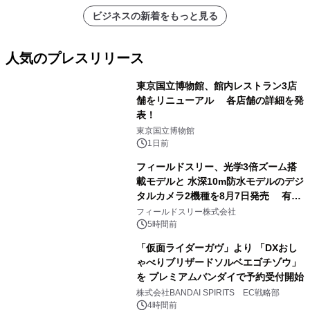
ビジネスの新着をもっと見る
人気のプレスリリース
東京国立博物館、館内レストラン3店
舗をリニューアル 各店舗の詳細を発
表！
1
東京国立博物館
1日前
フィールドスリー、光学3倍ズーム搭
載モデルと 水深10m防水モデルのデジ
タルカメラ2機種を8月7日発売 有効
2
約1300万画素、用途別に選べるコンデ
フィールドスリー株式会社
ジ新登場
5時間前
「仮面ライダーガヴ」より 「DXおし
ゃべりブリザードソルベエゴチゾウ」
を プレミアムバンダイで予約受付開始
3
株式会社BANDAI SPIRITS EC戦略部
4時間前