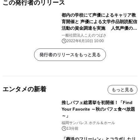
この発行者のリリース
都内の学校にて声優によるキャリア教
育開催と 声優による文学作品朗読配信
活動の資金調達を実施 人気声優の井
澤詩織さん、高柳知葉さん出演の クラ
一般社団法人こえのつばさ
ウドファンディングを6月10日(金)よ
2022年6月10日 10:00
り開始！
発行者のリリースをもっと見る
エンタメの新着
もっと見る
推しパフェ総選挙を初開催！「Find
Your Favorite ～秋のパフェ食べ放題
～」
福岡サンパレス ホテル＆ホール
13分前
「葬送のフリーレン」とコラボしたリ