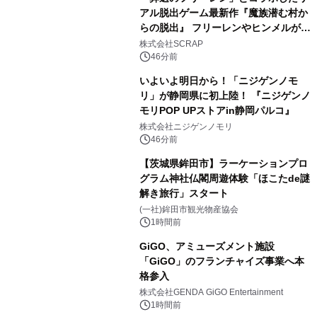
アル脱出ゲーム最新作『魔族潜む村か
らの脱出』 フリーレンやヒンメルが武
器を手に魔族を見据える描き下ろしメ
株式会社SCRAP
インビジュアル公開
46分前
いよいよ明日から！「ニジゲンノモ
リ」が静岡県に初上陸！ 『ニジゲンノ
モリPOP UPストアin静岡パルコ』
株式会社ニジゲンノモリ
46分前
【茨城県鉾田市】ラーケーションプロ
グラム神社仏閣周遊体験「ほこたde謎
解き旅行」スタート
(一社)鉾田市観光物産協会
1時間前
GiGO、アミューズメント施設
「GiGO」のフランチャイズ事業へ本
格参入
株式会社GENDA GiGO Entertainment
1時間前