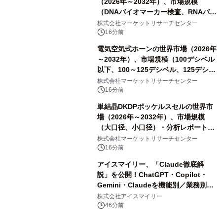
（2026年～2032年）、市場規模
（DNAバイオマーカー検査、RNAバイ
オマーカー検査、タンパク質バイオマ
株式会社マーケットリサーチセンター
ーカー検査、細胞ベースのバイオマー
16分前
カー検査、多項目バイオマーカー検
電気空気式ホーンの世界市場（2026年
査）・分析レポートを発表
～2032年）、市場規模（100デシベル
以下、100～125デシベル、125デシベ
ル以上）・分析レポートを発表
株式会社マーケットリサーチセンター
16分前
単結晶DKDPポッケルスセルの世界市
場（2026年～2032年）、市場規模
（大口径、小口径）・分析レポートを
発表
株式会社マーケットリサーチセンター
16分前
アイスマイリー、「Claude徹底解
説」を公開！ChatGPT・Copilot・
Gemini・Claudeを機能別／業務別に
比較―自社に合う生成AIの選び方がわ
株式会社アイスマイリー
かる実践ガイド
46分前