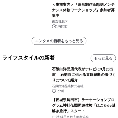
＜事前案内＞『造形制作＆彫刻メンテ
ナンス体験ワークショップ』参加者募
集中
東京都北区
1時間前
エンタメの新着をもっと見る
ライフスタイルの新着
もっと見る
石徹白洋品店代表がテレビに9月に出
演 石徹白に伝わる直線裁断の服づく
りについて紹介
石徹白洋品店株式会社
1分前
【茨城県鉾田市】ラーケーションプロ
グラム神社仏閣周遊体験「ほこたde謎
解き旅行」スタート
(一社)鉾田市観光物産協会