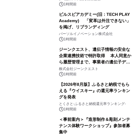
1時間前
ビルスピアカデミー(旧：TECH PLAY
Academy) 「変革は外注できない」
を掲げ、リブランディング
パーソルイノベーション株式会社
1時間前
ジーンクエスト、遺伝子情報の安全な
企業連携技術で特許取得 本人同意か
ら履歴管理まで、事業者の遺伝子デー
タ活用を支援
株式会社ジーンクエスト
1時間前
【2026年8月版】ふるさと納税でもら
える『ウイスキー』の還元率ランキン
グを発表
とくさと-ふるさと納税還元率ランキング-
1時間前
＜事前案内＞『造形制作＆彫刻メンテ
ナンス体験ワークショップ』参加者募
集中