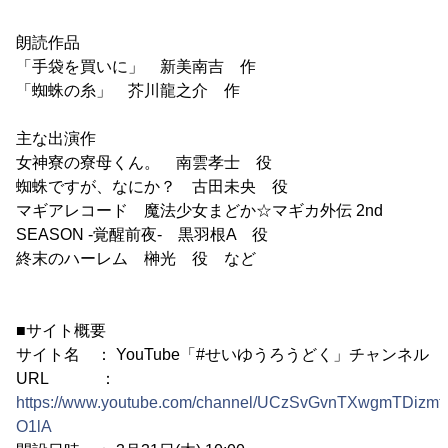
朗読作品
「手袋を買いに」 新美南吉 作
「蜘蛛の糸」 芥川龍之介 作
主な出演作
女神寮の寮母くん。 南雲孝士 役
蜘蛛ですが、なにか？ 古田未央 役
マギアレコード 魔法少女まどか☆マギカ外伝 2nd
SEASON -覚醒前夜- 黒羽根A 役
終末のハーレム 榊光 役 など
■サイト概要
サイト名 ： YouTube「#せいゆうろうどく」チャンネル
URL ：
https://www.youtube.com/channel/UCzSvGvnTXwgmTDizmt-
O1lA