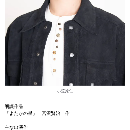
小笠原仁
朗読作品
「よだかの星」 宮沢賢治 作
主な出演作