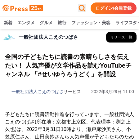
ログイン/会員登録
新着
エンタメ
グルメ
旅行
ファッション・美容
ライフスタ
一般社団法人こえのつばさ
リリース一覧
全国の子どもたちに読書の素晴らしさを伝え
たい！ 人気声優が文学作品を読むYouTubeチ
ャンネル 「#せいゆうろうどく」を開設
一般社団法人こえのつばさ
サービス
2022年3月29日 11:00
子どもたちに読書活動推進を行っています、一般社団法人
こえのつばさ(所在地：京都市上京区、代表理事：渕之上
久也)は、2022年3月31日10時より、瀬戸麻沙美さん、小
笠原仁さん、山田美鈴さんら人気声優が子どもたちのため