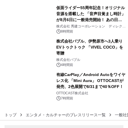
仮面ライダー55周年記念！オリジナル
音源を搭載した 「音声目覚まし時計」
が8月6日に一般発売開始！ あの日の
4
大興奮が今甦る
株式会社 秀建コーポレーション ディレクト
アートギャラリー
8時間前
株式会社バブル、伊勢原市へ3人乗り
EVトゥクトゥク 「VIVEL COCO」を
寄贈
5
株式会社バブル
4時間前
有線CarPlay／Android Autoをワイヤ
レス化 「Mini Aura」 OTTOCASTが
発売、2色展開で8/31まで40％OFF！
6
OTTOCAST株式会社
7時間前
トップ
エンタメ・カルチャーのプレスリリース一覧
一般社