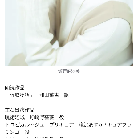
瀬戸麻沙美
朗読作品
「竹取物語」 和田萬吉 訳
主な出演作品
呪術廻戦 釘崎野薔薇 役
トロピカル～ジュ！プリキュア 滝沢あすか / キュアフラ
ミンゴ 役