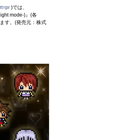
rt=pr
)では、
Light mode-)』(各
たします。(発売元：株式