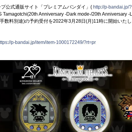
ープ公式通販サイト「プレミアムバンダイ」(
http://p-bandai.jp/?
agotchi(20th Anniversary -Dark mode-/20th Anniversary -
料・手数料別途)の予約受付を2022年3月28日(月)11時に開始い
ttps://p-bandai.jp/item/item-1000172249/?rt=pr