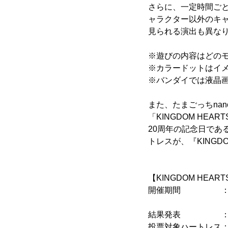
さらに、一定時間ご
ャラクター以外のキ
見られる演出も異な
※遊びの内容はどの
※カラードットはイ
※バンダイでは液晶
また、たまごっちna
「KINGDOM HEA
20周年の記念日である
トレスが、『KINGDO
【KINGDOM HEAR
開催期間 ： 2022年
(日本標
結果発表 ： 202
投票対象ハートレス：