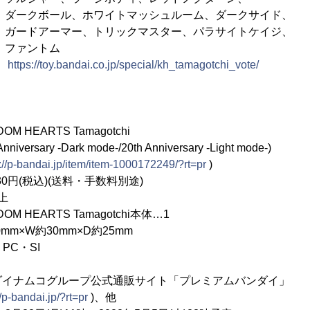
ホワイトマッシュルーム、ダークサイド、
、トリックマスター、パラサイトケイジ、
トム
：
https://toy.bandai.co.jp/special/kh_tamagotchi_vote/
HEARTS Tamagotchi
 -Dark mode-/20th Anniversary -Light mode-)
://p-bandai.jp/item/item-1000172249/?rt=pr
)
円(税込)(送料・手数料別途)
上
 HEARTS Tamagotchi本体…1
m×W約30mm×D約25mm
PC・SI
ダイナムコグループ公式通販サイト「プレミアムバンダイ」
//p-bandai.jp/?rt=pr
)、他