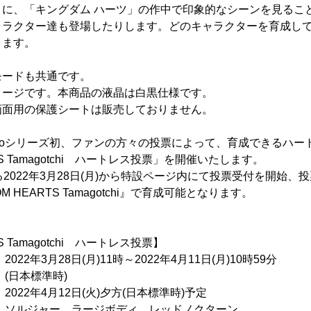
とに、「キングダム ハーツ」の作中で印象的なシーンを見るこ
ャラクター達も登場したりします。どのキャラクターを育成し
ります。
モードも共通です。
メージです。本商品の液晶は白黒仕様です。
画面用の保護シートは販売しておりません。
noシリーズ初、ファンの方々の投票によって、育成できるハー
RTS Tamagotchi ハートレス投票」を開催いたします。
2022年3月28日(月)から特設ページ内にて投票受付を開始、
M HEARTS Tamagotchi』で育成可能となります。
TS Tamagotchi ハートレス投票】
3月28日(月)11時～2022年4月11日(月)10時59分
準時)
2年4月12日(火)夕方(日本標準時)予定
 ソルジャー、ラージボディ、レッドノクターン、