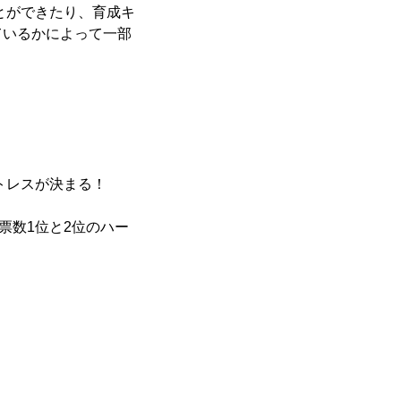
とができたり、育成キ
ているかによって一部
トレスが決まる！
投票数1位と2位のハー