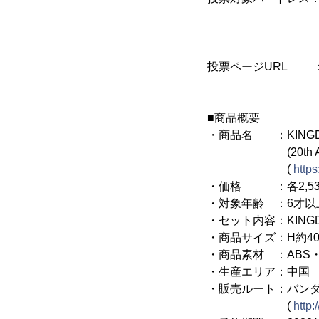
ダークボール、
ガードアーマー
ファン
投票ページURL 
■商品概要
・商品名 ：KINGDOM 
(20th Anniversary
(
https
・価格 ：各2,530
・対象年齢 ：6才以
・セット内容：KINGDOM
・商品サイズ：H約40m
・商品素材 ：ABS・
・生産エリア：中国
・販売ルート：バン
(
http: