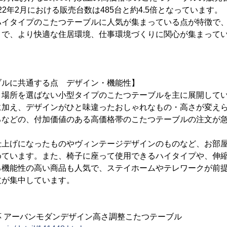
2022年2月における販売台数は485台と約4.5倍となっています。
ハイタイプのこたつテーブルに人気が集まっている点が特徴で
とで、より快適な住居環境、仕事環境づくりに関心が集まって
ブルに共通する点 デザイン・機能性】
く場所を選ばない小型タイプのこたつテーブルを主に展開して
に加え、デザインがひと味違ったおしゃれなもの・高さが変え
るなどの、付加価値のある高価格帯のこたつテーブルの注文が
仕上げになったものやヴィンテージデザインのものなど、お部
めています。また、椅子に座って使用できるハイタイプや、伸
る機能性の高い商品も人気で、ステイホームやテレワークが前
文が集中しています。
 アーバンモダンデザイン高さ調整こたつテーブル