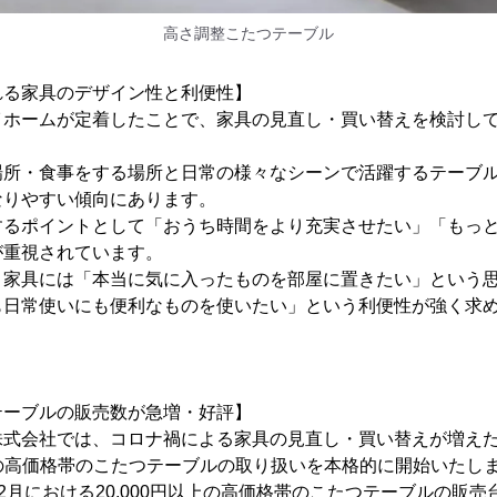
高さ調整こたつテーブル
れる家具のデザイン性と利便性】
イホームが定着したことで、家具の見直し・買い替えを検討し
場所・食事をする場所と日常の様々なシーンで活躍するテーブ
なりやすい傾向にあります。
するポイントとして「おうち時間をより充実させたい」「もっ
が重視されています。
、家具には「本当に気に入ったものを部屋に置きたい」という
も日常使いにも便利なものを使いたい」という利便性が強く求
テーブルの販売数が急増・好評】
式会社では、コロナ禍による家具の見直し・買い替えが増えたこ
以上の高価格帯のこたつテーブルの取り扱いを本格的に開始いたし
21年2月における20,000円以上の高価格帯のこたつテーブルの販売