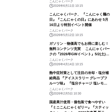
限定セット販売
こんにゃくパーク
2026年6月11日 10:15
こんにゃくパーク、 『こんにゃく麺の
日』『こんにゃくの日』にあわせ 5月
16日より特別イベント開催
こんにゃくパーク
2026年5月12日 10:15
ガソリン・物価高でもお得に楽しむ！
無料コンテンツ充実 こんにゃくパー
クの『2026年GWイベント』5/2(土)よ
り開催
こんにゃくパーク
2026年4月14日 10:15
熱中症対策として注目の冷却・塩分補
給商品 『アイススラリー グレープフ
ルーツ味』 『塩分チャージ 塩レモン
ゼリー』2月1日販売開始
こんにゃくパーク
2026年2月5日 10:30
国産果汁使用・個包装で食べやすい
『ミニこんにゃくゼリー』『スティッ