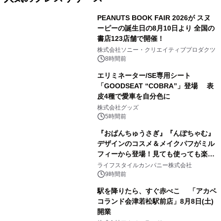
PEANUTS BOOK FAIR 2026が スヌ
ーピーの誕生日の8月10日より 全国の
書店123店舗で開催！
1
株式会社ソニー・クリエイティブプロダクツ
8時間前
エリミネーター/SE専用シート
「GOODSEAT “COBRA”」登場 表
皮4種で愛車を自分色に
2
株式会社グッズ
5時間前
『おぱんちゅうさぎ』『んぽちゃむ』
デザインのコスメ＆メイクパフがミル
フィーから登場！見ても使っても楽し
3
い、ポップでキュートなコレクショ
ライフスタイルカンパニー株式会社
ン。
9時間前
駅を降りたら、すぐ赤べこ 「アカベ
コランド会津若松駅前店」8月8日(土)
開業
4