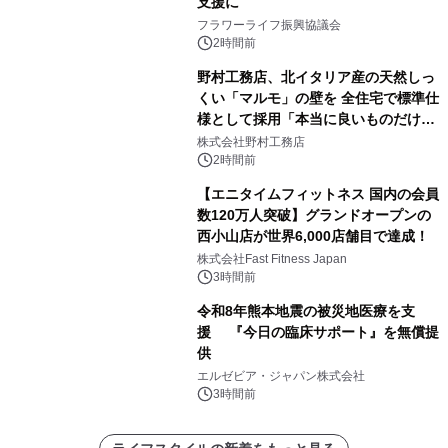
支援に
フラワーライフ振興協議会
2時間前
野村工務店、北イタリア産の天然しっ
くい「マルモ」の壁を 全住宅で標準仕
様として採用「本当に良いものだけに
こだわる」
株式会社野村工務店
2時間前
【エニタイムフィットネス 国内の会員
数120万人突破】グランドオープンの
西小山店が世界6,000店舗目で達成！
株式会社Fast Fitness Japan
3時間前
令和8年熊本地震の被災地医療を支
援 『今日の臨床サポート』を無償提
供
エルゼビア・ジャパン株式会社
3時間前