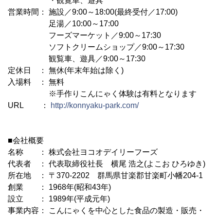
・観覧車、遊具
営業時間： 施設／9:00～18:00(最終受付／17:00)
足湯／10:00～17:00
フーズマーケット／9:00～17:30
ソフトクリームショップ／9:00～17:30
観覧車、遊具／9:00～17:30
定休日 ： 無休(年末年始は除く)
入場料 ： 無料
※手作りこんにゃく体験は有料となります
URL ：
http://konnyaku-park.com/
■会社概要
名称 ： 株式会社ヨコオデイリーフーズ
代表者 ： 代表取締役社長 横尾 浩之(よこお ひろゆき)
所在地 ： 〒370-2202 群馬県甘楽郡甘楽町小幡204-1
創業 ： 1968年(昭和43年)
設立 ： 1989年(平成元年)
事業内容： こんにゃくを中心とした食品の製造・販売・