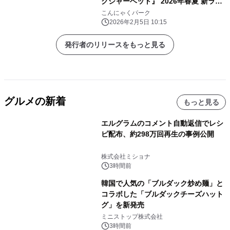
クシャーベット』 2026年春夏 新ライ
ンアップを2/1より発売
こんにゃくパーク
2026年2月5日 10:15
発行者のリリースをもっと見る
グルメの新着
もっと見る
エルグラムのコメント自動返信でレシ
ピ配布、約298万回再生の事例公開
株式会社ミショナ
3時間前
韓国で人気の「ブルダック炒め麺」と
コラボした「ブルダックチーズハット
グ」を新発売
ミニストップ株式会社
3時間前