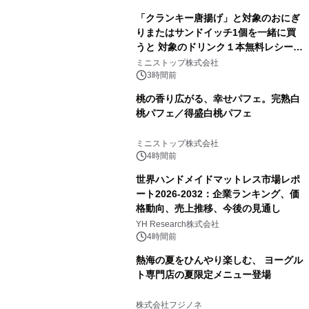
「クランキー唐揚げ」と対象のおにぎ
りまたはサンドイッチ1個を一緒に買
うと 対象のドリンク１本無料レシート
クーポンもらえる！※1
ミニストップ株式会社
3時間前
桃の香り広がる、幸せパフェ。完熟白
桃パフェ／得盛白桃パフェ
ミニストップ株式会社
4時間前
世界ハンドメイドマットレス市場レポ
ート2026-2032：企業ランキング、価
格動向、売上推移、今後の見通し
YH Research株式会社
4時間前
熱海の夏をひんやり楽しむ、 ヨーグル
ト専門店の夏限定メニュー登場
株式会社フジノネ