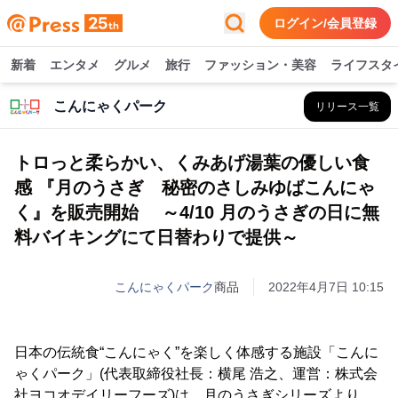
ログイン/会員登録
新着
エンタメ
グルメ
旅行
ファッション・美容
ライフスタ
こんにゃくパーク
リリース一覧
トロっと柔らかい、くみあげ湯葉の優しい食
感 『月のうさぎ 秘密のさしみゆばこんにゃ
く』を販売開始 ～4/10 月のうさぎの日に無
料バイキングにて日替わりで提供～
こんにゃくパーク
商品
2022年4月7日 10:15
日本の伝統食“こんにゃく”を楽しく体感する施設「こんに
ゃくパーク」(代表取締役社長：横尾 浩之、運営：株式会
社ヨコオデイリーフーズ)は、月のうさぎシリーズより、