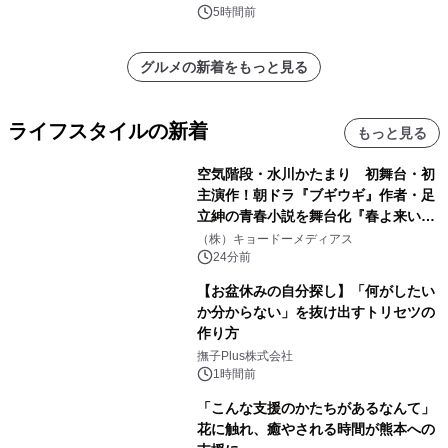
5時間前
グルメの新着をもっと見る
ライフスタイルの新着
もっと見る
空気階段・水川かたまり 初舞台・初
主演作！朝ドラ『ブギウギ』作者・足
立紳の青春小説を舞台化『春よ来い、
マジで来い』キービジュアル解禁！
（株）キョードーメディアス
24分前
【お盆休みの自分探し】「何がしたい
か分からない」を抜け出すトリセツの
作り方
撫子Plus株式会社
1時間前
「こんな支援のかたちがあるなんて」
花に触れ、癒やされる時間が熊本への