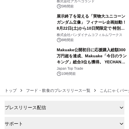
株式会社アカベコランド
5時間前
展示終了を迎える「実物大ユニコーン
ガンダム立像」 フィナーレ企画始動！
8月22日(土)から10日間限定で 特別映
5
像『UNICORN GUNDAM Statue ―
株式会社バンダイナムコフィルムワークス
BEYOND POSSIBILITY ―』を上映！
8時間前
Makuake公開初日に応援購入総額300
万円超を達成、Makuake「今日のラン
キング」総合3位も獲得。 YECHAN音
6
浴シンギングボウル第2弾の大型サイ
Japan Top Trade
ズ（XL・2XL・3XL）を先行販売中
10時間前
トップ
フード・飲食のプレスリリース一覧
こんにゃくパー
プレスリリース配信
サポート