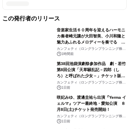
この発行者のリリース
音楽家生活６０周年を迎えるハーモニ
カ奏者崎元讓が大田智美、小川和隆と
魅力あふれるメロディーを奏でる
『ファンタスティック・トリオⅢ』チ
カンフェティ（ロングランプランニング株式
会社）
ケット8月24日(月)～発売開始！
1時間前
第38回池袋演劇祭参加作品 劇・若竹
第8回公演「天草騒乱記－四郎（し
ろ）と呼ばれた少女－」チケット販売
開始
カンフェティ（ロングランプランニング株式
会社）
1日前
咲妃みゆ、渡邊圭祐ら出演『Yerma イ
ェルマ』ツアー最終地・愛知公演 ８
月8日(土)チケット発売開始！
カンフェティ（ロングランプランニング株式
会社）
1日前