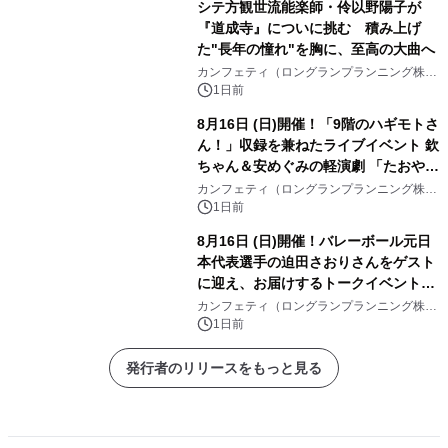
シテ方観世流能楽師・伶以野陽子が
『道成寺』についに挑む 積み上げ
た"長年の憧れ"を胸に、至高の大曲へ
カンフェティ（ロングランプランニング株式
会社）
1日前
8月16日 (日)開催！「9階のハギモトさ
ん！」収録を兼ねたライブイベント 欽
ちゃん＆安めぐみの軽演劇 「たおやか
な心」 チケット販売中
カンフェティ（ロングランプランニング株式
会社）
1日前
8月16日 (日)開催！バレーボール元日
本代表選手の迫田さおりさんをゲスト
に迎え、お届けするトークイベント
『第4回 堀口はしのお話の会』チケッ
カンフェティ（ロングランプランニング株式
会社）
ト発売中
1日前
発行者のリリースをもっと見る