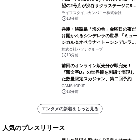
望の2号店が渋谷サクラステージに8月
21日オープン！
ライフスタイルカンパニー株式会社
13分前
兵庫・淡路島「海の舎」金曜日の夜だ
け開かれるシンデレラの世界 『ミュー
ジカル＆オペラナイト～シンデレラ
～』 9月4日より開催
株式会社パソナグループ
13分前
前回のオンライン販売分が即完売！
『頭文字D』の世界観を刺繍で表現し
た数量限定スカジャン、第二回予約販
売を開始！
CAMSHOP.JP
13分前
エンタメの新着をもっと見る
人気のプレスリリース