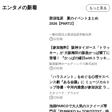
エンタメの新着
もっと見る
那須塩原 夏のイベントまとめ
2026【PART2】
一般社団法人那須塩原市観光局
12分前
【参加無料】 阪神タイガース「トラッ
キー」が 大阪梅田の阪急かっぱ横丁に
登場！ 『かっぱの縁日withトラッキ
ー』
阪急阪神ホールディングス株式会社
13分前
「ハラスメント」をめぐる心理サスペ
ンス劇『ある会議』に ミュージカルト
ップ俳優・中河内雅貴が参加決定 ラテ
ン・ジャズ界で活躍するSAYAKAが生
カタリーナ・デラルテ
演奏で参加も！
13分前
池袋PARCOで大人気のスクイーズ専
門店「PUNIKKO by TOKOTOYZ」待