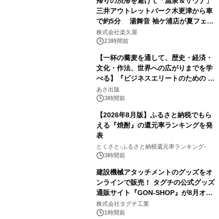
帰りの渋滞を避けて「温泉＆サウナ」
三井アウトレットパーク木更津から車
で約5分 湯舞音 袖ケ浦店が夏フェア
1
メニューを提供
株式会社楽久屋
23時間前
【一杯の蕎麦を通して、歴史・経済・
文化・作法、世界への広がりまでを学
べる】『ビジネスエリートのための 教
2
養としての蕎麦』2026年8月25日
あさ出版
（火）発売
3時間前
【2026年8月版】ふるさと納税でもら
える『焼酎』の還元率ランキングを発
表
3
とくさと-ふるさと納税還元率ランキング-
3時間前
建設機械アタッチメントのグッズをオ
ンラインで販売！ タグチの公式グッズ
通販サイト『GON-SHOP』が8月オー
4
プン
株式会社タグチ工業
1時間前