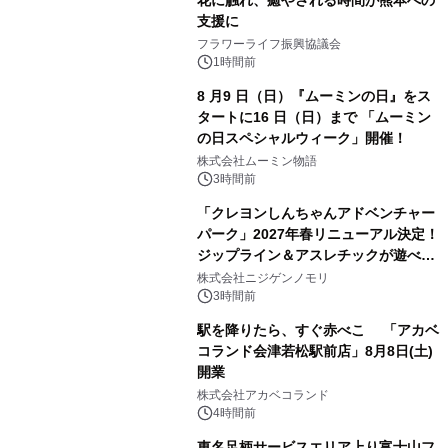
支援に
フラワーライフ振興協議会
1時間前
8 月9 日（日）『ムーミンの日』をス
タートに16 日（日）まで 「ムーミン
の日スペシャルウィーク」開催！
株式会社ムーミン物語
3時間前
「クレヨンしんちゃんアドベンチャー
パーク」2027年春リニューアル決定！
ジップライン＆アスレチックが遊べる
のは今年が最後！ 「ラスト！ドキがム
株式会社ニジゲンノモリ
ネムネ～大作戦！」始動
3時間前
駅を降りたら、すぐ赤べこ 「アカベ
コランド会津若松駅前店」8月8日(土)
開業
株式会社アカベコランド
4時間前
東名足柄サービスエリア上り富士山フ