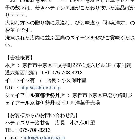
「和」の素材を用い、「洋」の技巧を凝らし昇華させた菓
子の数々は、若きパティシエ達がこだわり抜いた逸品ばか
り・・・。
大切な方への贈り物に最適な、ひと味違う「和魂洋才」の
お菓子です。
洗練された店内に並ぶ至高のスイーツをぜひご賞味くださ
い。
【会社概要】
本店 ： 京都市中京区三文字町227-1藤六ビル1F（東洞院
通六角西北角） TEL 075-708-3213
イートイン有 / 店長：小久保叶望
URL：
http://rakkansha.jp
ジェイアール京都伊勢丹店 ： 京都市下京区東塩小路町ジ
ェイアール京都伊勢丹地下１Ｆ洋菓子売場
【お客様からのお問い合わせ先】
パティスリー洛甘舎 店長 小久保叶望
TEL：075-708-3213
e-mail：
info@rakkansha.jp