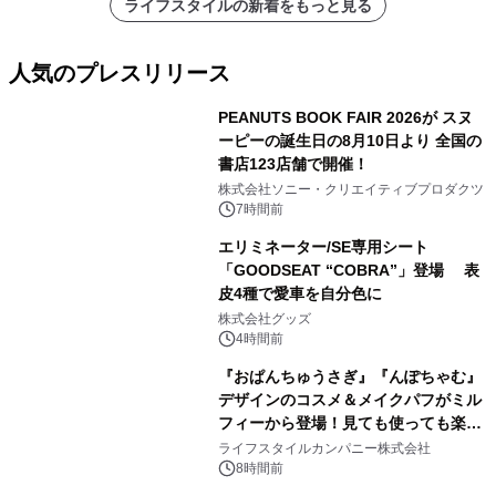
ライフスタイルの新着をもっと見る
人気のプレスリリース
PEANUTS BOOK FAIR 2026が スヌ
ーピーの誕生日の8月10日より 全国の
書店123店舗で開催！
1
株式会社ソニー・クリエイティブプロダクツ
7時間前
エリミネーター/SE専用シート
「GOODSEAT “COBRA”」登場 表
皮4種で愛車を自分色に
2
株式会社グッズ
4時間前
『おぱんちゅうさぎ』『んぽちゃむ』
デザインのコスメ＆メイクパフがミル
フィーから登場！見ても使っても楽し
3
い、ポップでキュートなコレクショ
ライフスタイルカンパニー株式会社
ン。
8時間前