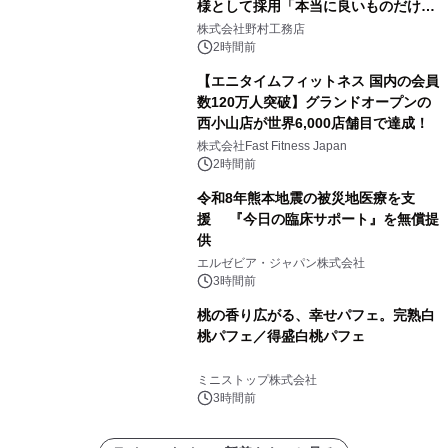
様として採用「本当に良いものだけに
こだわる」
株式会社野村工務店
2時間前
【エニタイムフィットネス 国内の会員
数120万人突破】グランドオープンの
西小山店が世界6,000店舗目で達成！
株式会社Fast Fitness Japan
2時間前
令和8年熊本地震の被災地医療を支
援 『今日の臨床サポート』を無償提
供
エルゼビア・ジャパン株式会社
3時間前
桃の香り広がる、幸せパフェ。完熟白
桃パフェ／得盛白桃パフェ
ミニストップ株式会社
3時間前