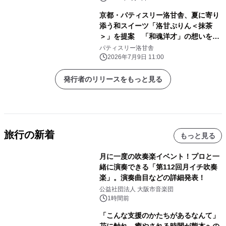
京都・パティスリー洛甘舎、夏に寄り
添う和スイーツ「洛甘ぷりん＜抹茶
＞」を提案 「和魂洋才」の想いを込
めた、和三盆仕立ての濃厚抹茶ぷりん
パティスリー洛甘舎
2026年7月9日 11:00
発行者のリリースをもっと見る
旅行の新着
もっと見る
月に一度の吹奏楽イベント！プロと一
緒に演奏できる「第112回月イチ吹奏
楽」。演奏曲目などの詳細発表！
公益社団法人 大阪市音楽団
1時間前
「こんな支援のかたちがあるなんて」
花に触れ、癒やされる時間が熊本への