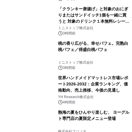
「クランキー唐揚げ」と対象のおにぎ
りまたはサンドイッチ1個を一緒に買
うと 対象のドリンク１本無料レシート
クーポンもらえる！※1
ミニストップ株式会社
3時間前
桃の香り広がる、幸せパフェ。完熟白
桃パフェ／得盛白桃パフェ
ミニストップ株式会社
3時間前
世界ハンドメイドマットレス市場レポ
ート2026-2032：企業ランキング、価
格動向、売上推移、今後の見通し
YH Research株式会社
4時間前
熱海の夏をひんやり楽しむ、 ヨーグル
ト専門店の夏限定メニュー登場
株式会社フジノネ