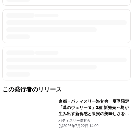
この発行者のリリース
京都・パティスリー洛甘舎 夏季限定
「葛のヴェリーヌ」3種 新発売～葛が
生み出す新食感と果実の美味しさを楽
しむ、和洋融合のカップデザート～
パティスリー洛甘舎
2026年7月22日 14:00