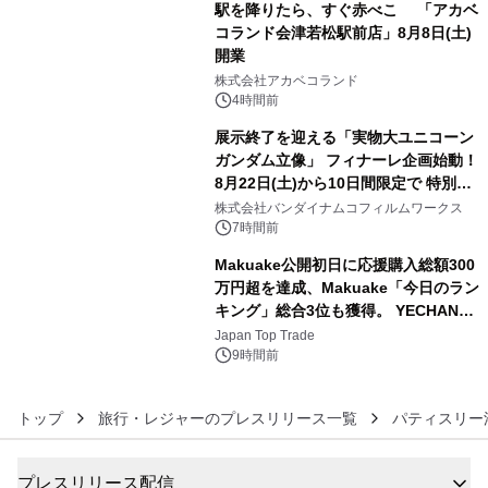
駅を降りたら、すぐ赤べこ 「アカベ
コランド会津若松駅前店」8月8日(土)
開業
4
株式会社アカベコランド
4時間前
展示終了を迎える「実物大ユニコーン
ガンダム立像」 フィナーレ企画始動！
8月22日(土)から10日間限定で 特別映
5
像『UNICORN GUNDAM Statue ―
株式会社バンダイナムコフィルムワークス
BEYOND POSSIBILITY ―』を上映！
7時間前
Makuake公開初日に応援購入総額300
万円超を達成、Makuake「今日のラン
キング」総合3位も獲得。 YECHAN音
6
浴シンギングボウル第2弾の大型サイ
Japan Top Trade
ズ（XL・2XL・3XL）を先行販売中
9時間前
トップ
旅行・レジャーのプレスリリース一覧
パティスリー
プレスリリース配信