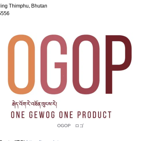
g Thimphu, Bhutan
5556
OGOP ロゴ