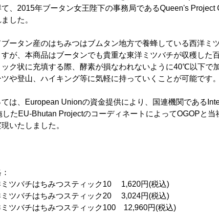
2015年ブータン女王陛下の事務局であるQueen's Project 
れました。
てブータン産のはちみつはブムタン地方で養蜂している西洋ミ
ますが、本商品はブータンでも貴重な東洋ミツバチが収穫した
ック状に充填する際、酵素が損なわれないように40℃以下で
ーツや登山、ハイキング等に気軽に持っていくことが可能です
European Unionの資金提供により、国連機関であるInternati
)の実施したEU-Bhutan ProjectのコーディネートによってOGO
実現いたしました。
格：
ミツバチはちみつスティック10 1,620円(税込)
ミツバチはちみつスティック20 3,024円(税込)
ミツバチはちみつスティック100 12,960円(税込)