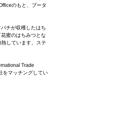
Officeのもと、ブータ
ツバチが収穫したはち
百花蜜のはちみつとな
加熱しています。ステ
。
onal Trade
Pと当社をマッチングしてい