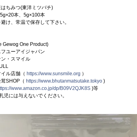
はちみつ(東洋ミツバチ)
g×20本、5g×100本
を避け、常温で保存して下さい。
ewog One Product)
エフユーアイジャパン
サン・スマイル
LL
マイル店舗（
https://www.sunsmile.org
）
HOP（
https://www.bhutanmatsutake.tokyo
)
ttps://www.amazon.co.jp/dp/B09V2QJK8S
)等
の乳児には与えないでください。