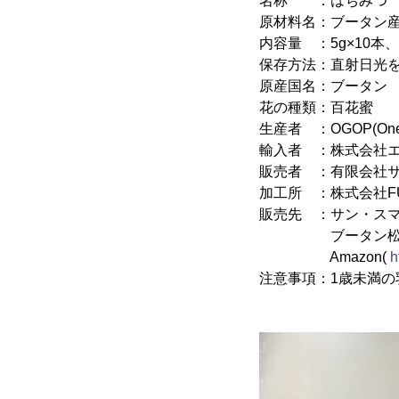
名称 ：はちみつ
原材料名：ブータン産
内容量 ：5g×10本、5
保存方法：直射日光
原産国名：ブータン
花の種類：百花蜜
生産者 ：OGOP(One G
輸入者 ：株式会社
販売者 ：有限会社
加工所 ：株式会社FU
販売先 ：サン・ス
ブータン松茸S
Amazon(
h
注意事項：1歳未満