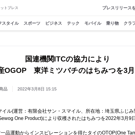
プレスリリース
アットプレス
フスタイル
スポーツ
ビジネス
テック
モバイル
乗り物
クラ
国連機関ITCの協力により
産OGOP 東洋ミツバチのはちみつを3月
商品
2022年3月8日 15:15
マイル(運営：有限会社サン・スマイル、所在地：埼玉県ふじみ
 Gewog One Product)により収穫されたはちみつを2022年
品運動からインスピレーションを得たタイのOTOP(One Tambon O