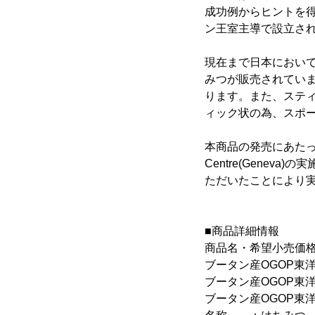
成功例からヒントを得て、
ン王室主導で設立さ
現在まで日本におい
みつが販売されてい
ります。また、スティ
ィック状の為、スポ
本商品の発売にあたっては、
Centre(Geneva
ただいたことにより
■商品詳細情報
商品名・希望小売価
ブータン産OGOP東洋
ブータン産OGOP東洋
ブータン産OGOP東洋