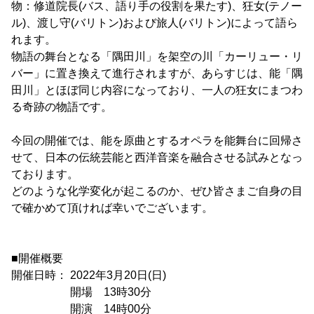
物：修道院長(バス、語り手の役割を果たす)、狂女(テノー
ル)、渡し守(バリトン)および旅人(バリトン)によって語ら
れます。
物語の舞台となる「隅田川」を架空の川「カーリュー・リ
バー」に置き換えて進行されますが、あらすじは、能「隅
田川」とほぼ同じ内容になっており、一人の狂女にまつわ
る奇跡の物語です。
今回の開催では、能を原曲とするオペラを能舞台に回帰さ
せて、日本の伝統芸能と西洋音楽を融合させる試みとなっ
ております。
どのような化学変化が起こるのか、ぜひ皆さまご自身の目
で確かめて頂ければ幸いでございます。
■開催概要
開催日時： 2022年3月20日(日)
開場 13時30分
開演 14時00分