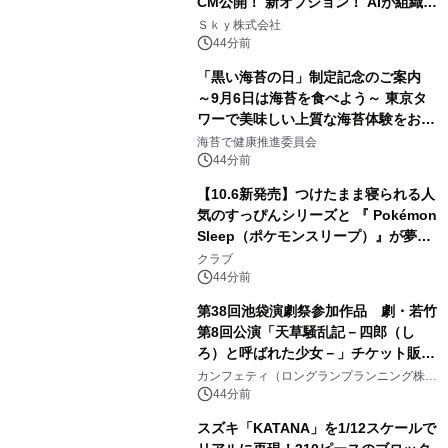
CM公開！ 新オプション！ AIが組織の
業務実態を分析し労務改善を支援。 藤
Ｓｋｙ株式会社
原竜也メイキング動画公開 「もしAIが
44分前
自分を分析したら、すぐ休めと言われ
「黒い海苔の日」制定記念のご案内
る自信がある」「昨年の夏はカブトム
～9月6日は海苔を食べよう～ 東京タ
シを捕まえたり、虫と戦ったり…」
ワーで美味しい上質な海苔体験をお届
けします！
海苔で健康推進委員会
44分前
【10.6新発売】つけたまま寝られる人
気のすっぴんシリーズと 『 Pokémon
Sleep（ポケモンスリープ）』が夢の
コラボレーション！
クラブ
44分前
第38回池袋演劇祭参加作品 劇・若竹
第8回公演「天草騒乱記－四郎（し
ろ）と呼ばれた少女－」チケット販売
開始
カンフェティ（ロングランプランニング株式
会社）
44分前
スズキ「KATANA」を1/12スケールで