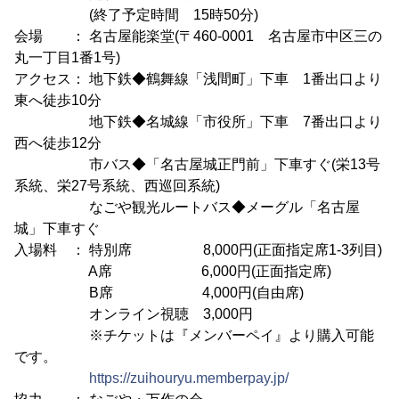
(終了予定時間 15時50分)
会場 ： 名古屋能楽堂(〒460-0001 名古屋市中区三の
丸一丁目1番1号)
アクセス： 地下鉄◆鶴舞線「浅間町」下車 1番出口より
東へ徒歩10分
地下鉄◆名城線「市役所」下車 7番出口より
西へ徒歩12分
市バス◆「名古屋城正門前」下車すぐ(栄13号
系統、栄27号系統、西巡回系統)
なごや観光ルートバス◆メーグル「名古屋
城」下車すぐ
入場料 ： 特別席 8,000円(正面指定席1-3列目)
A席 6,000円(正面指定席)
B席 4,000円(自由席)
オンライン視聴 3,000円
※チケットは『メンバーペイ』より購入可能
です。
https://zuihouryu.memberpay.jp/