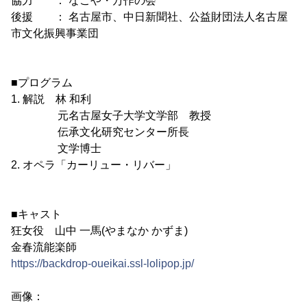
協力 ： なごや・万作の会
後援 ： 名古屋市、中日新聞社、公益財団法人名古屋
市文化振興事業団
■プログラム
1. 解説 林 和利
元名古屋女子大学文学部 教授
伝承文化研究センター所長
文学博士
2. オペラ「カーリュー・リバー」
■キャスト
狂女役 山中 一馬(やまなか かずま)
金春流能楽師
https://backdrop-oueikai.ssl-lolipop.jp/
画像：