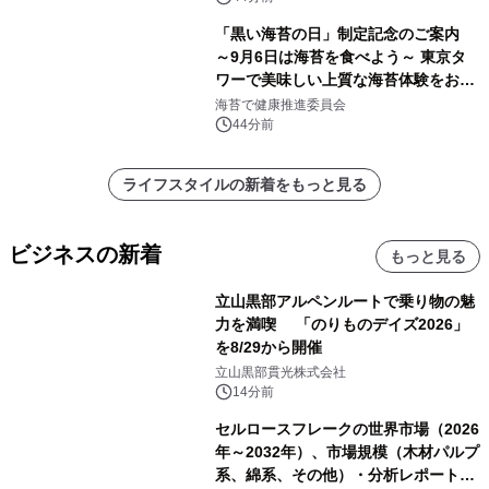
「黒い海苔の日」制定記念のご案内
～9月6日は海苔を食べよう～ 東京タ
ワーで美味しい上質な海苔体験をお届
けします！
海苔で健康推進委員会
44分前
ライフスタイルの新着をもっと見る
ビジネスの新着
もっと見る
立山黒部アルペンルートで乗り物の魅
力を満喫 「のりものデイズ2026」
を8/29から開催
立山黒部貫光株式会社
14分前
セルロースフレークの世界市場（2026
年～2032年）、市場規模（木材パルプ
系、綿系、その他）・分析レポートを