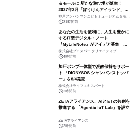
＆モールに 新たな遊び場が誕生！
2027年2月「ぼうけんアイランド」が
3
オープン
神戸アンパンマンこどもミュージアム＆モー
ル
21時間前
あなたの生活を便利に、人生を豊かに
するIT型デジタル・ノート
『MyLifeNote』がアイデア募集 優
4
秀賞100名に1年間無償試用
株式会社プロスパー クリエイティブ
4時間前
加圧ポンプ一体型で炭酸保持をサポー
ト 「DIONYSOS シャンパンストッパ
ー」を8/4発売
5
株式会社ライフエキスパート
2時間前
ZETAアライアンス、AIとIoTの共創を
推進する 「Agentic IoT Lab」を設立
6
ZETAアライアンス
2時間前