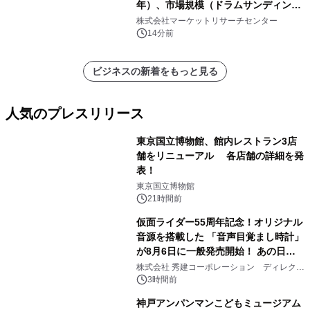
年）、市場規模（ドラムサンディング
マシン、ジェットサンディングマシ
株式会社マーケットリサーチセンター
ン、ローラーサンディングマシン、そ
14分前
の他）・分析レポートを発表
ビジネスの新着をもっと見る
人気のプレスリリース
東京国立博物館、館内レストラン3店
舗をリニューアル 各店舗の詳細を発
表！
1
東京国立博物館
21時間前
仮面ライダー55周年記念！オリジナル
音源を搭載した 「音声目覚まし時計」
が8月6日に一般発売開始！ あの日の
2
大興奮が今甦る
株式会社 秀建コーポレーション ディレクト
アートギャラリー
3時間前
神戸アンパンマンこどもミュージアム