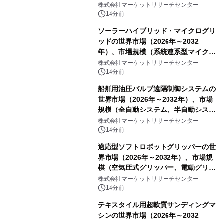
発表
株式会社マーケットリサーチセンター
14分前
ソーラーハイブリッド・マイクログリ
ッドの世界市場（2026年～2032
年）、市場規模（系統連系型マイクロ
グリッド、独立型マイクログリッ
株式会社マーケットリサーチセンター
ド）・分析レポートを発表
14分前
船舶用油圧バルブ遠隔制御システムの
世界市場（2026年～2032年）、市場
規模（全自動システム、半自動システ
ム）・分析レポートを発表
株式会社マーケットリサーチセンター
14分前
適応型ソフトロボットグリッパーの世
界市場（2026年～2032年）、市場規
模（空気圧式グリッパー、電動グリッ
パー）・分析レポートを発表
株式会社マーケットリサーチセンター
14分前
テキスタイル用超軟質サンディングマ
シンの世界市場（2026年～2032