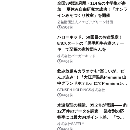
全国39都道府県・114名の小学生が参
加 夏休み自由研究大成功！「オンラ
インみそづくり教室」を開催
公益財団法人ノエビアグリーン財団
29分前
ハローキッド、50回目のお盆限定！
8/8スタートの「黒毛和牛赤身ステー
キ」で至福の家族団らんを
株式会社バーガーキッド
44分前
飲み放題もカラオケも”楽しいが、ぜ
んぶ込み”！『大江戸温泉Premium 山
中グランドホテル』にてPremiumシリ
ーズ初のオールインクルーシブ導入
GENSEN HOLDINGS株式会社
44分前
水道修理の相談、95.2％が電話―― 約
12万件のデータを調査 業者別の応
答率には最大84ポイント差、 「つな
がりやすさ」も選定基準に
株式会社SAFELY
44分前