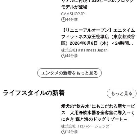
リアルに再現！310ピースのブロック
モデルが登場
CAMSHOP.JP
44分前
【リニューアルオープン】エニタイム
フィットネス京王笹塚店（東京都渋谷
区）2026年8月6日（木）＜24時間年
中無休のフィットネスジム＞
株式会社Fast Fitness Japan
44分前
エンタメの新着をもっと見る
ライフスタイルの新着
もっと見る
愛犬の"飲み水"にもこだわる新サービ
ス 犬用浄軟水器を全客室に導入～く
にさき 森と海のドッグリゾート～
株式会社リロバケーションズ
14分前