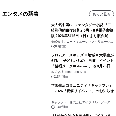
エンタメの新着
もっと見る
大人気中国BLファンタジー小説 『二
哈和他的白猫師尊』5巻・6巻電子書籍
版 2026年8月9日（日）より順次配信
開始
株式会社ソニー・ミュージックソリューショ
ンズ
8時間前
フロムアースキッズ × 地域 × 大学生が
創る、 子どもたちの「自育」イベント
「諸福ジーク×Lifehug」 を8月23日
(日)開催
株式会社From Earth Kids
13時間前
学園生活コミュニティ「キャラフレ」
｜2026『夏祭りイベント』のお知らせ
キャラフレ｜株式会社エイプリル・データ・
デザインズ
13時間前
『8歳から始める魔法学』ボイスコミ