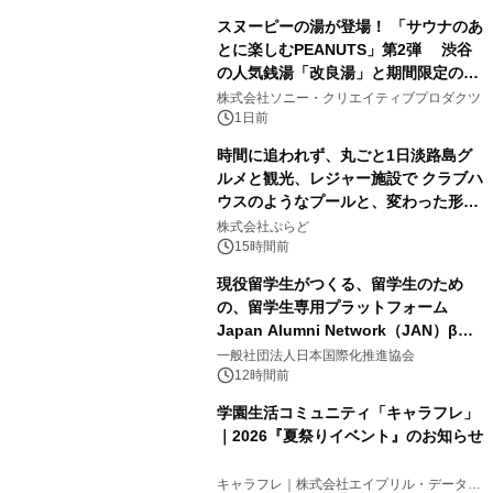
スヌーピーの湯が登場！ 「サウナのあ
とに楽しむPEANUTS」第2弾 渋谷
の人気銭湯「改良湯」と期間限定のコ
1
ラボレーション サウナイキタイコラ
株式会社ソニー・クリエイティブプロダクツ
ボグッズも発売決定！
1日前
時間に追われず、丸ごと1日淡路島グ
ルメと観光、レジャー施設で クラブハ
ウスのようなプールと、変わった形の
2
サウナも 「THE BOXY AWAJI」のお
株式会社ぷらど
得な素泊まり連泊プランで
15時間前
現役留学生がつくる、留学生のため
の、留学生専用プラットフォーム
Japan Alumni Network（JAN）β版
3
をリリース
一般社団法人日本国際化推進協会
12時間前
学園生活コミュニティ「キャラフレ」
｜2026『夏祭りイベント』のお知らせ
4
キャラフレ｜株式会社エイプリル・データ・