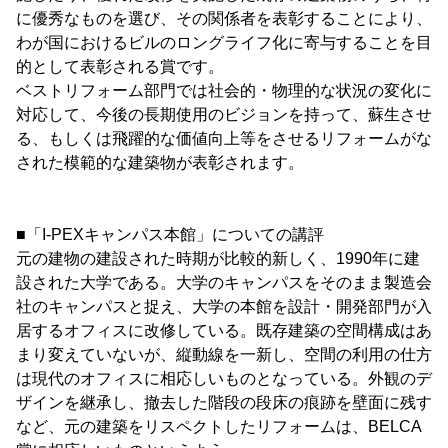
に優秀なものを選び、その関係者を表彰することにより、
わが国におけるビルのロングライフ化に寄与することを目
的として表彰される賞です。
ベストリフォーム部門では社会的・物理的な状況の変化に
対応して、今後の長期使用のビジョンを持って、蘇生させ
る、もしくは飛躍的な価値向上等をさせるリフォームがな
された模範的な建築物が表彰されます。
■「I-PEXキャンパス本館」についての講評
元の建物の建設された時期が比較的新しく、1990年に建
設された大学である。大学のキャンパスをそのまま製造会
社のキャンパスと捉え、大学の本館を設計・開発部門が入
居するオフィスに改修している。既存建築の空間構成はあ
まり変えていないが、縦動線を一新し、空間の利用の仕方
は現代のオフィスに相応しいものとなっている。外観のデ
ザインを継承し、撤去した階段の段床の痕跡を壁面に残す
など、元の建築をリスペクトしたリフォームは、BELCA