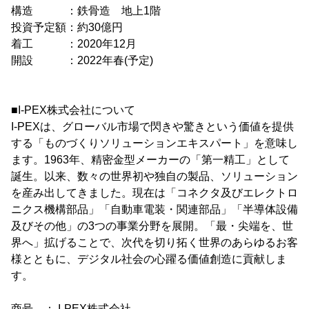
構造 ：鉄骨造 地上1階
投資予定額：約30億円
着工 ：2020年12月
開設 ：2022年春(予定)
■I-PEX株式会社について
I-PEXは、グローバル市場で閃きや驚きという価値を提供
する「ものづくりソリューションエキスパート」を意味し
ます。1963年、精密金型メーカーの「第一精工」として
誕生。以来、数々の世界初や独自の製品、ソリューション
を産み出してきました。現在は「コネクタ及びエレクトロ
ニクス機構部品」「自動車電装・関連部品」「半導体設備
及びその他」の3つの事業分野を展開。「最・尖端を、世
界へ」拡げることで、次代を切り拓く世界のあらゆるお客
様とともに、デジタル社会の心躍る価値創造に貢献しま
す。
商号 ： I-PEX株式会社