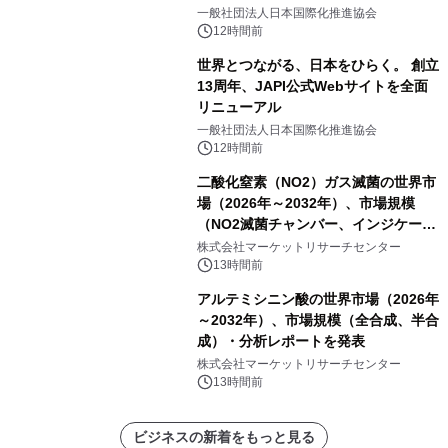
をリリース
一般社団法人日本国際化推進協会
12時間前
世界とつながる、日本をひらく。 創立
13周年、JAPI公式Webサイトを全面
リニューアル
一般社団法人日本国際化推進協会
12時間前
二酸化窒素（NO2）ガス滅菌の世界市
場（2026年～2032年）、市場規模
（NO2滅菌チャンバー、インジケータ
ーおよびモニタリングシステム、その
株式会社マーケットリサーチセンター
他）・分析レポートを発表
13時間前
アルテミシニン酸の世界市場（2026年
～2032年）、市場規模（全合成、半合
成）・分析レポートを発表
株式会社マーケットリサーチセンター
13時間前
ビジネスの新着をもっと見る