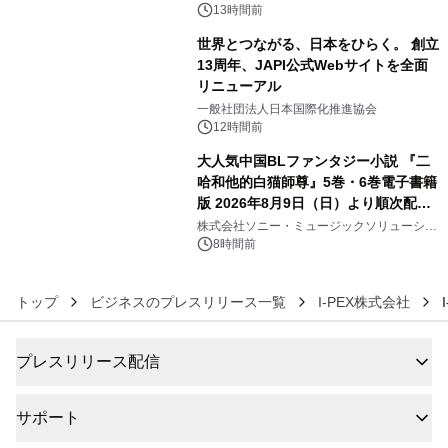
デザインズ
13時間前
世界とつながる、日本をひらく。 創立
13周年、JAPI公式Webサイトを全面
リニューアル
5
一般社団法人日本国際化推進協会
12時間前
大人気中国BLファンタジー小説 『二
哈和他的白猫師尊』5巻・6巻電子書籍
版 2026年8月9日（日）より順次配信
6
開始
株式会社ソニー・ミュージックソリューショ
ンズ
8時間前
トップ
ビジネスのプレスリリース一覧
I-PEX株式会社
プレスリリース配信
サポート