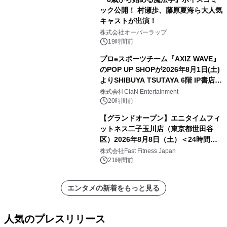
ック公開！ 村瀬歩、藤原夏海ら大人気
キャストが出演！
株式会社オーバーラップ
19時間前
プロeスポーツチーム『AXIZ WAVE』
のPOP UP SHOPが2026年8月1日(土)
よりSHIBUYA TSUTAYA 6階 IP書店で
開催決定！！
株式会社ClaN Entertainment
20時間前
【グランドオープン】エニタイムフィ
ットネス二子玉川店（東京都世田谷
区）2026年8月8日（土）＜24時間年
中無休のフィットネスジム＞
株式会社Fast Fitness Japan
21時間前
エンタメの新着をもっと見る
人気のプレスリリース