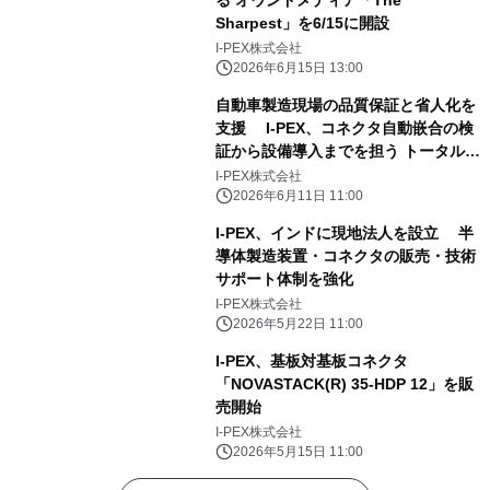
る オウンドメディア「The
Sharpest」を6/15に開設
I-PEX株式会社
2026年6月15日 13:00
自動車製造現場の品質保証と省人化を
支援 I-PEX、コネクタ自動嵌合の検
証から設備導入までを担う トータルソ
リューション「CARA」を本格販売開
I-PEX株式会社
始
2026年6月11日 11:00
I-PEX、インドに現地法人を設立 半
導体製造装置・コネクタの販売・技術
サポート体制を強化
I-PEX株式会社
2026年5月22日 11:00
I-PEX、基板対基板コネクタ
「NOVASTACK(R) 35-HDP 12」を販
売開始
I-PEX株式会社
2026年5月15日 11:00