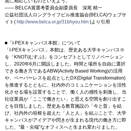
賞に相応しいものといえよう。
―― BELCA賞選考委員会副委員長 深尾 精一
公益社団法人ロングライフビル推進協会(BELCA)ウェブサ
イト(
http://www.belca.or.jp/31bhyou.htm
)より引用
■「I-PEXキャンパス本館」について
「I-PEXキャンパス」本館は、歴史ある大学キャンパス※
を「KNOT(むすぶ)」をコンセプトとしてリノベーション
し、2020年6月に開設しました。時間と場所を自由に選択
できる働き方であるABW(Activity Based Working)の活用
や、ペーパーレスを起点としたDX(Digital Transformation)
を推進するとともに、社内外のコミュニケーションを活性
化させる場を設置することで、働く人の感性を刺激し、当
社従業員が「ここで働きたい」と思える空間を創り出すこ
とを目指しました。歴史ある教育施設の「今と昔」を結
び、社内外の垣根を超えた「人と人」を結ぶことで、大学
キャンパスがアイデアや閃きが生まれる現代の働き方に即
した、“最・尖端”なオフィスへと生まれ変わりました。