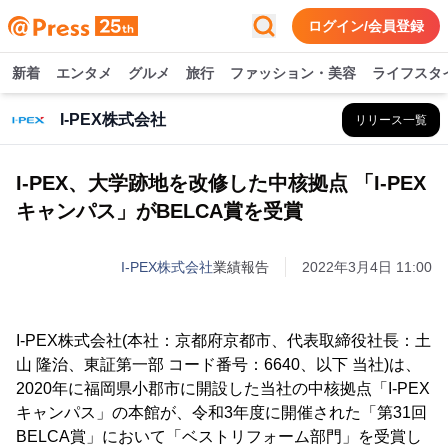
ログイン/会員登録
新着
エンタメ
グルメ
旅行
ファッション・美容
ライフスタ
I-PEX株式会社
リリース一覧
I-PEX、大学跡地を改修した中核拠点 「I-PEX
キャンパス」がBELCA賞を受賞
I-PEX株式会社
業績報告
2022年3月4日 11:00
I-PEX株式会社(本社：京都府京都市、代表取締役社長：土
山 隆治、東証第一部 コード番号：6640、以下 当社)は、
2020年に福岡県小郡市に開設した当社の中核拠点「I-PEX
キャンパス」の本館が、令和3年度に開催された「第31回
BELCA賞」において「ベストリフォーム部門」を受賞し