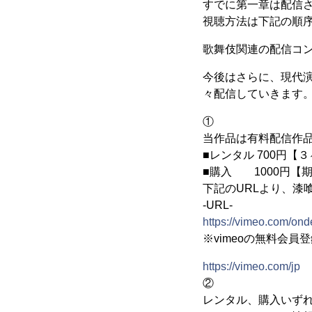
すでに第一章は配信さ
視聴方法は下記の順
歌舞伎関連の配信コ
今後はさらに、現代
々配信していきます
①
当作品は有料配信作
■レンタル 700円【
■購入 1000円【
下記のURLより、漆
-URL-
https://vimeo.com/on
※vimeoの無料会
https://vimeo.com/jp
②
レンタル、購入いず