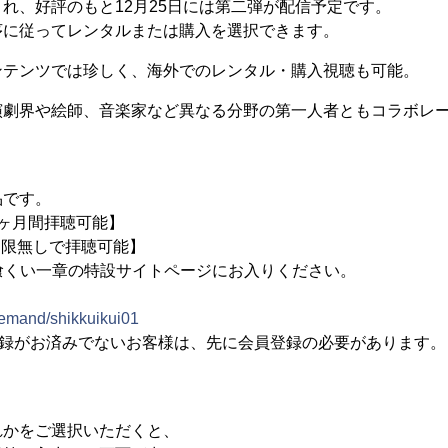
れ、好評のもと12月25日には第二弾が配信予定です。
序に従ってレンタルまたは購入を選択できます。
ンテンツでは珍しく、海外でのレンタル・購入視聴も可能。
演劇界や絵師、音楽家など異なる分野の第一人者ともコラボレ
。
品です。
３ヶ月間拝聴可能】
期限無しで拝聴可能】
喰くい一章の特設サイトページにお入りください。
demand/shikkuikui01
員登録がお済みでないお客様は、先に会員登録の必要があります。
れかをご選択いただくと、