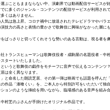
を運ぶこともままならない中、演劇界では動画配信サービスが
すでに多くのジャンル・コンテンツの配信サービスが利用され
だ多くはありません。
の人気は急上昇。コロナ禍中に放送されたテレビドラマやバラ
の演技力の高さと表情の豊かさで歌舞伎に興味がなかった層に
中をばっさりと切ってくれそうな勢いのある言動は、視る者を
会社トランスヒューマンは歌舞伎役者・成駒屋の名題役者・中
をスタートいたしました。
。というと歌舞伎の戯作をモチーフに音声で伝えるコンテンツ
芝居は全く異なります。
）」と命名した朗読芝居、その第一弾は映画でも話題を呼んだ
生の作品「漆喰くい」を、ご本人から特別許可をいただいて独
ーションのような挿絵を用いながら、臨場感のある音声を組み
も中村芝のぶさんが手掛けたオリジナル作品です。