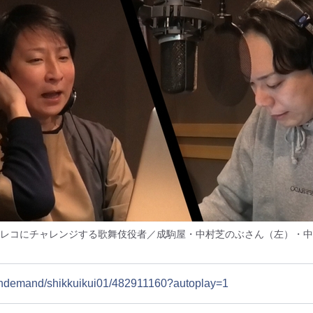
レコにチャレンジする歌舞伎役者／成駒屋・中村芝のぶさん（左）・中
/ondemand/shikkuikui01/482911160?autoplay=1