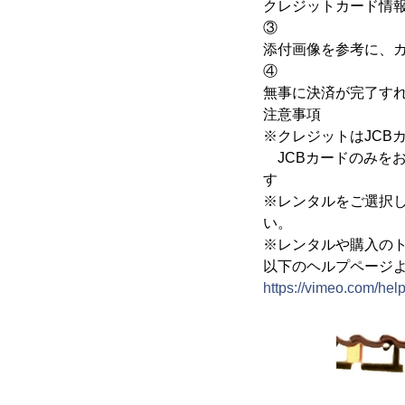
クレジットカード情
③
添付画像を参考に、
④
無事に決済が完了す
注意事項
※クレジットはJCB
JCBカードのみをお
す
※レンタルをご選択
い。
※レンタルや購入の
以下のヘルプページよ
https://vimeo.com/help