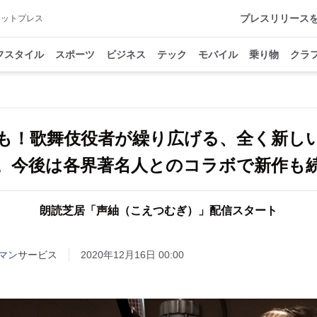
プレスリリース
アットプレス
フスタイル
スポーツ
ビジネス
テック
モバイル
乗り物
クラ
も！歌舞伎役者が繰り広げる、全く新し
。今後は各界著名人とのコラボで新作も
朗読芝居「声紬（こえつむぎ）」配信スタート
マン
サービス
2020年12月16日 00:00