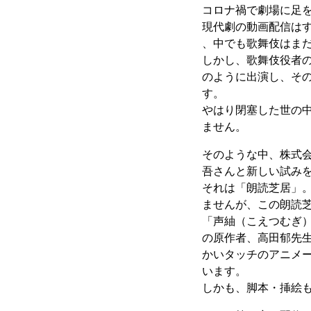
コロナ禍で劇場に足
現代劇の動画配信は
、中でも歌舞伎はま
しかし、歌舞伎役者
のように出演し、そ
す。
やはり閉塞した世の
ません。
そのような中、株式
吾さんと新しい試み
それは「朗読芝居」
ませんが、この朗読
「声紬（こえつむぎ
の原作者、高田郁先
かいタッチのアニメ
います。
しかも、脚本・挿絵