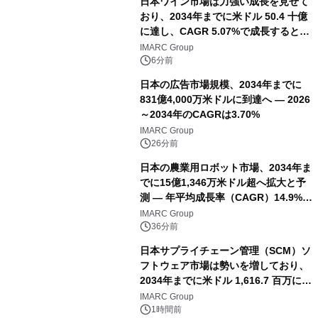
日本ワイン市場は力強い成長を見せて
おり、2034年までに米ドル 50.4 十億
に達し、CAGR 5.07%で成長すると予
測
IMARC Group
6分前
日本の広告市場規模、2034年までに
831億4,000万米ドルに到達へ ― 2026
～2034年のCAGRは3.70%
IMARC Group
26分前
日本の農業用ロボット市場、2034年ま
でに15億1,346万米ドル超へ拡大と予
測 ― 年平均成長率（CAGR）14.9%を
記録
IMARC Group
36分前
日本サプライチェーン管理（SCM）ソ
フトウェア市場は勢いを増しており、
2034年までに米ドル 1,616.7 百万に達
し、CAGR 3.42%で成長すると予測
IMARC Group
1時間前