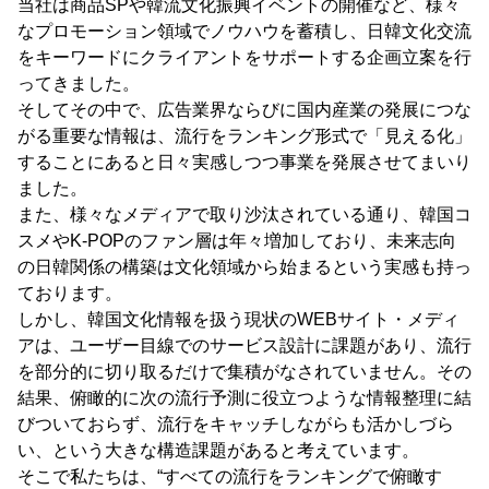
当社は商品SPや韓流文化振興イベントの開催など、様々
なプロモーション領域でノウハウを蓄積し、日韓文化交流
をキーワードにクライアントをサポートする企画立案を行
ってきました。
そしてその中で、広告業界ならびに国内産業の発展につな
がる重要な情報は、流行をランキング形式で「見える化」
することにあると日々実感しつつ事業を発展させてまいり
ました。
また、様々なメディアで取り沙汰されている通り、韓国コ
スメやK-POPのファン層は年々増加しており、未来志向
の日韓関係の構築は文化領域から始まるという実感も持っ
ております。
しかし、韓国文化情報を扱う現状のWEBサイト・メディ
アは、ユーザー目線でのサービス設計に課題があり、流行
を部分的に切り取るだけで集積がなされていません。その
結果、俯瞰的に次の流行予測に役立つような情報整理に結
びついておらず、流行をキャッチしながらも活かしづら
い、という大きな構造課題があると考えています。
そこで私たちは、“すべての流行をランキングで俯瞰す