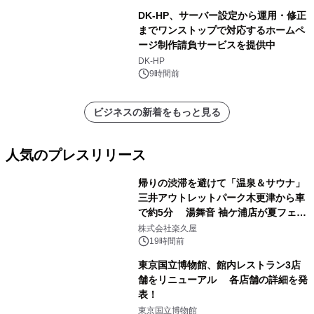
DK-HP、サーバー設定から運用・修正
までワンストップで対応するホームペ
ージ制作請負サービスを提供中
DK-HP
9時間前
ビジネスの新着をもっと見る
人気のプレスリリース
帰りの渋滞を避けて「温泉＆サウナ」
三井アウトレットパーク木更津から車
で約5分 湯舞音 袖ケ浦店が夏フェア
1
メニューを提供
株式会社楽久屋
19時間前
東京国立博物館、館内レストラン3店
舗をリニューアル 各店舗の詳細を発
表！
2
東京国立博物館