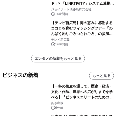
ド」× 「LINKTIVITY」システム連携を
開始！
ジョイポート淡路島株式会社
14時間前
【テレビ新広島】海の恵みに感謝する
ココロを育むフィッシングツアー「わ
んぱく釣りごろつられごろ」の参加小
学生を募集
テレビ新広島
14時間前
エンタメの新着をもっと見る
ビジネスの新着
もっと見る
【一杯の蕎麦を通して、歴史・経済・
文化・作法、世界への広がりまでを学
べる】『ビジネスエリートのための 教
養としての蕎麦』2026年8月25日
あさ出版
（火）発売
6分前