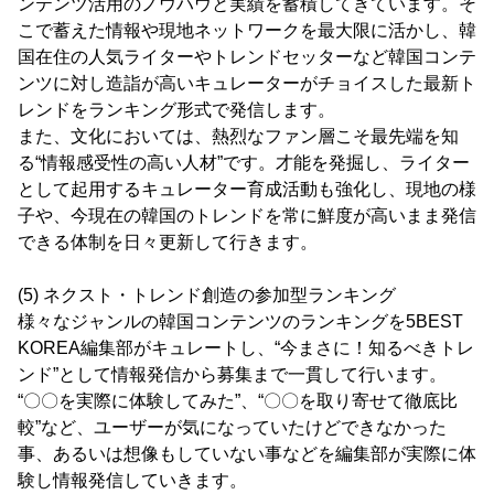
ンテンツ活用のノウハウと実績を蓄積してきています。そ
こで蓄えた情報や現地ネットワークを最大限に活かし、韓
国在住の人気ライターやトレンドセッターなど韓国コンテ
ンツに対し造詣が高いキュレーターがチョイスした最新ト
レンドをランキング形式で発信します。
また、文化においては、熱烈なファン層こそ最先端を知
る“情報感受性の高い人材”です。才能を発掘し、ライター
として起用するキュレーター育成活動も強化し、現地の様
子や、今現在の韓国のトレンドを常に鮮度が高いまま発信
できる体制を日々更新して行きます。
(5) ネクスト・トレンド創造の参加型ランキング
様々なジャンルの韓国コンテンツのランキングを5BEST
KOREA編集部がキュレートし、“今まさに！知るべきトレ
ンド”として情報発信から募集まで一貫して行います。
“〇〇を実際に体験してみた”、“〇〇を取り寄せて徹底比
較”など、ユーザーが気になっていたけどできなかった
事、あるいは想像もしていない事などを編集部が実際に体
験し情報発信していきます。