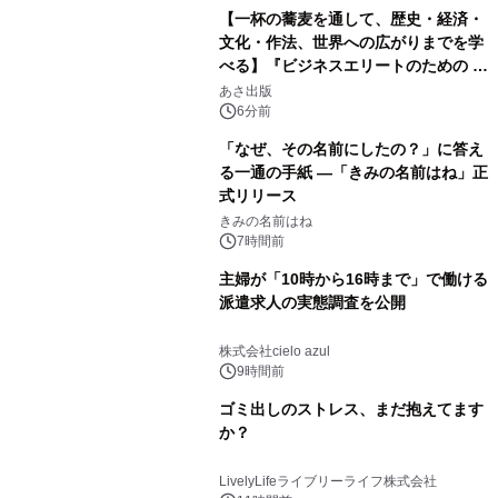
【一杯の蕎麦を通して、歴史・経済・
文化・作法、世界への広がりまでを学
べる】『ビジネスエリートのための 教
養としての蕎麦』2026年8月25日
あさ出版
（火）発売
6分前
「なぜ、その名前にしたの？」に答え
る一通の手紙 ―「きみの名前はね」正
式リリース
きみの名前はね
7時間前
主婦が「10時から16時まで」で働ける
派遣求人の実態調査を公開
株式会社cielo azul
9時間前
ゴミ出しのストレス、まだ抱えてます
か？
LivelyLifeライブリーライフ株式会社