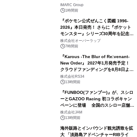
IMARC Group
1時間前
『ポケモン公式ぜんこく図鑑 1996-
2026』本日発売！ さらに『ポケット
モンスター』シリーズ30周年を記念し
た画集『ポケットモンスター ビジュア
株式会社オーバーラップ
ルアートブック』の発売決定！ 2026
7時間前
年12月18日（金）、3冊同時発売！
『Karous -The Blur of Re:venant-
New Order』 2027年1月発売予定！
クラウドファンディングを8月8日より
開始
株式会社RS34
13時間前
『FUNBOO(ファンブー)』が、スシロ
ーとGAZOO Racing 初コラボキャン
ペーンに登場 全国のスシロー店舗で
GR 4車種の FUNBOO(ミニカー)付き
株式会社JAM
メニューが展開されます
13時間前
海外販路とインバウンド観光誘致を拡
大 「淡路島アドベンチャーRIBライ