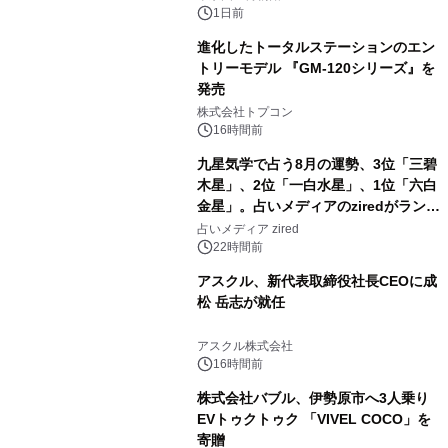
1日前
進化したトータルステーションのエン
トリーモデル 『GM-120シリーズ』を
発売
3
株式会社トプコン
16時間前
九星気学で占う8月の運勢、3位「三碧
木星」、2位「一白水星」、1位「六白
金星」。占いメディアのziredがランキ
4
ングを発表
占いメディア zired
22時間前
アスクル、新代表取締役社長CEOに成
松 岳志が就任
5
アスクル株式会社
16時間前
株式会社バブル、伊勢原市へ3人乗り
EVトゥクトゥク 「VIVEL COCO」を
寄贈