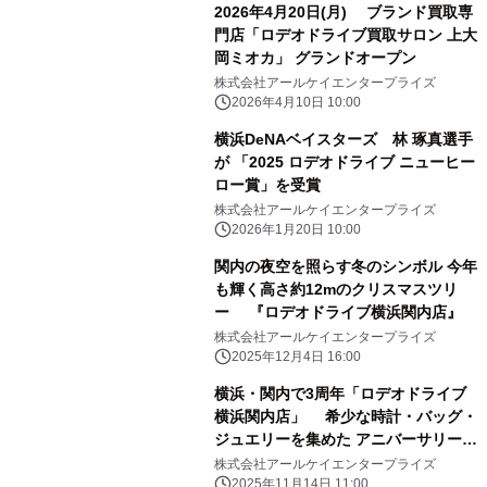
2026年4月20日(月) ブランド買取専
門店「ロデオドライブ買取サロン 上大
岡ミオカ」 グランドオープン
株式会社アールケイエンタープライズ
2026年4月10日 10:00
横浜DeNAベイスターズ 林 琢真選手
が 「2025 ロデオドライブ ニューヒー
ロー賞」を受賞
株式会社アールケイエンタープライズ
2026年1月20日 10:00
関内の夜空を照らす冬のシンボル 今年
も輝く高さ約12mのクリスマスツリ
ー 『ロデオドライブ横浜関内店』
株式会社アールケイエンタープライズ
2025年12月4日 16:00
横浜・関内で3周年「ロデオドライブ
横浜関内店」 希少な時計・バッグ・
ジュエリーを集めた アニバーサリーイ
ベント開催 2025年11月15日(土)～
株式会社アールケイエンタープライズ
11月24日(月・祝)
2025年11月14日 11:00