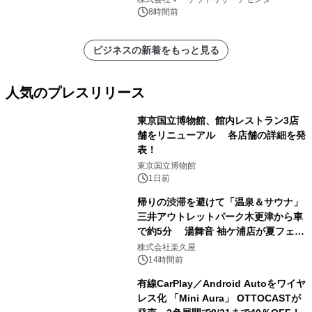
ートを発表
8時間前
ビジネスの新着をもっと見る
人気のプレスリリース
東京国立博物館、館内レストラン3店
舗をリニューアル 各店舗の詳細を発
表！
1
東京国立博物館
1日前
帰りの渋滞を避けて「温泉＆サウナ」
三井アウトレットパーク木更津から車
で約5分 湯舞音 袖ケ浦店が夏フェア
2
メニューを提供
株式会社楽久屋
14時間前
有線CarPlay／Android Autoをワイヤ
レス化 「Mini Aura」 OTTOCASTが