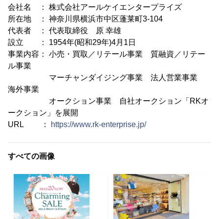
会社名 ： 株式会社アールケイエンタープライズ
所在地 ： 神奈川県横浜市中区蓬莱町3-104
代表者 ： 代表取締役 原 幸雄
設立 ： 1954年(昭和29年)4月1日
事業内容： 小売・買取／リテール事業 質融資／リテー
ル事業
マーチャンダイジング事業 法人営業事業
海外事業
オークション事業 自社オークション「RKオ
ークション」を展開
URL ：
https://www.rk-enterprise.jp/
すべての画像