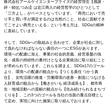
株式会社アールケイエンタープライズの経営理念【感謝・
絆・睦(むつみ)】は近江商人の経営哲学のひとつとして
「三方よし」がベースとなっています。「商売において売
り手と買い手が満足するのは当然のこと、社会に貢献でき
てこそよい商売といえる」という考え方は、SDGsの精神
に直結しています。
そして、SDGsへの取組みと合わせて、企業が社会に対し
て負わなければならない責任の一つにESGがあります。
環境への配慮に加え、事業の社会的意義、経営基盤の強
化・成長の持続性の裏付けとなる企業統治に取り組むこと
が求められています。これらを踏まえ、SDGs17のゴール
より、環境への配慮の観点から【つくる責任 つかう責
任】、女性活躍の推進・労働環境の改善・創造につなげる
人財育成の観点から【働きがいも 経済成長も】、都市再
生・地域活動への貢献の観点から【住み続けられるまちづ
くりを】、この3つのゴールを当社の当面の重点目標とし
て定め、実現に向けた施策に取り組んでおります。