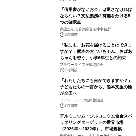
「借用書がないお金」は返さなければ
ならない？支払義務の有無を分ける5
つの確認点
弁護士法人若井綜合法律事務所
6時間前
「私にも、お花を届けることはできま
すか？」熊本のおじいちゃん、おばあ
ちゃんを想う、小学6年生との約束
フラワーライフ振興協議会
7時間前
「わたしたちにも何かできますか？」
子どもたちの一言から、熊本支援の輪
が全国へ
フラワーライフ振興協議会
7時間前
アルミニウム・ジルコニウム合金スパ
ッタリングターゲットの世界市場
（2026年～2032年）、市場規模
（0.995、0.999、その他）・分析レポ
株式会社マーケットリサーチセンター