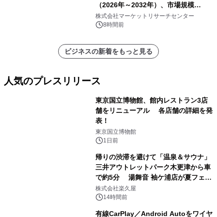
（2026年～2032年）、市場規模
（0.995、0.999、その他）・分析レポ
株式会社マーケットリサーチセンター
ートを発表
8時間前
ビジネスの新着をもっと見る
人気のプレスリリース
東京国立博物館、館内レストラン3店
舗をリニューアル 各店舗の詳細を発
表！
1
東京国立博物館
1日前
帰りの渋滞を避けて「温泉＆サウナ」
三井アウトレットパーク木更津から車
で約5分 湯舞音 袖ケ浦店が夏フェア
2
メニューを提供
株式会社楽久屋
14時間前
有線CarPlay／Android Autoをワイヤ