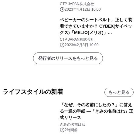
もにも、ペアレンツにも、それぞれの
CTP JAPAN株式会社
快適を。 CYBEX(サイベックス)が新し
2023年4月12日 10:00
いセカンドベビーカー 「ORFEO(オル
ベビーカーのシートベルト、正しく装
フェオ)」を4月19日(水)発売
着できていますか？ CYBEX(サイベッ
クス)「MELIO(メリオ)」
「LIBELLE(リベル)」に 1秒でシート
CTP JAPAN株式会社
ベルトの長さ調節が完了！サイベック
2023年2月8日 10:00
ス独自の 「ONE PULL HARNESS(ワ
ンプルハーネス)」機能を追加 2月15
発行者のリリースをもっと見る
日(水)発売開始
ライフスタイルの新着
もっと見る
「なぜ、その名前にしたの？」に答え
る一通の手紙 ―「きみの名前はね」正
式リリース
きみの名前はね
2時間前