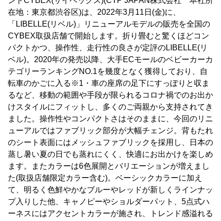
ンドCYBEX(サイベックス)(CTP JAPAN株式会社 本社所
在地：東京都渋谷区)は、2022年3月11日(金)に、
「LIBELLE(リベル)」リニューアルモデルの販売を全国の
CYBEX取扱店舗で開始します。折り畳むと驚くほどコン
パクトかつ、操作性、走行性の良さが定評のLIBELLE(リ
ベル)。2020年の発売以降、大手ECモールのベビーカーカ
テゴリーランキングNO.1を幾度となく獲得しており、自
転車のかごに入る※1・車の座席の足下にすっぽりと収ま
るなど、移動の範囲や手段が限られるコロナ禍でのお出か
けスタイルにフィットし、多くのご両親から支持されてき
ました。操作性やコンパクトさはそのままに、今回のリニ
ューアルではファブリック部分が大幅チェンジ。背もたれ
のシート表面にはメッシュファブリックを採用し、日本の
蒸し暑い夏の日でも蒸れにくく、快適にお出かけを楽しめ
ます。またカラーは6色展開とバリエーションが増えまし
た(取扱店舗限定カラー含む)。ベーシックカラーに加え
て、明るく色鮮やかなブルーやレッドが新しくラインナッ
プ入りした他、キャノピーやショルダーパット、5点式ハ
ーネスにはアクセントカラーが施され、トレンド感溢れる