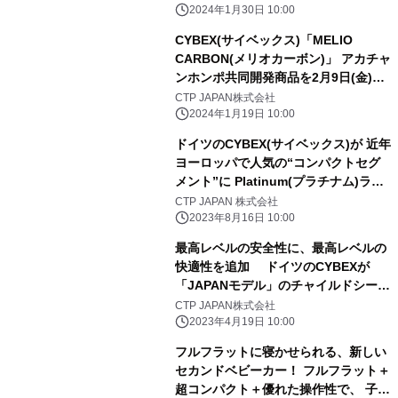
2024年1月30日 10:00
CYBEX(サイベックス)「MELIO
CARBON(メリオカーボン)」 アカチャ
ンホンポ共同開発商品を2月9日(金)に
発売
CTP JAPAN株式会社
2024年1月19日 10:00
ドイツのCYBEX(サイベックス)が 近年
ヨーロッパで人気の“コンパクトセグ
メント”に Platinum(プラチナム)ライ
ンの新製品を投入 9月2日(土)から伊
CTP JAPAN 株式会社
勢丹新宿店にて先行販売を開始
2023年8月16日 10:00
最高レベルの安全性に、最高レベルの
快適性を追加 ドイツのCYBEXが
「JAPANモデル」のチャイルドシート
SIRONA「SIRONAGi i-SIZE(シローナ
CTP JAPAN株式会社
Gi i-SIZE)」を 4月26日(水)に発売
2023年4月19日 10:00
フルフラットに寝かせられる、新しい
セカンドベビーカー！ フルフラット＋
超コンパクト＋優れた操作性で、 子ど