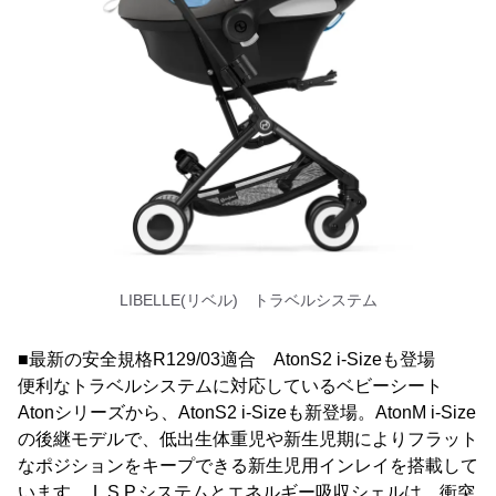
LIBELLE(リベル) トラベルシステム
■最新の安全規格R129/03適合 AtonS2 i-Sizeも登場
便利なトラベルシステムに対応しているベビーシート
Atonシリーズから、AtonS2 i-Sizeも新登場。AtonM i-Size
の後継モデルで、低出生体重児や新生児期によりフラット
なポジションをキープできる新生児用インレイを搭載して
います。 L.S.P.システムとエネルギー吸収シェルは、衝突