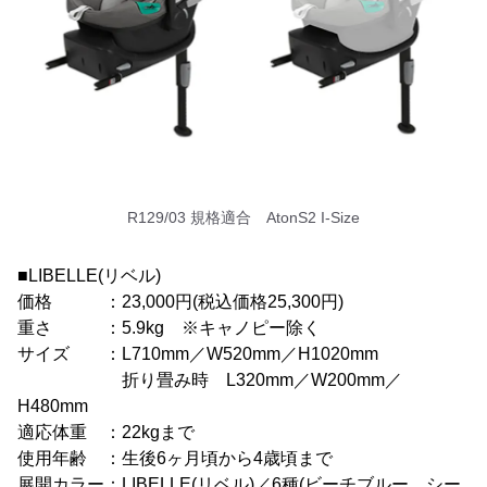
R129/03 規格適合 AtonS2 I-Size
■LIBELLE(リベル)
価格 ：23,000円(税込価格25,300円)
重さ ：5.9kg ※キャノピー除く
サイズ ：L710mm／W520mm／H1020mm
折り畳み時 L320mm／W200mm／
H480mm
適応体重 ：22kgまで
使用年齢 ：生後6ヶ月頃から4歳頃まで
展開カラー：LIBELLE(リベル)／6種(ビーチブルー、シー