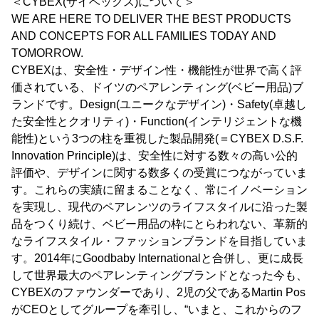
＜CYBEX(サイベックス)について＞
WE ARE HERE TO DELIVER THE BEST PRODUCTS
AND CONCEPTS FOR ALL FAMILIES TODAY AND
TOMORROW.
CYBEXは、安全性・デザイン性・機能性が世界で高く評
価されている、ドイツのペアレンティング(ベビー用品)ブ
ランドです。Design(ユニークなデザイン)・Safety(卓越し
た安全性とクオリティ)・Function(インテリジェントな機
能性)という3つの柱を重視した製品開発(＝CYBEX D.S.F.
Innovation Principle)は、安全性に対する数々の高い公的
評価や、デザインに関する数多くの受賞につながっていま
す。これらの実績に留まることなく、常にイノベーション
を実現し、現代のペアレンツのライフスタイルに沿った製
品をつくり続け、ベビー用品の枠にとらわれない、革新的
なライフスタイル・ファッションブランドを目指していま
す。2014年にGoodbaby Internationalと合併し、更に成長
して世界最大のペアレンティングブランドとなった今も、
CYBEXのファウンダーであり、2児の父であるMartin Pos
がCEOとしてグループを牽引し、“いまと、これからのフ