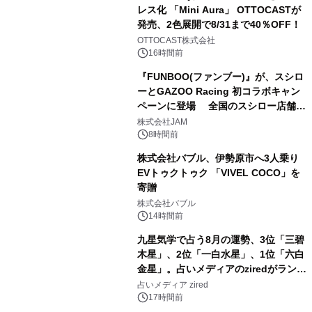
レス化 「Mini Aura」 OTTOCASTが
発売、2色展開で8/31まで40％OFF！
3
OTTOCAST株式会社
16時間前
『FUNBOO(ファンブー)』が、スシロ
ーとGAZOO Racing 初コラボキャン
ペーンに登場 全国のスシロー店舗で
4
GR 4車種の FUNBOO(ミニカー)付き
株式会社JAM
メニューが展開されます
8時間前
株式会社バブル、伊勢原市へ3人乗り
EVトゥクトゥク 「VIVEL COCO」を
寄贈
5
株式会社バブル
14時間前
九星気学で占う8月の運勢、3位「三碧
木星」、2位「一白水星」、1位「六白
金星」。占いメディアのziredがランキ
6
ングを発表
占いメディア zired
17時間前