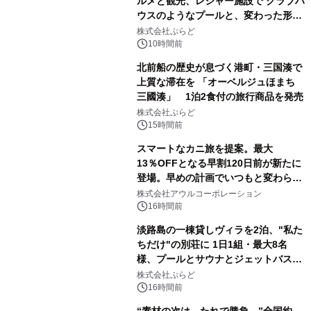
ルメと観光、レジャー施設で クラブハ
ウスのようなプールと、変わった形の
サウナも 「THE BOXY AWAJI」のお
株式会社ぷらど
得な素泊まり連泊プランで
10時間前
北前船の歴史が息づく港町・三国湊で
上質な滞在を 「オーベルジュほまち
三國湊」 1泊2食付の旅行商品を発売
株式会社ぷらど
15時間前
スマートなカニ旅を提案。最大
13％OFFとなる早割120日前が新たに
登場。早めの計画でいつもと変わらぬ
大人の冬旅を。ー夕日ヶ浦温泉「佳松
株式会社アウルコーポレーション
苑 別邸ふうか」ー
16時間前
淡路島の一棟貸しヴィラを2泊、"私た
ちだけ"の別荘に 1日1組・最大8名
様、プールとサウナとジェットバス付
きで Villa Mon Temps AWAJIの連泊
株式会社ぷらど
素泊りプラン
16時間前