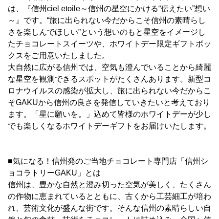
は、『信州ciel etoile～信州の星空にかける“伝えたい”想い
～』です。“旅に出られない今だからこそ信州の素晴らし
さを楽しんでほしい”という想いのもと星空をイメージし
たチョコレートスイーツや、ホワイトデー限定ギフトボッ
クスをご用意いたしました。
大自然に広がる信州では、空気も澄んでいることから綺麗
な星空を観測できるスポットがたくさんあります。新型コ
ロナウイルスの感染が拡大し、旅に出られない今だからこ
そGAKUから信州の良さを発信していきたいと考えており
ます。「星に願いを。」込めて皆様のホワイトデーが少し
でも楽しくなるホワイトデーギフトをお届けいたします。
■気になる！信州発のご当地チョコレート専門店「信州シ
ョコラトリーGAKU」とは
信州は、豊かな自然と澄み切った空気が美しく、たくさん
の作物に恵まれているとともに、古くから工芸細工が培わ
れ、芸術文化が盛んな街です。そんな信州の素晴らしい自