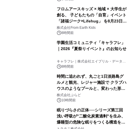
フロムアースキッズ × 地域 × 大学生が
創る、 子どもたちの「自育」イベント
「諸福ジーク×Lifehug」 を8月23日
(日)開催
株式会社From Earth Kids
8時間前
学園生活コミュニティ「キャラフレ」
｜2026『夏祭りイベント』のお知らせ
キャラフレ｜株式会社エイプリル・データ・
デザインズ
8時間前
時間に追われず、丸ごと1日淡路島グ
ルメと観光、レジャー施設で クラブハ
ウスのようなプールと、変わった形の
サウナも 「THE BOXY AWAJI」のお
株式会社ぷらど
得な素泊まり連泊プランで
10時間前
眠りづらさの正体──シリーズ第三回
浅い呼吸が"二酸化炭素過剰"を生み、
爆睡型の危険な眠りをつくる構造を解
説
トラタニ株式会社