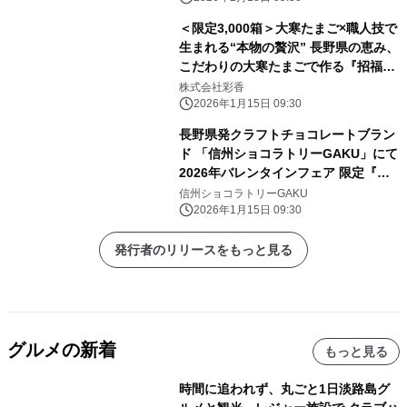
＜限定3,000箱＞大寒たまご×職人技で
生まれる“本物の贅沢” 長野県の恵み、
こだわりの大寒たまごで作る『招福バ
ウム』 地元素材を生かした究極のスイ
株式会社彩香
ーツが、 1月21日から数量限定で販売
2026年1月15日 09:30
開始！
長野県発クラフトチョコレートブラン
ド 「信州ショコラトリーGAKU」にて
2026年バレンタインフェア 限定『信
州の老舗味噌蔵との初コラボ商品 信州
信州ショコラトリーGAKU
craft chocolate ～信州のモノづくり
2026年1月15日 09:30
とショコラ～』 2026年1月16日(金)よ
り発売
発行者のリリースをもっと見る
グルメの新着
もっと見る
時間に追われず、丸ごと1日淡路島グ