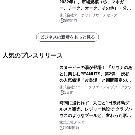
2032年）、市場規模（杉、マホガニ
ー、チーク、オーク、その他）・分析
レポートを発表
株式会社マーケットリサーチセンター
8時間前
ビジネスの新着をもっと見る
人気のプレスリリース
スヌーピーの湯が登場！ 「サウナのあ
とに楽しむPEANUTS」第2弾 渋谷
の人気銭湯「改良湯」と期間限定のコ
1
ラボレーション サウナイキタイコラ
株式会社ソニー・クリエイティブプロダクツ
ボグッズも発売決定！
1日前
時間に追われず、丸ごと1日淡路島グ
ルメと観光、レジャー施設で クラブハ
ウスのようなプールと、変わった形の
2
サウナも 「THE BOXY AWAJI」のお
株式会社ぷらど
得な素泊まり連泊プランで
10時間前