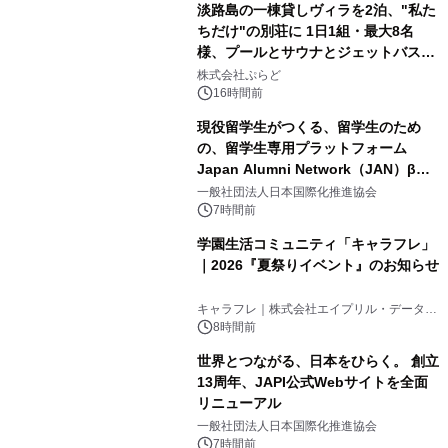
淡路島の一棟貸しヴィラを2泊、"私た
ちだけ"の別荘に 1日1組・最大8名
様、プールとサウナとジェットバス付
3
きで Villa Mon Temps AWAJIの連泊
株式会社ぷらど
素泊りプラン
16時間前
現役留学生がつくる、留学生のため
の、留学生専用プラットフォーム
Japan Alumni Network（JAN）β版
4
をリリース
一般社団法人日本国際化推進協会
7時間前
学園生活コミュニティ「キャラフレ」
｜2026『夏祭りイベント』のお知らせ
5
キャラフレ｜株式会社エイプリル・データ・
デザインズ
8時間前
世界とつながる、日本をひらく。 創立
13周年、JAPI公式Webサイトを全面
リニューアル
6
一般社団法人日本国際化推進協会
7時間前