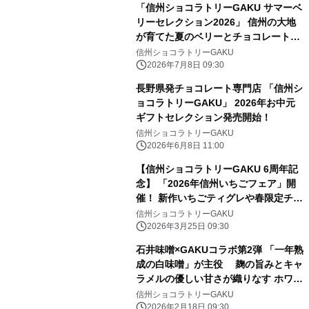
「信州ショコラトリーGAKU サマーベ
リーセレクション2026」 信州の大地
が育てた夏のベリーとチョコレートの
出会い
信州ショコラトリーGAKU
2026年7月8日 09:30
長野県発チョコレート専門店 「信州シ
ョコラトリーGAKU」 2026年お中元
ギフトセレクション発売開始！
信州ショコラトリーGAKU
2026年6月8日 11:00
【信州ショコラトリーGAKU 6周年記
念】 「2026年信州いちごフェア」開
催！ 新作いちごティグレや春限定チョ
コサンドなど全3種を展開
信州ショコラトリーGAKU
2026年3月25日 09:30
石井味噌×GAKUコラボ第2弾 「一年熟
成の白味噌」が主役 麹の旨みとキャ
ラメルの優しい甘さが織りなす ホワイ
トデー限定ショコラを発売
信州ショコラトリーGAKU
2026年2月18日 09:30