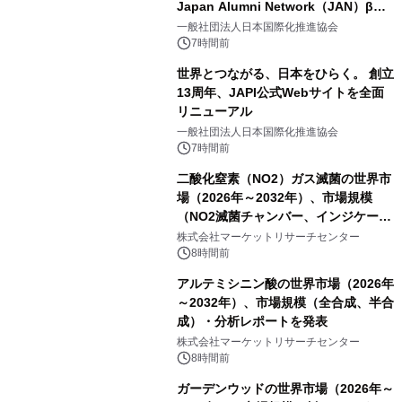
Japan Alumni Network（JAN）β版
をリリース
一般社団法人日本国際化推進協会
7時間前
世界とつながる、日本をひらく。 創立
13周年、JAPI公式Webサイトを全面
リニューアル
一般社団法人日本国際化推進協会
7時間前
二酸化窒素（NO2）ガス滅菌の世界市
場（2026年～2032年）、市場規模
（NO2滅菌チャンバー、インジケータ
ーおよびモニタリングシステム、その
株式会社マーケットリサーチセンター
他）・分析レポートを発表
8時間前
アルテミシニン酸の世界市場（2026年
～2032年）、市場規模（全合成、半合
成）・分析レポートを発表
株式会社マーケットリサーチセンター
8時間前
ガーデンウッドの世界市場（2026年～