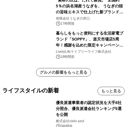
“素材の次は、たれで勝負。”全国約
5％の浜名湖産うなぎを、 うなぎの頭
の旨味エキスで仕上げた新ブランド
「井口の誉」誕生
有限会社うなぎの井口
17時間前
暮らしをもっと便利にする生活家電ブ
ランド「SOPPY」、楽天市場店5周
年！感謝を込めた限定キャンペーンを
8月10日より開催
LivelyLifeライブリーライフ株式会社
18時間前
グルメの新着をもっと見る
ライフスタイルの新着
もっと見る
優良派遣事業者の認定状況を大手8社
分照合、優良派遣会社ランキング6選
を公開
株式会社cielo azul
5時間前