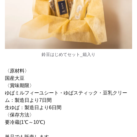
鈴豆はじめてセット_箱入り
〈原材料〉
国産大豆
〈賞味期限〉
ゆばミルフィーユシート・ゆばスティック・豆乳クリー
ム：製造日より7日間
生ゆば：製造日より6日間
〈保存方法〉
要冷蔵(1℃～10℃)
単品でも販売します。