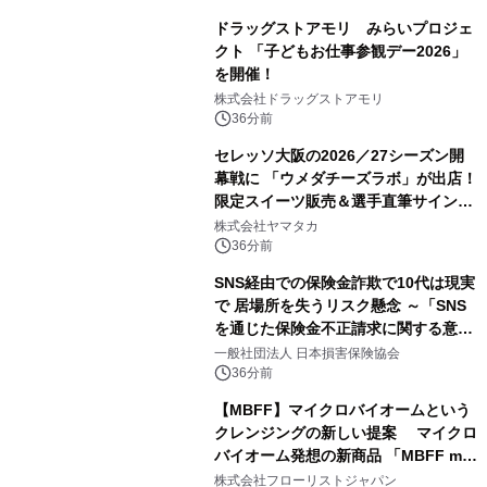
ドラッグストアモリ みらいプロジェ
クト 「子どもお仕事参観デー2026」
を開催！
株式会社ドラッグストアモリ
36分前
セレッソ大阪の2026／27シーズン開
幕戦に 「ウメダチーズラボ」が出店！
限定スイーツ販売＆選手直筆サイング
ッズが当たる抽選会を 8月8日に開催
株式会社ヤマタカ
36分前
SNS経由での保険金詐欺で10代は現実
で 居場所を失うリスク懸念 ～「SNS
を通じた保険金不正請求に関する意識
調査」を実施、 認知度の低さも浮き彫
一般社団法人 日本損害保険協会
りに～
36分前
【MBFF】マイクロバイオームという
クレンジングの新しい提案 マイクロ
バイオーム発想の新商品 「MBFF mb
クレンジングPRO」を2026年8月6日
株式会社フローリストジャパン