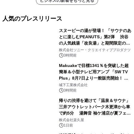
ビジネスの新着をもっと見る
人気のプレスリリース
スヌーピーの湯が登場！ 「サウナのあ
とに楽しむPEANUTS」第2弾 渋谷
の人気銭湯「改良湯」と期間限定のコ
1
ラボレーション サウナイキタイコラ
株式会社ソニー・クリエイティブプロダクツ
ボグッズも発売決定！
3時間前
Makuakeで目標1341％を突破した超
簡単＆小型テレビ用アンプ 「SW TV
Plus」8月7日より一般販売開始！ ケ
2
ーブル1本つなぐだけ、テレビの音が
城下工業株式会社
ぐっと豊かに
3時間前
帰りの渋滞を避けて「温泉＆サウナ」
三井アウトレットパーク木更津から車
で約5分 湯舞音 袖ケ浦店が夏フェア
3
メニューを提供
株式会社楽久屋
1日前