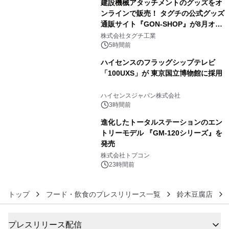
建設機械アタッチメントのグッズをオ
ンラインで販売！ タグチの公式グッズ
通販サイト『GON-SHOP』が8月オー
4
プン
株式会社タグチ工業
5時間前
ハイセンスのフラッグシップテレビ
「100UXS」が 東京国立博物館に採用
5
ハイセンスジャパン株式会社
3時間前
進化したトータルステーションのエン
トリーモデル 『GM-120シリーズ』を
発売
6
株式会社トプコン
23時間前
トップ
フード・飲食のプレスリリース一覧
鈴木豆腐店
プレスリリース配信