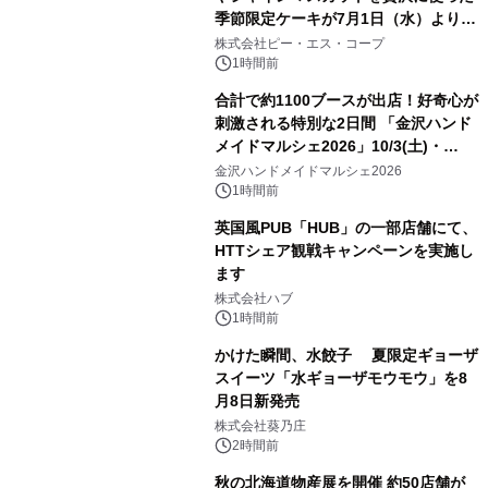
季節限定ケーキが7月1日（水）より順
次登場！
株式会社ピー・エス・コープ
1時間前
合計で約1100ブースが出店！好奇心が
刺激される特別な2日間 「金沢ハンド
メイドマルシェ2026」10/3(土)・
10/4(日)開催
金沢ハンドメイドマルシェ2026
1時間前
英国風PUB「HUB」の一部店舗にて、
HTTシェア観戦キャンペーンを実施し
ます
株式会社ハブ
1時間前
かけた瞬間、水餃子 夏限定ギョーザ
スイーツ「水ギョーザモウモウ」を8
月8日新発売
株式会社葵乃庄
2時間前
秋の北海道物産展を開催 約50店舗が