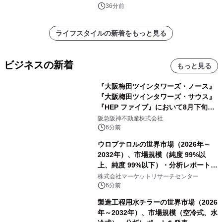
発売
36分前
ライフスタイルの新着をもっと見る
ビジネスの新着
もっと見る
『大阪梅田ツインタワーズ・ノース』
『大阪梅田ツインタワーズ・サウス』
『HEP ファイブ』において8月下旬か
ら 「オフサイト型コーポレートPPA」
阪急阪神不動産株式会社
による 再生可能エネルギー電力の使用
6分前
を開始します
ウロプテロルの世界市場（2026年～
2032年）、市場規模（純度 99%以
上、純度 99%以下）・分析レポートを
発表
株式会社マーケットリサーチセンター
6分前
製造工程用水チラーの世界市場（2026
年～2032年）、市場規模（空冷式、水