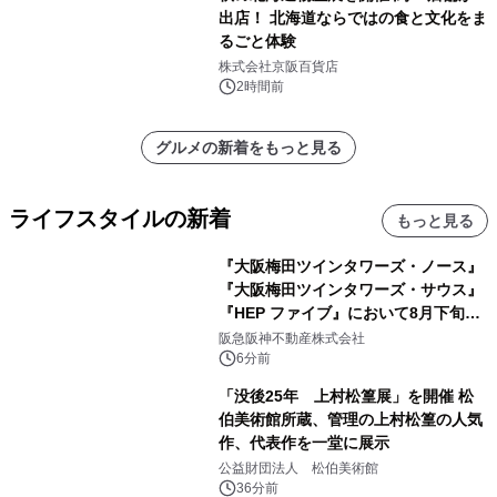
出店！ 北海道ならではの食と文化をま
るごと体験
株式会社京阪百貨店
2時間前
グルメの新着をもっと見る
ライフスタイルの新着
もっと見る
『大阪梅田ツインタワーズ・ノース』
『大阪梅田ツインタワーズ・サウス』
『HEP ファイブ』において8月下旬か
ら 「オフサイト型コーポレートPPA」
阪急阪神不動産株式会社
による 再生可能エネルギー電力の使用
6分前
を開始します
「没後25年 上村松篁展」を開催 松
伯美術館所蔵、管理の上村松篁の人気
作、代表作を一堂に展示
公益財団法人 松伯美術館
36分前