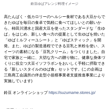
鈴豆ゆばアレンジ料理イメージ
高たんぱく・低カロリーのヘルシー食材である大豆からで
きたゆばを毎日の食卓で気軽に食べてほしいとの願いか
ら、柿田川湧水と国産大豆を使ったスタンダードな「生ゆ
ば」をはじめ、新しい食べ方の提案として生ゆばを焼いた
「ゆばミルフィーユシート」と「ゆばスティック」を開
発。また、ゆばの製造過程でできる豆乳と米粉を使い、ス
イーツの素材になる「豆乳クリーム」をつくりました。自
宅で家族と一緒に、大切な方への贈り物に。健康な身体づ
くりに役立つ大豆イソフラボンをおいしく手軽に摂取でき
る『新しいスタイルのゆば食』セットです。(この企画は
三島商工会議所の伴走型小規模事業者支援推進事業により
実施しています)
鈴豆 オンラインショップ
https://suzumame.stores.jp/