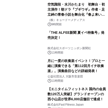
空気階段・水川かたまり 初舞台・初
主演作！朝ドラ『ブギウギ』作者・足
立紳の青春小説を舞台化『春よ来い、
マジで来い』キービジュアル解禁！
（株）キョードーメディアス
9時間前
「THE ALFEE新聞 夏イベ特集号」発
売決定！
株式会社スポーツニッポン新聞社
11時間前
月に一度の吹奏楽イベント！プロと一
緒に演奏できる「第112回月イチ吹奏
楽」。演奏曲目などの詳細発表！
公益社団法人 大阪市音楽団
11時間前
【エニタイムフィットネス 国内の会員
数120万人突破】グランドオープンの
西小山店が世界6,000店舗目で達成！
株式会社Fast Fitness Japan