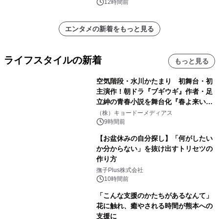
12時間前
エンタメの新着をもっと見る
ライフスタイルの新着
もっと見る
空気階段・水川かたまり 初舞台・初
主演作！朝ドラ『ブギウギ』作者・足
立紳の青春小説を舞台化『春よ来い、
マジで来い』キービジュアル解禁！
（株）キョードーメディアス
9時間前
【お盆休みの自分探し】「何がしたい
か分からない」を抜け出すトリセツの
作り方
撫子Plus株式会社
10時間前
「こんな支援のかたちがあるなんて」
花に触れ、癒やされる時間が熊本への
支援に