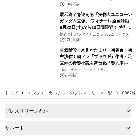
ン。
18時間前
展示終了を迎える「実物大ユニコーン
ガンダム立像」 フィナーレ企画始動！
8月22日(土)から10日間限定で 特別映
5
像『UNICORN GUNDAM Statue ―
株式会社バンダイナムコフィルムワークス
BEYOND POSSIBILITY ―』を上映！
17時間前
空気階段・水川かたまり 初舞台・初
主演作！朝ドラ『ブギウギ』作者・足
立紳の青春小説を舞台化『春よ来い、
6
マジで来い』キービジュアル解禁！
（株）キョードーメディアス
9時間前
トップ
エンタメ・カルチャーのプレスリリース一覧
0982
プレスリリース配信
サポート