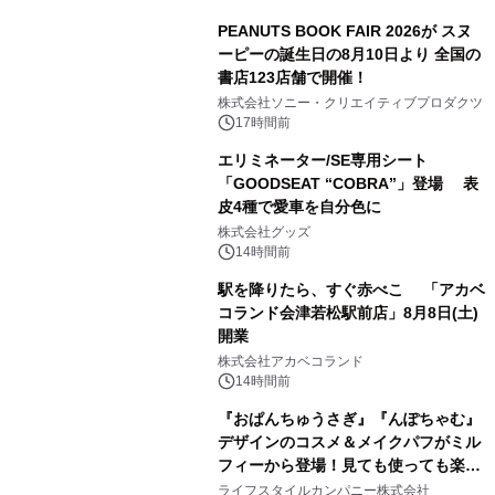
PEANUTS BOOK FAIR 2026が スヌ
ーピーの誕生日の8月10日より 全国の
書店123店舗で開催！
1
株式会社ソニー・クリエイティブプロダクツ
17時間前
エリミネーター/SE専用シート
「GOODSEAT “COBRA”」登場 表
皮4種で愛車を自分色に
2
株式会社グッズ
14時間前
駅を降りたら、すぐ赤べこ 「アカベ
コランド会津若松駅前店」8月8日(土)
開業
3
株式会社アカベコランド
14時間前
『おぱんちゅうさぎ』『んぽちゃむ』
デザインのコスメ＆メイクパフがミル
フィーから登場！見ても使っても楽し
4
い、ポップでキュートなコレクショ
ライフスタイルカンパニー株式会社