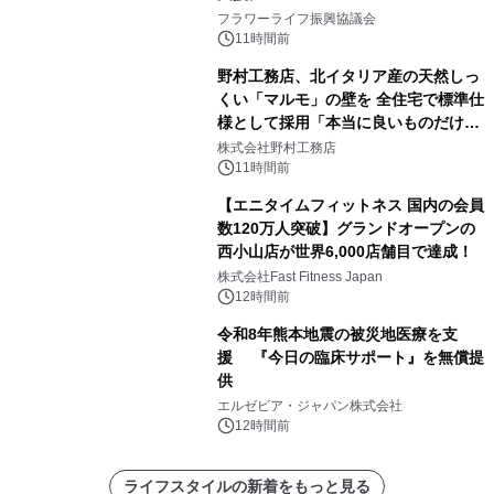
フラワーライフ振興協議会
11時間前
野村工務店、北イタリア産の天然しっ
くい「マルモ」の壁を 全住宅で標準仕
様として採用「本当に良いものだけに
こだわる」
株式会社野村工務店
11時間前
【エニタイムフィットネス 国内の会員
数120万人突破】グランドオープンの
西小山店が世界6,000店舗目で達成！
株式会社Fast Fitness Japan
12時間前
令和8年熊本地震の被災地医療を支
援 『今日の臨床サポート』を無償提
供
エルゼビア・ジャパン株式会社
12時間前
ライフスタイルの新着をもっと見る