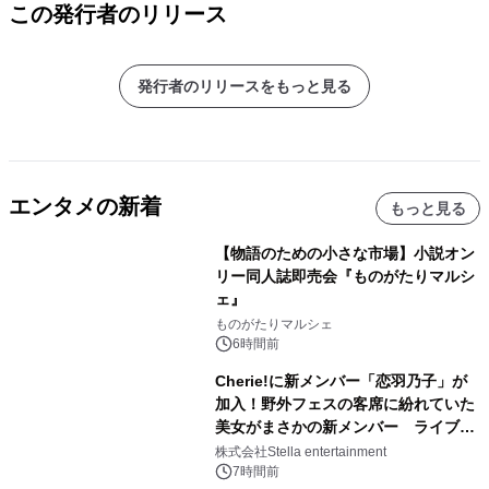
この発行者のリリース
発行者のリリースをもっと見る
エンタメの新着
もっと見る
【物語のための小さな市場】小説オン
リー同人誌即売会『ものがたりマルシ
ェ』
ものがたりマルシェ
6時間前
Cherie!に新メンバー「恋羽乃子」が
加入！野外フェスの客席に紛れていた
美女がまさかの新メンバー ライブ中
のサプライズ発表に会場騒然
株式会社Stella entertainment
7時間前