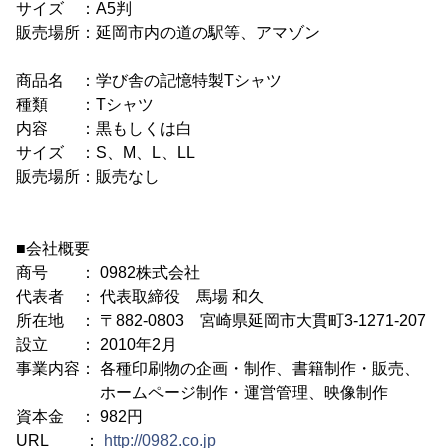
サイズ ：A5判
販売場所：延岡市内の道の駅等、アマゾン
商品名 ：学び舎の記憶特製Tシャツ
種類 ：Tシャツ
内容 ：黒もしくは白
サイズ ：S、M、L、LL
販売場所：販売なし
■会社概要
商号 ： 0982株式会社
代表者 ： 代表取締役 馬場 和久
所在地 ： 〒882-0803 宮崎県延岡市大貫町3-1271-207
設立 ： 2010年2月
事業内容： 各種印刷物の企画・制作、書籍制作・販売、
ホームページ制作・運営管理、映像制作
資本金 ： 982円
URL ：
http://0982.co.jp