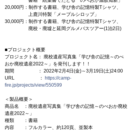
書籍「絵葉書でたどる のべおか温故知新」
20,000円：制作する書籍、学び舎の記憶特製Tシャツ、
上鹿川特製「メープルシロップ」
30,000円：制作する書籍、学び舎の記憶特製Tシャツ、
廃校・廃墟と延岡グルメバスツアー(1泊2日)
■プロジェクト概要
プロジェクト名： 廃校遺産写真集「学び舎の記憶～のべ
おか廃校遺産2022～」を発刊します！！
期間 ： 2022年2月4日(金)～3月19日(土)24:00
URL ：
https://camp-
fire.jp/projects/view/550599
＜製品概要＞
商品名 ：廃校遺産写真集「学び舎の記憶～のべおか廃校
遺産2022～」
種類 ：書籍
内容 ：フルカラー、約120頁、並製本