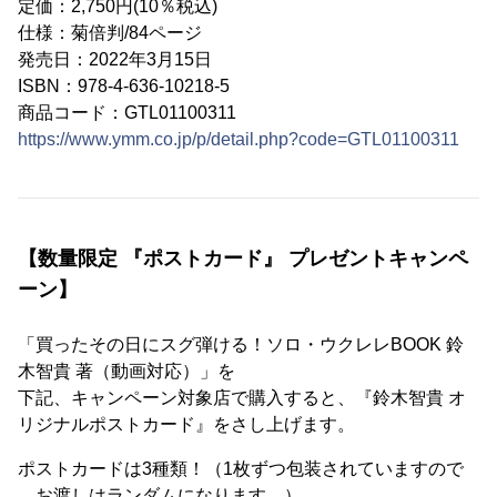
定価：2,750円(10％税込)
仕様：菊倍判/84ページ
発売日：2022年3月15日
ISBN：978-4-636-10218-5
商品コード：GTL01100311
https://www.ymm.co.jp/p/detail.php?code=GTL01100311
【数量限定 『ポストカード』 プレゼントキャンペ
ーン】
「買ったその日にスグ弾ける！ソロ・ウクレレBOOK 鈴
木智貴 著（動画対応）」を
下記、キャンペーン対象店で購入すると、『鈴木智貴 オ
リジナルポストカード』をさし上げます。
ポストカードは3種類！（1枚ずつ包装されていますので
、お渡しはランダムになります。）