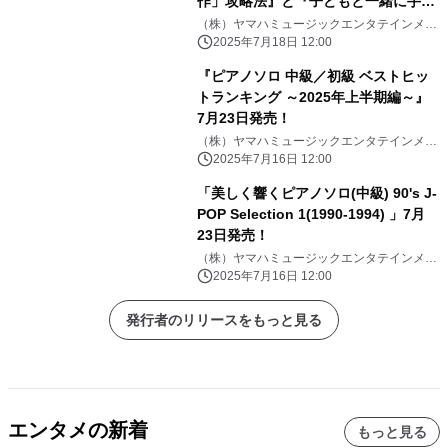
作」攻略法』と『子どもと一緒に手作
り楽器で遊ぼう！』「月刊ピアノ
（株）ヤマハミュージックエンタテインメン
トHD
2025年8月号」 2025年7月18日発売
2025年7月18日 12:00
『ピアノソロ 中級／初級 ベストヒッ
トランキング ～2025年上半期編～』
7月23日発売！
（株）ヤマハミュージックエンタテインメン
トHD
2025年7月16日 12:00
「美しく響くピアノソロ(中級) 90's J-
POP Selection 1(1990-1994) 」7月
23日発売！
（株）ヤマハミュージックエンタテインメン
トHD
2025年7月16日 12:00
発行者のリリースをもっと見る
エンタメの新着
もっと見る