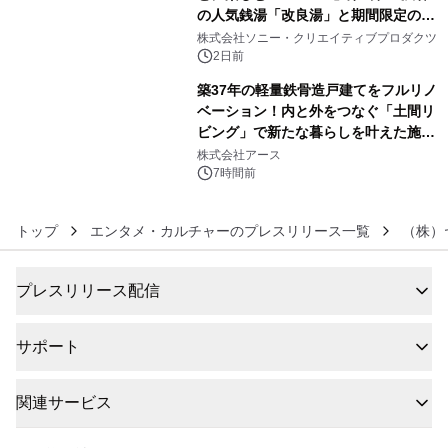
の人気銭湯「改良湯」と期間限定のコ
5
ラボレーション サウナイキタイコラ
株式会社ソニー・クリエイティブプロダクツ
ボグッズも発売決定！
2日前
築37年の軽量鉄骨造戸建てをフルリノ
ベーション！内と外をつなぐ「土間リ
ビング」で新たな暮らしを叶えた施工
6
事例を株式会社アースが公開
株式会社アース
7時間前
トップ
エンタメ・カルチャーのプレスリリース一覧
（株）
プレスリリース配信
サポート
関連サービス