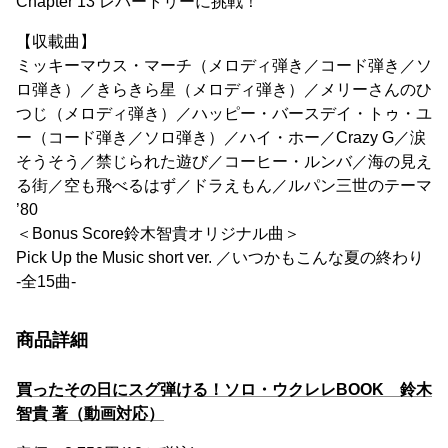
Chapter 13 レパートリーに挑戦！
【収載曲】
ミッキーマウス・マーチ（メロディ弾き／コード弾き／ソ
ロ弾き）／きらきら星（メロディ弾き）／メリーさんのひ
つじ（メロディ弾き）／ハッピー・バースデイ・トゥ・ユ
ー（コード弾き／ソロ弾き）／ハイ・ホー／Crazy G／涙
そうそう／禁じられた遊び／コーヒー・ルンバ／海の見え
る街／空も飛べるはず／ドラえもん／ルパン三世のテーマ
’80
＜Bonus Score鈴木智貴オリジナル曲＞
Pick Up the Music short ver. ／いつかもこんな夏の終わり
-全15曲-
商品詳細
買ったその日にスグ弾ける！ソロ・ウクレレBOOK 鈴木
智貴 著（動画対応）