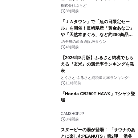
1
プール グランピングとトレーラーハウ
株式会社ぷらど
スの2施設で
8時間前
「ＪＡタウン」で「魚の日限定セー
ル」を開催！長崎県産「黄金あなご」
や「天然本まぐろ」など約280商品を
2
販売！～毎月１０日の定例企画～
JA全農の産直通販JAタウン
4時間前
【2026年8月版】ふるさと納税でもら
える『玄米』の還元率ランキングを発
表
3
とくさと-ふるさと納税還元率ランキング-
11時間前
「Honda CB250T HAWK」Tシャツ登
場
4
CAMSHOP.JP
8時間前
スヌーピーの湯が登場！ 「サウナのあ
とに楽しむPEANUTS」第2弾 渋谷