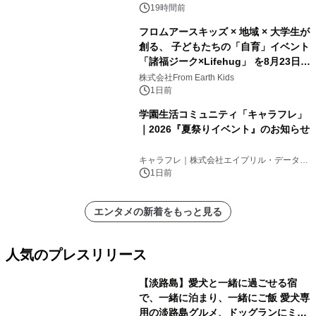
ンズ
19時間前
フロムアースキッズ × 地域 × 大学生が
創る、 子どもたちの「自育」イベント
「諸福ジーク×Lifehug」 を8月23日
(日)開催
株式会社From Earth Kids
1日前
学園生活コミュニティ「キャラフレ」
｜2026『夏祭りイベント』のお知らせ
キャラフレ｜株式会社エイプリル・データ・
デザインズ
1日前
エンタメの新着をもっと見る
人気のプレスリリース
【淡路島】愛犬と一緒に過ごせる宿
で、一緒に泊まり、一緒にご飯 愛犬専
用の淡路島グルメ、ドッグランにミニ