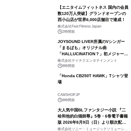
【エニタイムフィットネス 国内の会員
数120万人突破】グランドオープンの
西小山店が世界6,000店舗目で達成！
株式会社Fast Fitness Japan
2時間前
JOYSOUND LIVER所属のVシンガー
「まるぱも」オリジナル曲
「HALLUCINATION？」初メジャー配
信リリース決定！
株式会社テイチクエンタテインメント
8時間前
「Honda CB250T HAWK」Tシャツ登
場
CAMSHOP.JP
8時間前
大人気中国BLファンタジー小説 『二
哈和他的白猫師尊』5巻・6巻電子書籍
版 2026年8月9日（日）より順次配信
開始
株式会社ソニー・ミュージックソリューショ