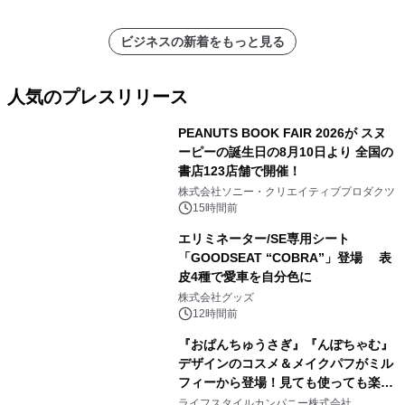
ビジネスの新着をもっと見る
人気のプレスリリース
PEANUTS BOOK FAIR 2026が スヌ
ーピーの誕生日の8月10日より 全国の
書店123店舗で開催！
1
株式会社ソニー・クリエイティブプロダクツ
15時間前
エリミネーター/SE専用シート
「GOODSEAT “COBRA”」登場 表
皮4種で愛車を自分色に
2
株式会社グッズ
12時間前
『おぱんちゅうさぎ』『んぽちゃむ』
デザインのコスメ＆メイクパフがミル
フィーから登場！見ても使っても楽し
3
い、ポップでキュートなコレクショ
ライフスタイルカンパニー株式会社