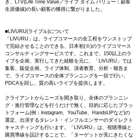
き、LTV(Life Time Value／ライフ タイム バリュー：顧客
生涯価値)の長い顧客の獲得に繋がりました。
■LIVURU(ライブル)について
「LIVURU」は、ライブコマースの全工程をワンストップ
で完結させることのできる、日本初(※)のライブコマース
コンサルティングサービスです。これまで、150以上のラ
イブを企画、実行してきた経験を元に、「LIVURU」では
集客、販促企画、ライブ体制、演者教育、分析・報告ま
で、ライブコマースの全体プランニングを一括で行い、
PDCAを回し、質の高いライブを提供します。
クライアントからニーズを聞き取り、全体のプランニン
グ・進行管理などを行うだけで無く、目的に応じたプラッ
トフォーム(例：Instagram、YouTube、HandsUPなど)の
選定、出演するタレント・インフルエンサーのダイレクト
キャスティングも行います。「LIVURU」は、視聴導線と
購買導線を設計することで、「ターゲットが見にきたくな