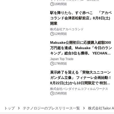
ン。
16時間前
駅を降りたら、すぐ赤べこ 「アカベ
コランド会津若松駅前店」8月8日(土)
開業
4
株式会社アカベコランド
12時間前
Makuake公開初日に応援購入総額300
万円超を達成、Makuake「今日のラン
キング」総合3位も獲得。 YECHAN音
5
浴シンギングボウル第2弾の大型サイ
Japan Top Trade
ズ（XL・2XL・3XL）を先行販売中
17時間前
展示終了を迎える「実物大ユニコーン
ガンダム立像」 フィナーレ企画始動！
8月22日(土)から10日間限定で 特別映
6
像『UNICORN GUNDAM Statue ―
株式会社バンダイナムコフィルムワークス
BEYOND POSSIBILITY ―』を上映！
15時間前
トップ
テクノロジーのプレスリリース一覧
株式会社Tailor A