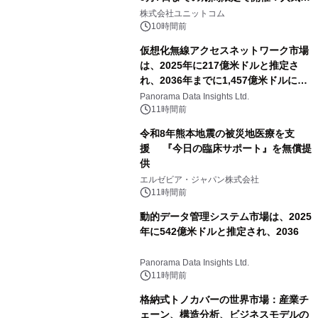
ゲーミングPCや高性能ノートPCなど
株式会社ユニットコム
対象iiyama PCのご購入で最大3万円分
10時間前
相当を還元
仮想化無線アクセスネットワーク市場
は、2025年に217億米ドルと推定さ
れ、2036年までに1,457億米ドルに達
すると予測されており、予測期間
Panorama Data Insights Ltd.
（2026年～2036年）
11時間前
令和8年熊本地震の被災地医療を支
援 『今日の臨床サポート』を無償提
供
エルゼビア・ジャパン株式会社
11時間前
動的データ管理システム市場は、2025
年に542億米ドルと推定され、2036
Panorama Data Insights Ltd.
11時間前
格納式トノカバーの世界市場：産業チ
ェーン、構造分析、ビジネスモデルの