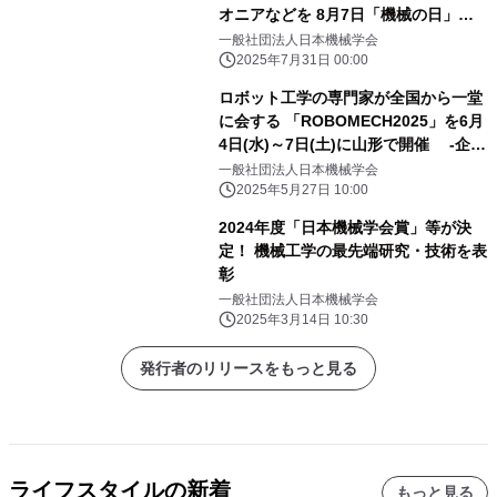
オニアなどを 8月7日「機械の日」に
認定！
一般社団法人日本機械学会
2025年7月31日 00:00
ロボット工学の専門家が全国から一堂
に会する 「ROBOMECH2025」を6月
4日(水)～7日(土)に山形で開催 -企業
展示多数、高校生特別セッションも-
一般社団法人日本機械学会
2025年5月27日 10:00
2024年度「日本機械学会賞」等が決
定！ 機械工学の最先端研究・技術を表
彰
一般社団法人日本機械学会
2025年3月14日 10:30
発行者のリリースをもっと見る
ライフスタイルの新着
もっと見る