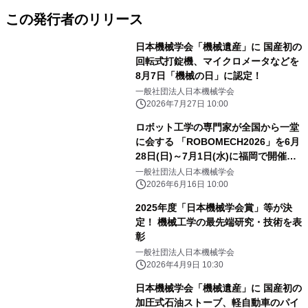
この発行者のリリース
日本機械学会「機械遺産」に 国産初の
回転式打錠機、マイクロメータなどを
8月7日「機械の日」に認定！
一般社団法人日本機械学会
2026年7月27日 10:00
ロボット工学の専門家が全国から一堂
に会する 「ROBOMECH2026」を6月
28日(日)～7月1日(水)に福岡で開催
―企業展示多数、市民向け企画「ロボ
一般社団法人日本機械学会
ット教室」も―
2026年6月16日 10:00
2025年度「日本機械学会賞」等が決
定！ 機械工学の最先端研究・技術を表
彰
一般社団法人日本機械学会
2026年4月9日 10:30
日本機械学会「機械遺産」に 国産初の
加圧式石油ストーブ、軽自動車のパイ