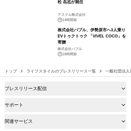
松 岳志が就任
5
アスクル株式会社
14時間前
株式会社バブル、伊勢原市へ3人乗り
EVトゥクトゥク 「VIVEL COCO」を
寄贈
6
株式会社バブル
18時間前
トップ
ライフスタイルのプレスリリース一覧
一般社団法人
プレスリリース配信
サポート
関連サービス