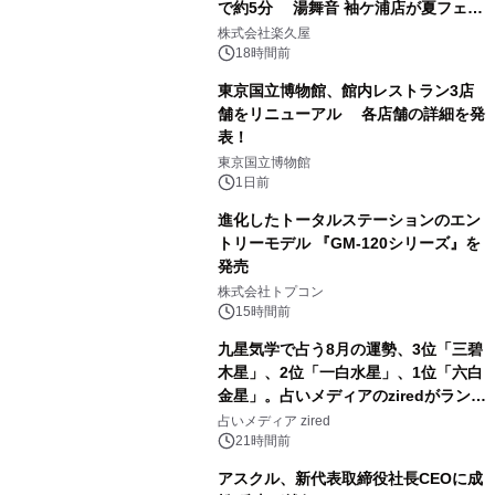
で約5分 湯舞音 袖ケ浦店が夏フェア
1
メニューを提供
株式会社楽久屋
18時間前
東京国立博物館、館内レストラン3店
舗をリニューアル 各店舗の詳細を発
表！
2
東京国立博物館
1日前
進化したトータルステーションのエン
トリーモデル 『GM-120シリーズ』を
発売
3
株式会社トプコン
15時間前
九星気学で占う8月の運勢、3位「三碧
木星」、2位「一白水星」、1位「六白
金星」。占いメディアのziredがランキ
4
ングを発表
占いメディア zired
21時間前
アスクル、新代表取締役社長CEOに成