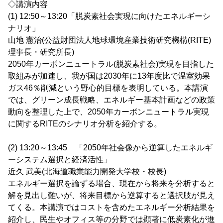
◇講演内容
(1) 12:50～13:20「脱炭素社会実現に向けたエネルギーシ
ナリオ」
山地 憲治(公益財団法人地球環境産業技術研究機構(RITE)
理事長・研究所長)
2050年カーボンニュートラル(脱炭素社会)実現を目指した
取組みが加速し、我が国は2030年に13年度比で温室効果
ガス46％削減という野心的目標を表明している。本講演
では、グリーン成長戦略、エネルギー基本計画などの政策
動向を整理した上で、2050年カーボンニュートラル実現
に関するRITEのシナリオ分析を紹介する。
(2) 13:20～13:45 「2050年社会像から逆算したエネルギ
ーシステム選択と経済活性」
近久 武美(北海道職業能力開発大学校・校長)
エネルギー選択を論ずる場合、現在から将来を分析すると
解を見出し難いが、将来目標から逆算すると選択肢が見え
てくる。本講演ではコストを含めたエネルギー分析結果を
紹介し、民生やオフィス等の分野では顕著に低炭素化が進