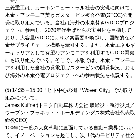
ー長)
三菱重工は、カーボンニュートラル社会の実現に向けて、
水素・アンモニア焚きガスタービン複合発電(GTCC)の開
発に取り組んでいる。当社は海外の水素焚きGTCCプロジ
ェクトに参画し、2020年代半ばからの実用化を目指して
おり、大容量GTCCにより水素需要を喚起し、国際的な水
素サプライチェーン構築を牽引する。また、水素エネルギ
ーキャリアとして有望なアンモニアを利用するGTCC開発
にも取り組んでいる。そこで、本報では、水素・アンモニ
アを利用した当社の発電用ガスタービンの開発状況、およ
び海外の水素発電プロジェクトへの参画状況を概説する。
(5) 14:35～15:00「ヒト中心の街『Woven City』での取り
組みについて」
James Kuffner(トヨタ自動車株式会社 取締役・執行役員／
ウーブン・プラネット・ホールディングス株式会社代表取
締役CEO)
100年に一度の大変革期に直面している自動車業界におい
て、イノーベーションを起こし、次世代のモビリティ社会