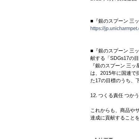
■『銀のスプーン 三
https://jp.unicharmpe
■『銀のスプーン 三
献する「SDGs17の
『銀のスプーン 三ッ
は、2015年に国連で採択
た17の目標のうち、
12. つくる責任 つか
これからも、商品やサ
達成に貢献すること