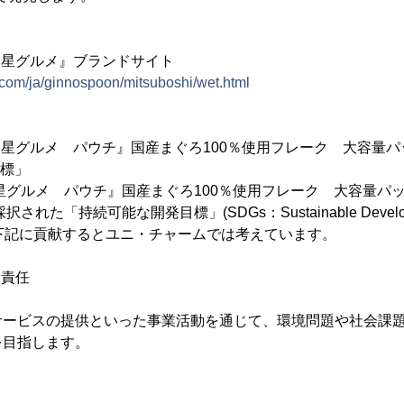
ッ星グルメ』ブランドサイト
t.com/ja/ginnospoon/mitsuboshi/wet.html
ッ星グルメ パウチ』国産まぐろ100％使用フレーク 大容量
目標」
星グルメ パウチ』国産まぐろ100％使用フレーク 大容量パ
された「持続可能な開発目標」(SDGs：Sustainable Developm
下記に貢献するとユニ・チャームでは考えています。
う責任
ービスの提供といった事業活動を通じて、環境問題や社会課題
を目指します。