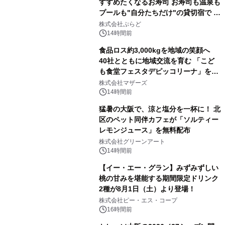
すすめたくなるお寿司 お寿司も温泉も
プールも"自分たちだけ"の貸切宿で 1
日1組限定「岩屋温泉 絵島別庭 海と
株式会社ぷらど
森」の握り寿司プラン
14時間前
食品ロス約3,000kgを地域の笑顔へ
40社とともに地域交流を育む 「こど
も食堂フェスタデピッコリーナ」を9
月5日(土)開催
株式会社マザーズ
14時間前
猛暑の大阪で、涼と塩分を一杯に！ 北
区のペット同伴カフェが「ソルティー
レモンジュース」を無料配布
株式会社グリーンアート
14時間前
【イー・エー・グラン】みずみずしい
桃の甘みを堪能する期間限定ドリンク
2種が8月1日（土）より登場！
株式会社ピー・エス・コープ
16時間前