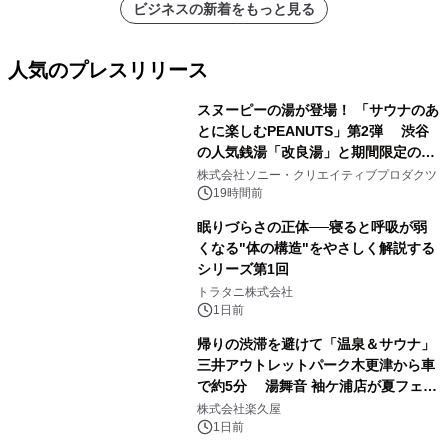
ビジネスの新着をもっと見る
人気のプレスリリース
スヌーピーの湯が登場！ 「サウナのあ
とに楽しむPEANUTS」第2弾 渋谷
の人気銭湯「改良湯」と期間限定のコ
1
ラボレーション サウナイキタイコラ
株式会社ソニー・クリエイティブプロダクツ
ボグッズも発売決定！
19時間前
眠りづらさの正体──寝ると呼吸が弱
くなる"体の構造"をやさしく解説する
シリーズ第1回
2
トラタニ株式会社
1日前
帰りの渋滞を避けて「温泉＆サウナ」
三井アウトレットパーク木更津から車
で約5分 湯舞音 袖ケ浦店が夏フェア
3
メニューを提供
株式会社楽久屋
1日前