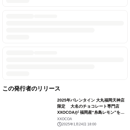
この発行者のリリース
2025年バレンタイン 大丸福岡天神店
限定 大名のチョコレート専門店
XXOCOAが 福岡産“糸島レモン”を使
った新作チョコスイーツ発売
XXOCOA
2025年1月24日 18:00