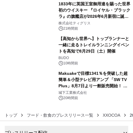
1833年に英国王室御用達を賜った世界
初のウイスキー 『ロイヤル・ブラック
ラ』の旗艦店が2026年6月新宿に誕
4
生 バカルディ ジャパンと連携した
株式会社ティグリス
没入型バー「BAR Arca」
21時間前
【高知から世界へ】トップランナーと
一緒に走るトレイルランニングイベン
トを高知で8月29日（土）開催
5
BUDO
10時間前
Makuakeで目標1341％を突破した超
簡単＆小型テレビ用アンプ 「SW TV
Plus」8月7日より一般販売開始！ ケ
6
ーブル1本つなぐだけ、テレビの音が
城下工業株式会社
ぐっと豊かに
20時間前
トップ
フード・飲食のプレスリリース一覧
XXOCOA
プレスリリース配信