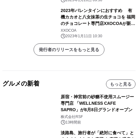
2023年1月28日 09:30
2023年バレンタインにおすすめ 有
機カカオと八女抹茶の生チョコを 福岡
のチョコレート専門店XXOCOAが新発
売
XXOCOA
2023年1月11日 10:30
発行者のリリースをもっと見る
グルメの新着
もっと見る
原宿・神宮前の砂糖不使用スムージー
専門店 「WELLNESS CAFE
SAPRO」が8月8日グランドオープン
株式会社RSF
13時間前
淡路島、旅行者が「絶対に食べて」と