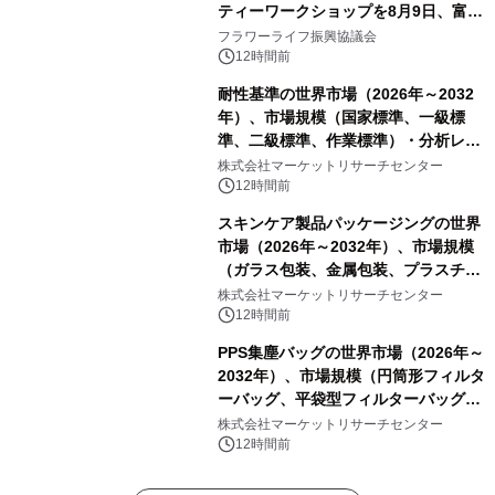
ティーワークショップを8月9日、富
山・射水で開催
フラワーライフ振興協議会
12時間前
耐性基準の世界市場（2026年～2032
年）、市場規模（国家標準、一級標
準、二級標準、作業標準）・分析レポ
ートを発表
株式会社マーケットリサーチセンター
12時間前
スキンケア製品パッケージングの世界
市場（2026年～2032年）、市場規模
（ガラス包装、金属包装、プラスチッ
ク包装、その他）・分析レポートを発
株式会社マーケットリサーチセンター
表
12時間前
PPS集塵バッグの世界市場（2026年～
2032年）、市場規模（円筒形フィルタ
ーバッグ、平袋型フィルターバッグ、
プリーツフィルターバッグ、その
株式会社マーケットリサーチセンター
他）・分析レポートを発表
12時間前