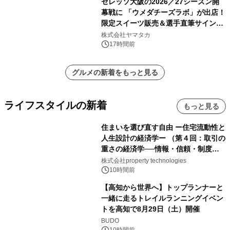
セレッソ大阪の2026／27シーズン開
幕戦に 「ウメダチーズラボ」が出店！
限定スイーツ販売＆選手直筆サイング
ッズが当たる抽選会を 8月8日に開催
株式会社ヤマタカ
17時間前
グルメの新着をもっと見る
ライフスタイルの新着
もっと見る
住まいを選び直す自由 ー住宅流動性と
人生設計の経済学ー （第４回：取引の
重さの経済学──情報・信頼・制度を
PropTechはどう組み替えるか）｜
株式会社property technologies
PropTech-Lab
10時間前
【高知から世界へ】トップランナーと
一緒に走るトレイルランニングイベン
トを高知で8月29日（土）開催
BUDO