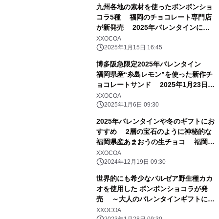
九州各地の素材を使ったボンボンショ
コラ5種 福岡のチョコレート専門店
が新発売 2025年バレンタインにお
すすめ
XXOCOA
2025年1月15日 16:45
博多阪急限定2025年バレンタイン
福岡県産“糸島レモン”を使った新作チ
ョコレートサンド 2025年1月23日か
ら数量限定発売
XXOCOA
2025年1月6日 09:30
2025年バレンタインや冬のギフトにお
すすめ 2層の宝石のように神秘的な
福岡県産あまおうの生チョコ 福岡・
大名のチョコレート専門店の新作スイ
XXOCOA
ーツ
2024年12月19日 09:30
世界的にも希少なバルゼア野生種カカ
オを使用した ボンボンショコラが発
売 ～大人のバレンタインギフトにお
すすめ～
XXOCOA