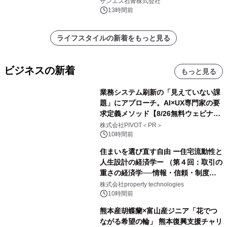
れました。
サンエス石膏株式会社
13時間前
ライフスタイルの新着をもっと見る
ビジネスの新着
もっと見る
業務システム刷新の「見えていない課
題」にアプローチ。AI×UX専門家の要
求定義メソッド【8/26無料ウェビナ
ー】株式会社PIVOT
株式会社PIVOT＜PR＞
10時間前
住まいを選び直す自由 ー住宅流動性と
人生設計の経済学ー （第４回：取引の
重さの経済学──情報・信頼・制度を
PropTechはどう組み替えるか）｜
株式会社property technologies
PropTech-Lab
10時間前
熊本産胡蝶蘭×富山産ジニア「花でつ
ながる希望の輪」 熊本復興支援チャリ