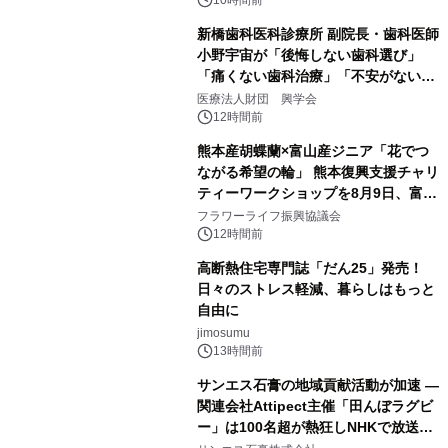
10時間前
新橋歯科医科診療所 副院長・歯科医師
小野宇宙が「後悔しない歯科選び」
「痛くない歯科治療」「不安がない治
療計画」をテーマに専門監修
医療法人財団 興学会
12時間前
熊本産胡蝶蘭×富山産ジニア「花でつ
ながる希望の輪」 熊本復興支援チャリ
ティーワークショップを8月9日、富
山・射水で開催
フラワーライフ振興協議会
12時間前
高断熱住宅専門誌「だん25」発売！
日々のストレス軽減、暮らしはもっと
自由に
jimosumu
13時間前
サンエス石膏の地域貢献活動が加速 ―
関連会社Attipect主催「田んぼラグビ
ー」は100名超が熱狂しNHKで放送さ