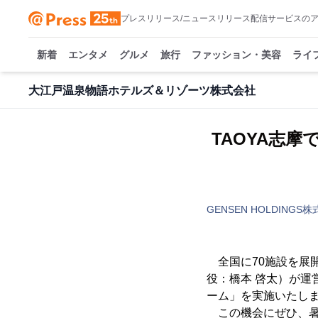
プレスリリース/ニュースリリース配信サービスの
新着
エンタメ
グルメ
旅行
ファッション・美容
ライ
大江戸温泉物語ホテルズ＆リゾーツ株式会社
TAOYA志
GENSEN HOLDINGS
全国に70施設を展
役：橋本 啓太）が運
ーム」を実施いたし
この機会にぜひ、暑