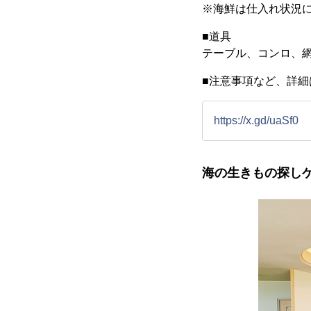
※海鮮は仕入れ状況
■道具
テーブル、コンロ、
■注意事項など、詳
https://x.gd/uaSf0
海の生きもの探し