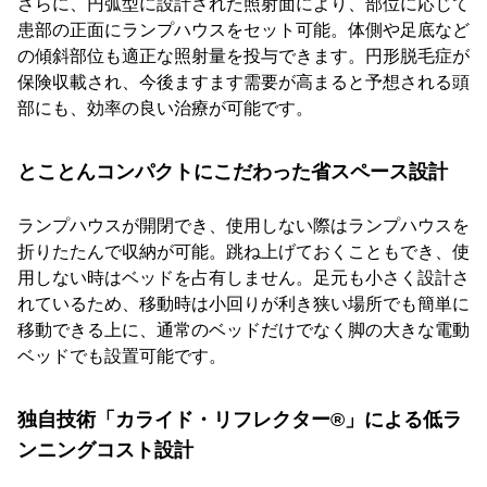
さらに、円弧型に設計された照射面により、部位に応じて
患部の正面にランプハウスをセット可能。体側や足底など
の傾斜部位も適正な照射量を投与できます。円形脱毛症が
保険収載され、今後ますます需要が高まると予想される頭
部にも、効率の良い治療が可能です。
とことんコンパクトにこだわった省スペース設計
ランプハウスが開閉でき、使用しない際はランプハウスを
折りたたんで収納が可能。跳ね上げておくこともでき、使
用しない時はベッドを占有しません。足元も小さく設計さ
れているため、移動時は小回りが利き狭い場所でも簡単に
移動できる上に、通常のベッドだけでなく脚の大きな電動
ベッドでも設置可能です。
独自技術「カライド・リフレクター®」による低ラ
ンニングコスト設計