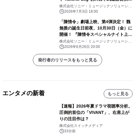
向けた想いに迫る！ 過去最大級ライブ
株式会社ソニー・ミュージックソリューショ
ンズ
ツアー初日舞台裏にも密着！ エムオ
2026年7月3日 18:00
ン!で7/14(火)夜10時～オンエア！
「陳情令」劇場上映、第4弾決定！ 魏
無羨の誕生日前夜、10月30日（金）に
開催！ 『陳情令スペシャルナイト上映
会Ⅳ 2026』東京・大阪・名古屋にて
株式会社ソニー・ミュージックソリューショ
ンズ
開催！
2026年6月26日 20:00
発行者のリリースをもっと見る
エンタメの新着
もっと見る
【速報】2026年夏ドラマ視聴率分析。
圧倒的首位の「VIVANT」、右肩上が
りの注目作は？
株式会社スイッチメディア
33分前