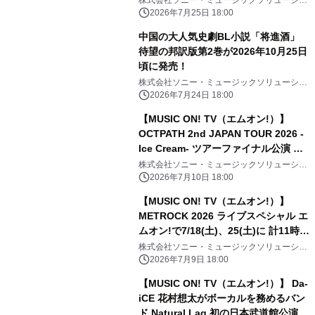
株式会社ソニー・ミュージックソリューショ
ンズ
2026年7月25日 18:00
中国の大人気史劇BL小説「将進酒」
待望の邦訳版第2巻が2026年10月25日
頃に発売！
株式会社ソニー・ミュージックソリューショ
ンズ
2026年7月24日 18:00
【MUSIC ON! TV（エムオン!）】
OCTPATH 2nd JAPAN TOUR 2026 -
Ice Cream- ツアーファイナル公演 エ
ムオン!で7/19(日)夜6時30分～独占生
株式会社ソニー・ミュージックソリューショ
ンズ
中継！ 直筆サイン入りTシャツ プレゼ
2026年7月10日 18:00
ントキャンペーン実施中！
【MUSIC ON! TV（エムオン!）】
METROCK 2026 ライブスペシャル エ
ムオン!で7/18(土)、25(土)に 計11時間
にわたってテレビ独占放送！
株式会社ソニー・ミュージックソリューショ
ンズ
2026年7月9日 18:00
【MUSIC ON! TV（エムオン!）】 Da-
iCE 花村想太がボーカルを務めるバン
ド Natural Lag 初の日本武道館公演へ