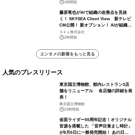
1時間前
藤原竜也がAIで組織の改善点を見抜
く！ SKYSEA Client View 新テレビ
CM公開！ 新オプション！ AIが組織の
業務実態を分析し労務改善を支援。 藤
Ｓｋｙ株式会社
原竜也メイキング動画公開 「もしAIが
2時間前
自分を分析したら、すぐ休めと言われ
る自信がある」「昨年の夏はカブトム
エンタメの新着をもっと見る
シを捕まえたり、虫と戦ったり…」
人気のプレスリリース
東京国立博物館、館内レストラン3店
舗をリニューアル 各店舗の詳細を発
表！
1
東京国立博物館
23時間前
仮面ライダー55周年記念！オリジナル
音源を搭載した 「音声目覚まし時計」
が8月6日に一般発売開始！ あの日の