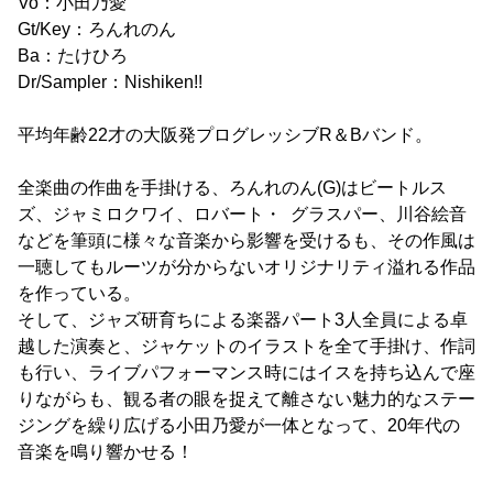
Vo：小田乃愛
Gt/Key：ろんれのん
Ba：たけひろ
Dr/Sampler：Nishiken!!
平均年齢22才の大阪発プログレッシブR＆Bバンド。
全楽曲の作曲を手掛ける、ろんれのん(G)はビートルス
ズ、ジャミロクワイ、ロバート・ グラスパー、川谷絵音
などを筆頭に様々な音楽から影響を受けるも、その作風は
一聴してもルーツが分からないオリジナリティ溢れる作品
を作っている。
そして、ジャズ研育ちによる楽器パート3人全員による卓
越した演奏と、ジャケットのイラストを全て手掛け、作詞
も行い、ライブパフォーマンス時にはイスを持ち込んで座
りながらも、観る者の眼を捉えて離さない魅力的なステー
ジングを繰り広げる小田乃愛が一体となって、20年代の
音楽を鳴り響かせる！