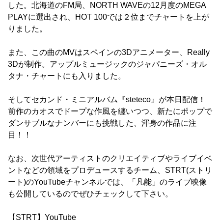
した。北海道のFM局、NORTH WAVEの12月度のMEGA
PLAYに選出され、HOT 100では２位までチャートを上が
りました。
また、この曲のMVはスペインの3Dアニメーター、Really
3Dが制作。アップルミュージックのジャパニーズ・オル
タナ・チャートにも入りました。
そしてセカンド・ミニアルバム『steteco』が本日配信！
前作のカオスでドープな作風を纏いつつ、新たにポップで
ダンサブルなナンバーにも挑戦した、渾身の作品に注
目！！
なお、次世代アーティストのクリエイティブやライブイベ
ントなどの領域をプロデュースするチーム、STRT(ストリ
ート)のYouTubeチャンネルでは、「凡能」のライブ映像
も公開しているのでぜひチェックして下さい。
【STRT】YouTube