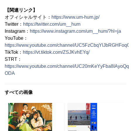
【関連リンク】
オフィシャルサイト：
https://www.um-hum.jp/
Twitter：
https://twitter.com/um__hum
Instagram：
https://www.instagram.com/um__hum/?hl=ja
YouTube：
https://www.youtube.com/channel/UC5FzCbqYlJbRGHFoq
TikTok：
https://vt.tiktok.com/ZSJKvhEYq/
STRT：
https://www.youtube.com/channel/UC20mKeYyFba8IAyoQqf
ODA
すべての画像