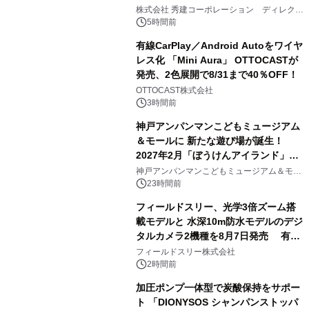
2
大興奮が今甦る
株式会社 秀建コーポレーション ディレクト
アートギャラリー
5時間前
有線CarPlay／Android Autoをワイヤ
レス化 「Mini Aura」 OTTOCASTが
発売、2色展開で8/31まで40％OFF！
3
OTTOCAST株式会社
3時間前
神戸アンパンマンこどもミュージアム
＆モールに 新たな遊び場が誕生！
2027年2月「ぼうけんアイランド」が
4
オープン
神戸アンパンマンこどもミュージアム＆モー
ル
23時間前
フィールドスリー、光学3倍ズーム搭
載モデルと 水深10m防水モデルのデジ
タルカメラ2機種を8月7日発売 有効
5
約1300万画素、用途別に選べるコンデ
フィールドスリー株式会社
ジ新登場
2時間前
加圧ポンプ一体型で炭酸保持をサポー
ト 「DIONYSOS シャンパンストッパ