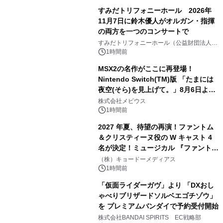
すみだトリフォニーホール 2026年
11月7日に鈴木優人がオルガン・指揮
の両方を一つのコンサートで
すみだトリフォニーホール（公益財団法人墨
田区文化振興財団）
1時間前
MSX2の名作がここに再登場！
Nintendo Switch(TM)版 「たまには
夜空(そら)を見上げて。」8月6日より
配信開始！
株式会社メビウス
1時間前
2027 年夏、待望の再演！ファントム
＆クリスティーヌ役の W キャスト 4
名が決定！ミュージカル 『ファント
ム』
（株）キョードーメディアス
1時間前
「仮面ライダーガヴ」より 「DXおし
ゃべりブリザードソルベエゴチゾウ」
を プレミアムバンダイで予約受付開始
株式会社BANDAI SPIRITS EC戦略部