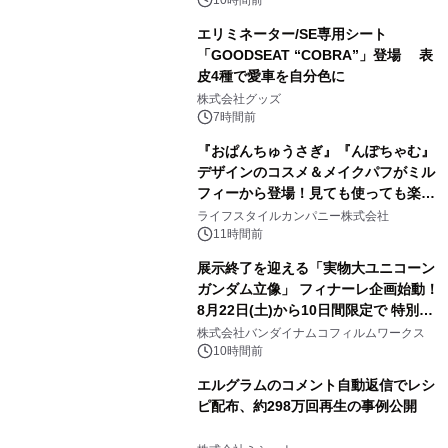
エリミネーター/SE専用シート
「GOODSEAT “COBRA”」登場 表
皮4種で愛車を自分色に
2
株式会社グッズ
7時間前
『おぱんちゅうさぎ』『んぽちゃむ』
デザインのコスメ＆メイクパフがミル
フィーから登場！見ても使っても楽し
3
い、ポップでキュートなコレクショ
ライフスタイルカンパニー株式会社
ン。
11時間前
展示終了を迎える「実物大ユニコーン
ガンダム立像」 フィナーレ企画始動！
8月22日(土)から10日間限定で 特別映
4
像『UNICORN GUNDAM Statue ―
株式会社バンダイナムコフィルムワークス
BEYOND POSSIBILITY ―』を上映！
10時間前
エルグラムのコメント自動返信でレシ
ピ配布、約298万回再生の事例公開
5