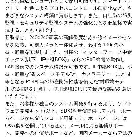
などの組込モジュールとして使用可能です。スマートファ
クトリー推進によるプロセスコントロール自動化など、さ
まざまなシステム構築に貢献します。また、自社製の防災
監視・セキュリティ監視システムの強化などを低価格で実
現することも可能です。
新製品は、240×240画素の高解像度な赤外線イメージセン
サを搭載、可視カメラと一体化させ、わずか100gの小
型・軽量を実現しました。付属の「インターフェース中継
ボックス(以下、IF中継BOX)」からのPoE給電で動作し
LAN接続でのシステム構築が可能です。IF中継BOXは、小
型・軽量な“省スペースモデル”と、カメラモジュールと同
等となるIP54相当の防塵防沫性能を備えた“耐環境モデ
ル”の2種類を用意し、使用環境に応じて最適な製品を選択
いただけます。
また、お客様が独自のシステム開発を行えるよう、ソフト
ウェア開発キット(以下、SDK)を無償提供しており、ホー
ムページからダウンロード可能です。ホームページには
Q&A集を公開しているほか、メールによる無償サポー
ト、開発への有償サポートなど、国内メーカーならではの