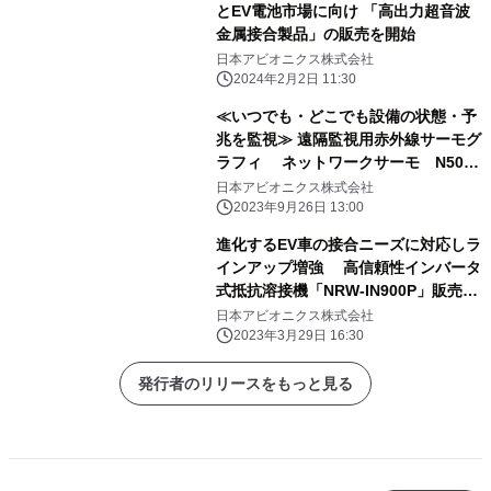
とEV電池市場に向け 「高出力超音波
金属接合製品」の販売を開始
日本アビオニクス株式会社
2024年2月2日 11:30
≪いつでも・どこでも設備の状態・予
兆を監視≫ 遠隔監視用赤外線サーモグ
ラフィ ネットワークサーモ N50シ
リーズを発売 点検の効率化や省人化
日本アビオニクス株式会社
を促進かつ安全操業に貢献
2023年9月26日 13:00
進化するEV車の接合ニーズに対応しラ
インアップ増強 高信頼性インバータ
式抵抗溶接機「NRW-IN900P」販売開
始
日本アビオニクス株式会社
2023年3月29日 16:30
発行者のリリースをもっと見る