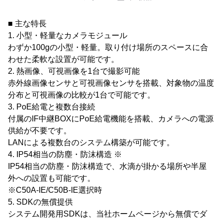
■ 主な特長
1. 小型・軽量なカメラモジュール
わずか100gの小型・軽量。取り付け場所のスペースに合
わせた柔軟な設置が可能です。
2. 熱画像、可視画像を1台で撮影可能
赤外線画像センサと可視画像センサを搭載、対象物の温度
分布と可視画像の比較が1台で可能です。
3. PoE給電と複数台接続
付属のIF中継BOXにPoE給電機能を搭載、カメラへの電源
供給が不要です。
LANによる複数台のシステム構築が可能です。
4. IP54相当の防塵・防沫構造 ※
IP54相当の防塵・防沫構造で、水滴が掛かる場所や半屋
外への設置も可能です。
※C50A-IE/C50B-IE選択時
5. SDKの無償提供
システム開発用SDKは、当社ホームページから無償でダ