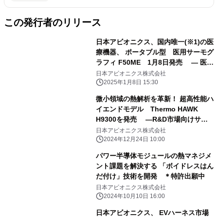
この発行者のリリース
日本アビオニクス、国内唯一(※1)の医
療機器、 ポータブル型 医用サーモグ
ラフィ F50ME 1月8日発売 ― 医療
現場の効率化と患者負担の軽減を実現
日本アビオニクス株式会社
―
2025年1月8日 15:30
微小領域の熱解析を革新！ 超高性能ハ
イエンドモデル Thermo HAWK
H9300を発売 ―R&D市場向けサー
モグラフィ―
日本アビオニクス株式会社
2024年12月24日 10:00
パワー半導体モジュールの熱マネジメ
ント課題を解決する 「ボイドレスはん
だ付け」技術を開発 ＊特許出願中
日本アビオニクス株式会社
2024年10月10日 16:00
日本アビオニクス、 EVハーネス市場