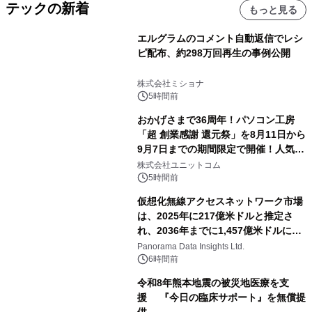
テックの新着
もっと見る
エルグラムのコメント自動返信でレシ
ピ配布、約298万回再生の事例公開
株式会社ミショナ
5時間前
おかげさまで36周年！パソコン工房
「超 創業感謝 還元祭」を8月11日から
9月7日までの期間限定で開催！人気の
ゲーミングPCや高性能ノートPCなど
株式会社ユニットコム
対象iiyama PCのご購入で最大3万円分
5時間前
相当を還元
仮想化無線アクセスネットワーク市場
は、2025年に217億米ドルと推定さ
れ、2036年までに1,457億米ドルに達
すると予測されており、予測期間
Panorama Data Insights Ltd.
（2026年～2036年）
6時間前
令和8年熊本地震の被災地医療を支
援 『今日の臨床サポート』を無償提
供