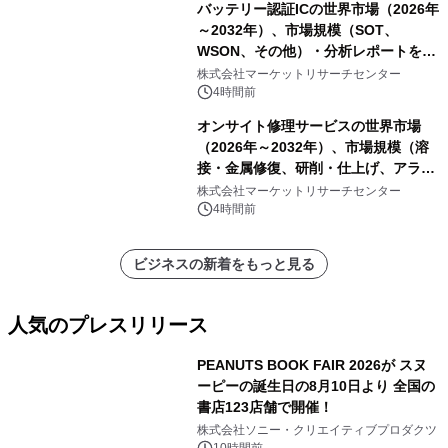
バッテリー認証ICの世界市場（2026年
～2032年）、市場規模（SOT、
WSON、その他）・分析レポートを発
表
株式会社マーケットリサーチセンター
4時間前
オンサイト修理サービスの世界市場
（2026年～2032年）、市場規模（溶
接・金属修復、研削・仕上げ、アライ
メント、その他）・分析レポートを発
株式会社マーケットリサーチセンター
表
4時間前
ビジネスの新着をもっと見る
人気のプレスリリース
PEANUTS BOOK FAIR 2026が スヌ
ーピーの誕生日の8月10日より 全国の
書店123店舗で開催！
1
株式会社ソニー・クリエイティブプロダクツ
10時間前