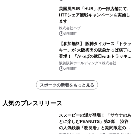
英国風PUB「HUB」の一部店舗にて、
HTTシェア観戦キャンペーンを実施し
ます
株式会社ハブ
3時間前
【参加無料】 阪神タイガース「トラッ
キー」が 大阪梅田の阪急かっぱ横丁に
登場！ 『かっぱの縁日withトラッキ
ー』
阪急阪神ホールディングス株式会社
5時間前
スポーツの新着をもっと見る
人気のプレスリリース
スヌーピーの湯が登場！ 「サウナのあ
とに楽しむPEANUTS」第2弾 渋谷
の人気銭湯「改良湯」と期間限定のコ
1