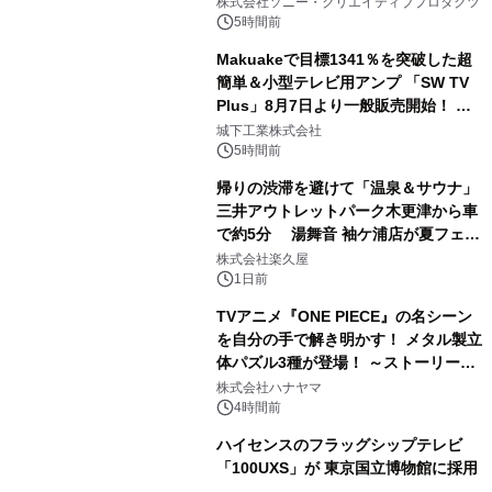
ラボレーション サウナイキタイコラ
株式会社ソニー・クリエイティブプロダクツ
ボグッズも発売決定！
5時間前
Makuakeで目標1341％を突破した超
簡単＆小型テレビ用アンプ 「SW TV
Plus」8月7日より一般販売開始！ ケ
2
ーブル1本つなぐだけ、テレビの音が
城下工業株式会社
ぐっと豊かに
5時間前
帰りの渋滞を避けて「温泉＆サウナ」
三井アウトレットパーク木更津から車
で約5分 湯舞音 袖ケ浦店が夏フェア
3
メニューを提供
株式会社楽久屋
1日前
TVアニメ『ONE PIECE』の名シーン
を自分の手で解き明かす！ メタル製立
体パズル3種が登場！ ～ストーリーと
4
ギミックが融合した 大人の体験型パズ
株式会社ハナヤマ
ルが8月7日(金)12時より先行予約受付
4時間前
開始～
ハイセンスのフラッグシップテレビ
「100UXS」が 東京国立博物館に採用