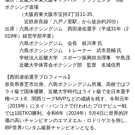
ボクシング道場
（大阪府東大阪市宝持3丁目11-35、
近鉄奈良線「八戸ノ里駅」から徒歩約20分）
出席：六島ボクシングジム 西田凌佑選手（平成31年（2
019年）経営学部卒業）
六島ボクシングジム 会長 枝川孝 氏
六島ボクシングジム トレーナー 武市晃輔 氏
学校法人近畿大学 スポーツ振興担当理事 中島茂
近畿大学体育会ボクシング部 監督 名城信男
【西田凌佑選手プロフィール】
奈良県香芝市出身。六島ボクシングジム所属。高校ではフ
ライ級で国体優勝、近畿大学時代はライト級で全日本選手
権ベスト8、関西リーグMVPなどの成績を残す。令和元年
（2019年）にタイ・バンコクで行われたプロデビュー戦
では1回TKO勝利。令和6年（2024年）5月4日に世界的評
価の高いチャンピオンのエマヌエル・ロドリゲスを倒し、
IBF世界バンタム級新チャンピオンとなる。