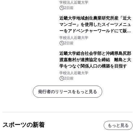
販売
学校法人近畿大学
2日前
近畿大学地域創生農業研究所産「近大
マンゴー」を使用したスイーツメニュ
ーをアドベンチャーワールドにて販売
します パークでしか味わえない期間
学校法人近畿大学
限定スイーツを楽しんで♪
2日前
近畿大学総合社会学部と沖縄県島尻郡
渡嘉敷村が連携協定を締結 離島と大
学をつなぐ関係人口の構築を目指す
学校法人近畿大学
2日前
発行者のリリースをもっと見る
スポーツの新着
もっと見る