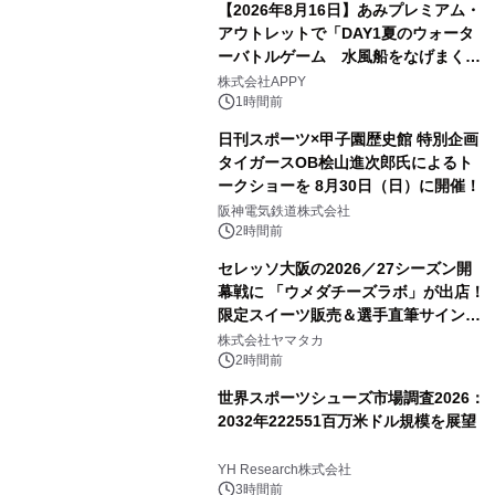
【2026年8月16日】あみプレミアム・
アウトレットで「DAY1夏のウォータ
ーバトルゲーム 水風船をなげまくろ
う！」を開催
株式会社APPY
1時間前
日刊スポーツ×甲子園歴史館 特別企画
タイガースOB桧山進次郎氏によるト
ークショーを 8月30日（日）に開催！
阪神電気鉄道株式会社
2時間前
セレッソ大阪の2026／27シーズン開
幕戦に 「ウメダチーズラボ」が出店！
限定スイーツ販売＆選手直筆サイング
ッズが当たる抽選会を 8月8日に開催
株式会社ヤマタカ
2時間前
世界スポーツシューズ市場調査2026：
2032年222551百万米ドル規模を展望
YH Research株式会社
3時間前