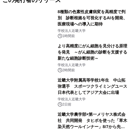
この発行者のリリース
8種類の色素性皮膚病変を高精度で判
別 診断根拠を可視化するAIを開発、
医療現場への導入に期待
学校法人近畿大学
1時間前
より高精度にがん細胞を見分ける原理
を発見 ～がん細胞の診断を支援する
新たな細胞診断技術～
学校法人近畿大学
2時間前
近畿大学附属高等学校1年生 中山拓
弥選手 スポーツクライミングユース
日本代表としてアジア大会に出場
学校法人近畿大学
2日前
近畿大学農学部×第一メリヤス株式会
社 共同開発 タヒボを使った「草木
染天然ウールインナー」8/7から先行