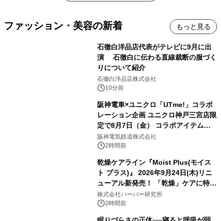
ファッション・美容の新着
もっと見る
石徹白洋品店代表がテレビに9月に出
演 石徹白に伝わる直線裁断の服づく
りについて紹介
石徹白洋品店株式会社
10分前
阪神電車×ユニクロ「UTme!」コラボ
レーション企画 ユニクロ神戸三宮店限
定で8月7日（金） コラボアイテムが
発売決定！
阪神電気鉄道株式会社
2時間前
乾燥ケアライン『Moist Plus(モイス
ト プラス)』 2026年9月24日(木)リニ
ューアル新発売！ 「乾燥」ケアに特化
し、ライン使いで潤いに満ちた肌へ
株式会社ハーバー研究所
2時間前
眠りづらさの正体──寝ると呼吸が弱