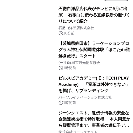
石徹白洋品店代表がテレビに9月に出
演 石徹白に伝わる直線裁断の服づく
りについて紹介
石徹白洋品店株式会社
10分前
【茨城県鉾田市】ラーケーションプロ
グラム神社仏閣周遊体験「ほこたde謎
解き旅行」スタート
(一社)鉾田市観光物産協会
1時間前
ビルスピアカデミー(旧：TECH PLAY
Academy) 「変革は外注できない」
を掲げ、リブランディング
パーソルイノベーション株式会社
1時間前
ジーンクエスト、遺伝子情報の安全な
企業連携技術で特許取得 本人同意か
ら履歴管理まで、事業者の遺伝子デー
タ活用を支援
株式会社ジーンクエスト