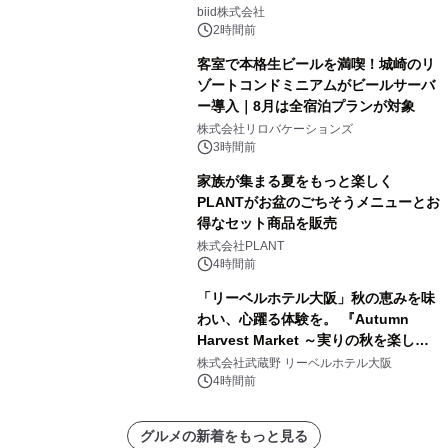
日(土)振替開催＆受付スタート！
biid株式会社
2時間前
客室で本格生ビールを満喫！城崎のリ
ゾートコンドミニアムがビールサーバ
ー導入｜8月は全宿泊プランが対象
株式会社リロバケーションズ
3時間前
家族が集まる夏をもっと楽しく
PLANTがお盆のごちそうメニューとお
得なセット商品を販売
株式会社PLANT
4時間前
「リーベルホテル大阪」秋の恵みを味
わい、心躍る体験を。 『Autumn
Harvest Market ～実りの秋を楽しむ
ディナー&スイーツビュッフェ～』を9
株式会社武蔵野 リーベルホテル大阪
月18日より開催！
4時間前
グルメの新着をもっと見る