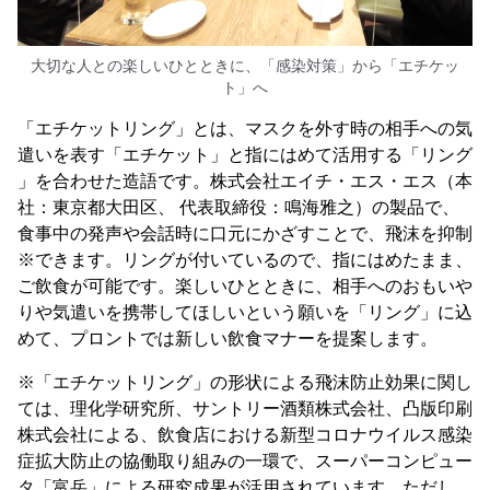
大切な人との楽しいひとときに、「感染対策」から「エチケッ
ト」へ
「エチケットリング」とは、マスクを外す時の相手への気
遣いを表す「エチケット」と指にはめて活用する「リング
」を合わせた造語です。株式会社エイチ・エス・エス（本
社：東京都大田区、 代表取締役：鳴海雅之）の製品で、
食事中の発声や会話時に口元にかざすことで、飛沫を抑制
※できます。リングが付いているので、指にはめたまま、
ご飲食が可能です。楽しいひとときに、相手へのおもいや
りや気遣いを携帯してほしいという願いを「リング」に込
めて、プロントでは新しい飲食マナーを提案します。
※「エチケットリング」の形状による飛沫防止効果に関し
ては、理化学研究所、サントリー酒類株式会社、凸版印刷
株式会社による、飲食店における新型コロナウイルス感染
症拡大防止の協働取り組みの一環で、スーパーコンピュー
タ「富岳」による研究成果が活用されています。ただし、