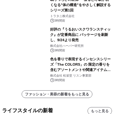
くなる"体の構造"をやさしく解説する
シリーズ第1回
トラタニ株式会社
3時間前
好評の『うるおいスクワランスティッ
ク』が定番商品に パッケージを刷新
し、9/24より発売
株式会社ハーバー研究所
3時間前
色を香りで表現するインセンスシリー
ズ「The COLORS」の 限定の香りを
含むアソートメントや関連アイテムを
8月6日発売
株式会社 松栄堂 リスン事業部
3時間前
ファッション・美容の新着をもっと見る
ライフスタイルの新着
もっと見る